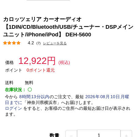
カロッツェリア カーオーディオ
【1DIN/CD/Bluetooth/USB/チューナー・DSPメイン
ユニット/iPhone/iPod】 DEH-5600
4.2
(7)
レビューを見る
12,922円
価格
(税込)
ポイント
0ポイント還元
送料
無料
在庫状況：
〇
今から
8
時間
13
分以内
のご注文で、最短
2026
年
08
月
10
日
月曜
日
までに
「
神奈川県横浜市
」
へお届けします。
ログイン
をすると、お客様のご住所への最短お届け日が表示され
ます。
－
＋
数量
1