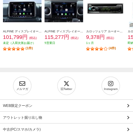
ALPINE ディスプレイオーディオ 9型 パーフェクトフィットビッグDA ジムニージムニーシエラ専用 AndroidAuto AppleCarPlay PF9DA-JI-64
ALPINE ディスプレイオーディオ 11型 パーフェクトフィットビッグDA キャラバン専用 AndroidAuto AppleCarPlay PF11DA-CV-26-AM
カロッツェリア カーオーディオ【1DIN/CD/USB/チューナーメインユニット/iPhone/iPod】 DEH-4600
101,799円
115,277円
9,378円
1
(税込)
(税込)
(税込)
未定（入荷次第お届け）
5営業日
1ヶ月
即
(1件)
(4件)
メルマガ
旧Twitter
Instagram
WEB限定クーポン
アウトレット掘り出し物
中古(PC/スマホ/カメラ)