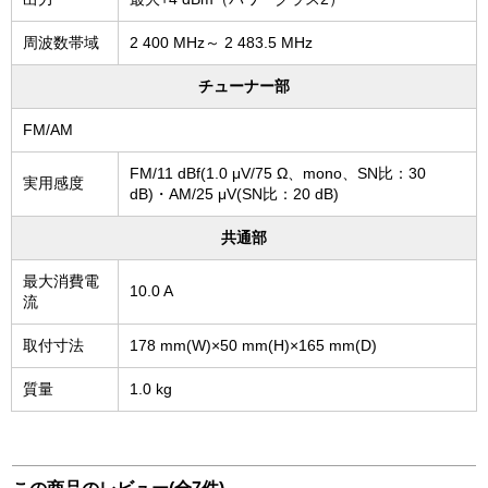
周波数帯域
2 400 MHz～ 2 483.5 MHz
チューナー部
FM/AM
FM/11 dBf(1.0 μV/75 Ω、mono、SN比：30
実用感度
dB)・AM/25 μV(SN比：20 dB)
共通部
最大消費電
10.0 A
流
取付寸法
178 mm(W)×50 mm(H)×165 mm(D)
質量
1.0 kg