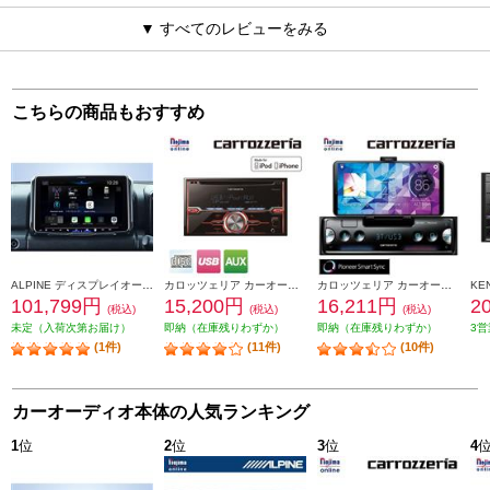
▼ すべてのレビューをみる
こちらの商品もおすすめ
ALPINE ディスプレイオーディオ 9型 パーフェクトフィットビッグDA ジムニージムニーシエラ専用 AndroidAuto AppleCarPlay PF9DA-JI-64
カロッツェリア カーオーディオ【2DIN/CD/USB/チューナーメインユニット/iPhone/iPod】 FH-3100
カロッツェリア カーオーディオ【1DIN/Bluetooth/USB/チューナー・DSPメインユニット/iPhone/クレイドル内蔵モデル】 MVH-7500SC
101,799円
15,200円
16,211円
2
(税込)
(税込)
(税込)
未定（入荷次第お届け）
即納（在庫残りわずか）
即納（在庫残りわずか）
3営
(1件)
(11件)
(10件)
カーオーディオ本体の人気ランキング
1
位
2
位
3
位
4