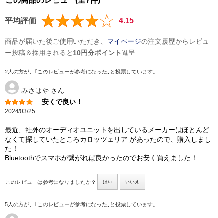
この商品のレビュー(全7件)
平均評価
4.15
商品が届いた後ご使用いただき、
マイページ
の注文履歴からレビュ
ー投稿＆採用されると
10円分ポイント
進呈
2人の方が、｢このレビューが参考になった｣と投票しています。
みさはや
さん
安くで良い！
2024/03/25
最近、社外のオーディオユニットを出しているメーカーはほとんど
なくて探していたところカロッツェリア があったので、購入しまし
た！
Bluetoothでスマホが繋がれば良かったのでお安く買えました！
このレビューは参考になりましたか？
はい
いいえ
5人の方が、｢このレビューが参考になった｣と投票しています。