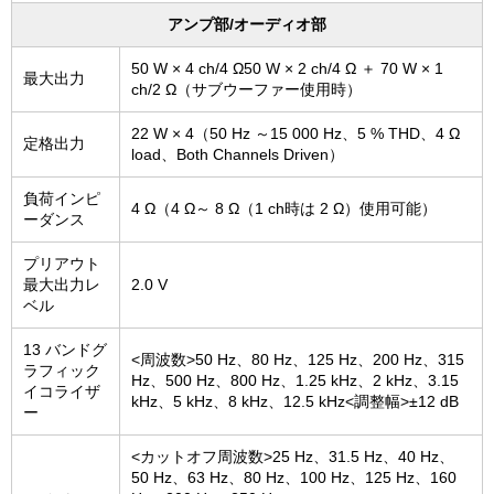
アンプ部/オーディオ部
50 W × 4 ch/4 Ω50 W × 2 ch/4 Ω ＋ 70 W × 1
最大出力
ch/2 Ω（サブウーファー使用時）
22 W × 4（50 Hz ～15 000 Hz、5 % THD、4 Ω
定格出力
load、Both Channels Driven）
負荷インピ
4 Ω（4 Ω～ 8 Ω（1 ch時は 2 Ω）使用可能）
ーダンス
プリアウト
最大出力レ
2.0 V
ベル
13 バンドグ
<周波数>50 Hz、80 Hz、125 Hz、200 Hz、315
ラフィック
Hz、500 Hz、800 Hz、1.25 kHz、2 kHz、3.15
イコライザ
kHz、5 kHz、8 kHz、12.5 kHz<調整幅>±12 dB
ー
<カットオフ周波数>25 Hz、31.5 Hz、40 Hz、
50 Hz、63 Hz、80 Hz、100 Hz、125 Hz、160