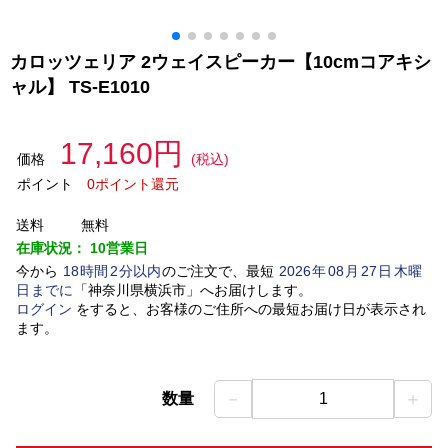
カロッツェリア 2ウェイスピーカー【10cmコアキシ
ャル】 TS-E1010
17,160円
価格
(税込)
ポイント
0ポイント還元
送料
無料
在庫状況：
10営業日
今から
18
時間
2
分以内
のご注文で、最短
2026
年
08
月
27
日
木曜
日
までに
「
神奈川県横浜市
」
へお届けします。
ログイン
をすると、お客様のご住所への最短お届け日が表示され
ます。
－
＋
数量
1