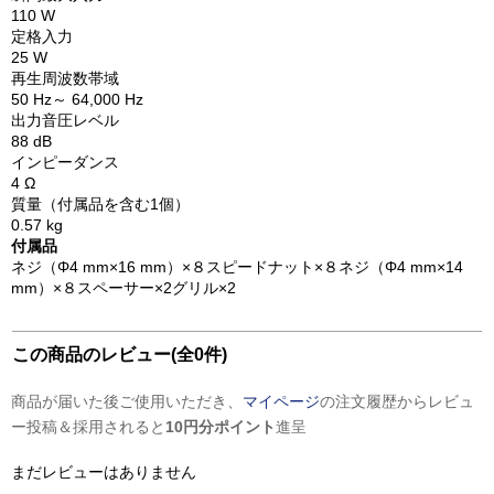
110 W
定格入力
25 W
再生周波数帯域
50 Hz～ 64,000 Hz
出力音圧レベル
88 dB
インピーダンス
4 Ω
質量（付属品を含む1個）
0.57 kg
付属品
ネジ（Φ4 mm×16 mm）×８スピードナット×８ネジ（Φ4 mm×14
mm）×８スペーサー×2グリル×2
この商品のレビュー(全0件)
商品が届いた後ご使用いただき、
マイページ
の注文履歴からレビュ
ー投稿＆採用されると
10円分ポイント
進呈
まだレビューはありません