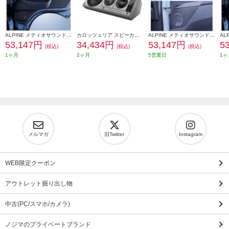
ALPINE メティオサウンド ハイエース専用 ルーフスピーカー ドアウーハー 天井色ブラック向け MS-165-HI-200-BK
カロッツェリア スピーカー ボックススピーカー バフレフ式3ウェイ レトロ 光るロゴ ヤングタイマー TS-X40
ALPINE メティオサウンド デリカD:5専用/ルーフスピーカー/ドアウーハー MS-165-D5-1
53,147円
34,434円
53,147円
5
(税込)
(税込)
(税込)
1ヶ月
2ヶ月
5営業日
1ヶ
メルマガ
旧Twitter
Instagram
WEB限定クーポン
アウトレット掘り出し物
中古(PC/スマホ/カメラ)
ノジマのプライベートブランド