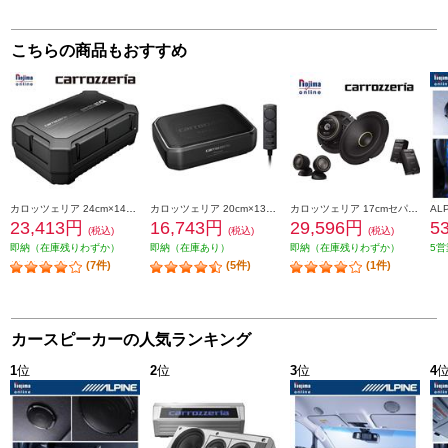
こちらの商品もおすすめ
カロッツェリア 24cm×14cmパワードサブウーファー TS-WX400DA
カロッツェリア 20cm×13cmパワードサブウーファー TS-WX140DA
カロッツェリア 17cmセパレート2ウェイスピーカー Cシリーズ TS-C1740S
23,413円
16,743円
29,596円
5
(税込)
(税込)
(税込)
即納（在庫残りわずか）
即納（在庫あり）
即納（在庫残りわずか）
5営
(7件)
(5件)
(1件)
カースピーカーの人気ランキング
1
位
2
位
3
位
4