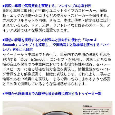
■幅広い車種で高音質化を実現する、フレキシブルな取付性
多彩な車種に取付けが可能なユニットタイプのスピーカー。振動
板・エッジの損傷やホコリなどの侵入からスピーカーを保護する、
専用のグリルネットを同梱。さらに、本体が薄型・防水仕様に設計
されているため、ドア、天井、リアトレイなど好みのスペース、ア
イデア次第で様々な場所に設置できます。
■理想の音場を実現するため低歪みと指向性に優れた「Open &
Smooth」コンセプトを採用し、 空間描写力と臨場感を演出する「ハイ
レゾ」再生にも対応
ゥイーターから中域までも再生し、車室内での中域の減衰や乱れを
解消する「Open & Smooth」コンセプトを採用し、減衰しがちな高
域の音圧を保ちつつ車室内においても広指向特性を獲得。セパレー
トスピーカーに迫る明確な前方定位を実現し、情報量豊かなハイレ
ゾ音源をより解像度高く、精緻に表現します。それにより、厚みと
輪郭のある中域再生を実現し、まるで音に包みこまれるような感覚
と目の前で演奏しているような臨場感が得られます。
■中域から超高域までの緻密な音を正確に描写するトゥイーター部