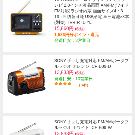
レビ 2.8インチ液晶画面 AM/FM(ワイド
FM対応)ラジオ内蔵 画面サイズ4：3
16：9 切替可能 USB給電 単三電池×3本
(別売) TVR-RT1-YL
15,860円
(税込)
1,586円分ポイント還元
発送目安：3営業日
SONY 手回し充電対応 FM/AMポータブ
ルラジオ オレンジ ICF-B09-D
13,833円
(税込)
発送目安：10営業日
(14件)
SONY 手回し充電対応 FM/AMポータブ
ルラジオ ホワイト ICF-B09-W
13,833円
(税込)