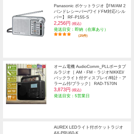
Panasonic ポケットラジオ【FM/AM 2
バンドレシーバー/ワイドFM対応/シル
バー】 RF-P155-S
2,256円
(税込)
発送目安：即納（在庫あり）
(25件)
オーム電機 AudioComm_PLLポータブ
ルラジオ［ AM・FM・ラジオNIKKEI/
バックライト付ディスプレイ/時計・ア
ラーム付/ブラック］ RAD-T570N
3,873円
(税込)
発送目安：5営業日
AUREX LEDライト付ポケットラジオ
AX-PRU60-K