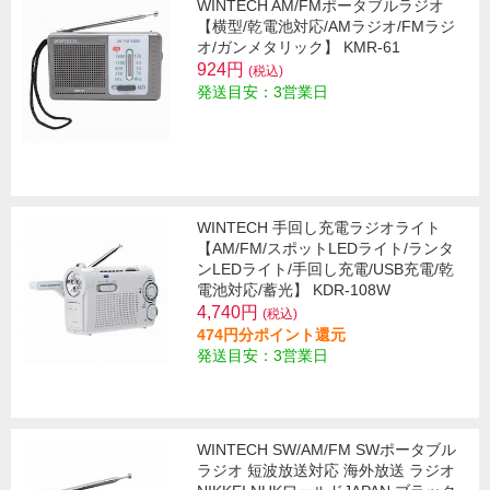
WINTECH AM/FMポータブルラジオ
【横型/乾電池対応/AMラジオ/FMラジ
オ/ガンメタリック】 KMR-61
924円
(税込)
発送目安：3営業日
WINTECH 手回し充電ラジオライト
【AM/FM/スポットLEDライト/ランタ
ンLEDライト/手回し充電/USB充電/乾
電池対応/蓄光】 KDR-108W
4,740円
(税込)
474円分ポイント還元
発送目安：3営業日
WINTECH SW/AM/FM SWポータブル
ラジオ 短波放送対応 海外放送 ラジオ