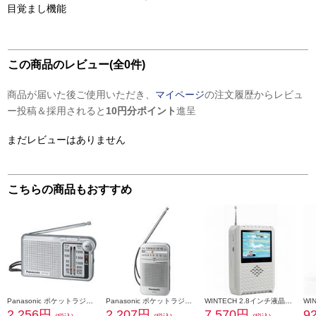
目覚まし機能
この商品のレビュー(全0件)
商品が届いた後ご使用いただき、
マイページ
の注文履歴からレビュ
ー投稿＆採用されると
10円分ポイント
進呈
まだレビューはありません
こちらの商品もおすすめ
Panasonic ポケットラジオ【FM/AM 2バンドレシーバー/ワイドFM対応/シルバー】 RF-P155-S
Panasonic ポケットラジオ【FM/AM 2バンドレシーバー/ワイドFM対応/シルバー】 RF-P55-S
WINTECH 2.8インチ液晶付きポータブルワンセグテレビラジオ（AM/FM搭載）ホワイト TVR-L37
2,256円
2,207円
7,570円
9