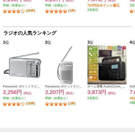
(税込)
(税込)
(税込)
即納（在庫あり）
即納（在庫あり）
757円分ポイント還元
3営
3営業日
(25件)
(1件)
ラジオの人気ランキング
1
位
2
位
3
位
4
Panasonic ポケットラジオ【FM/AM 2バンドレシーバー/ワイドFM対応/シルバー】 RF-P155-S
Panasonic ポケットラジオ【FM/AM 2バンドレシーバー/ワイドFM対応/シルバー】 RF-P55-S
オーム電機 AudioComm_PLLポータブルラジオ［ AM・FM・ラジオNIKKEI/バックライト付ディスプレイ/時計・アラーム付/ブラック］ RAD-T570N
2,256円
2,207円
3,873円
7
(税込)
(税込)
(税込)
即納（在庫あり）
即納（在庫あり）
5営業日
7
3週
(25件)
(1件)