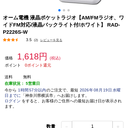
オーム電機 液晶ポケットラジオ【AM/FMラジオ、ワ
イドFM対応/液晶バックライト付/ホワイト】 RAD-
P2226S-W
3.5
(2)
レビューを見る
1,618円
価格
(税込)
ポイント
0ポイント還元
送料
無料
在庫状況：
5営業日
今から
1
時間
57
分以内
のご注文で、最短
2026
年
08
月
19
日
水曜
日
までに
「
神奈川県横浜市
」
へお届けします。
ログイン
をすると、お客様のご住所への最短お届け日が表示され
ます。
－
＋
数量
1