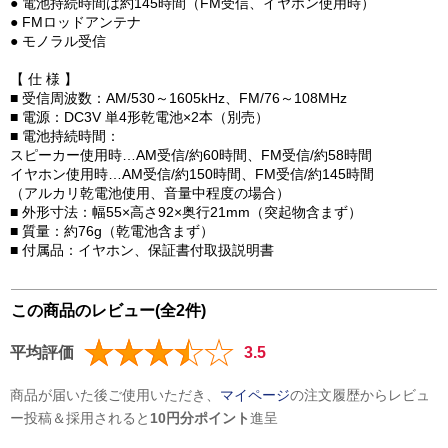
● 電池持続時間は約145時間（FM受信、イヤホン使用時）
● FMロッドアンテナ
● モノラル受信
【 仕 様 】
■ 受信周波数：AM/530～1605kHz、FM/76～108MHz
■ 電源：DC3V 単4形乾電池×2本（別売）
■ 電池持続時間：
スピーカー使用時…AM受信/約60時間、FM受信/約58時間
イヤホン使用時…AM受信/約150時間、FM受信/約145時間
（アルカリ乾電池使用、音量中程度の場合）
■ 外形寸法：幅55×高さ92×奥行21mm（突起物含まず）
■ 質量：約76g（乾電池含まず）
■ 付属品：イヤホン、保証書付取扱説明書
この商品のレビュー(全2件)
平均評価
3.5
商品が届いた後ご使用いただき、
マイページ
の注文履歴からレビュ
ー投稿＆採用されると
10円分ポイント
進呈