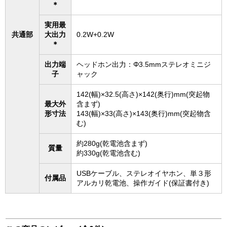
＊
実用最
共通部
大出力
0.2W+0.2W
＊
出力端
ヘッドホン出力：Φ3.5mmステレオミニジ
子
ャック
142(幅)×32.5(高さ)×142(奥行)mm(突起物
最大外
含まず)
形寸法
143(幅)×33(高さ)×143(奥行)mm(突起物含
む)
約280g(乾電池含まず)
質量
約330g(乾電池含む)
USBケーブル、ステレオイヤホン、単３形
付属品
アルカリ乾電池、操作ガイド(保証書付き)