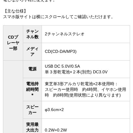
【主な仕様】
スマホ版サイトは横にスクロールしてご確認いただけます。
チャン
2チャンネルステレオ
ネル数
CDプ
レーヤ
ー部
メディ
CD(CD-DA/MP3)
ア
USB DC 5.0V/0.5A
電源
単３形乾電池×２本(別売) DC3.0V
電池持
東芝単3形アルカリ乾電池×2本使用時：
続時間
スピーカー使用時 約4時間、イヤホン使用
＊
時 約8時間(使用状態により異なります)
スピー
φ3.6cm×2
カー
実用最
大出力
0.2W+0.2W