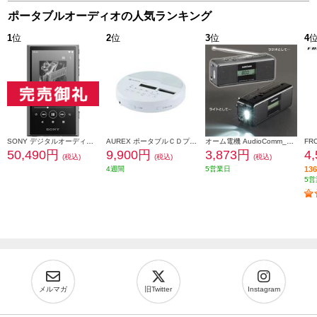
ポータブルオーディオの人気ランキング
1
位
2
位
3
位
4
SONY デジタルオーディオプレーヤー WALKMAN(ウォークマン)【64GB/Hi-Rez対応/Android搭載/グレー】 NW-A307-HC
AUREX ポータブルＣＤプレーヤー [Bluetooth搭載、充電対応多機能モデル] AX-CP50W
オーム電機 AudioComm_手回しラジオライト［１台４役/スマホ充電可] RAD-M799N
50,490円
9,900円
3,873円
4
(税込)
(税込)
(税込)
4週間
5営業日
1
5営
メルマガ
旧Twitter
Instagram