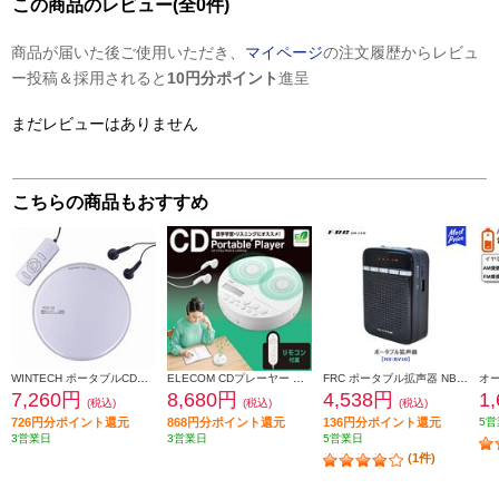
この商品のレビュー(全0件)
商品が届いた後ご使用いただき、
マイページ
の注文履歴からレビュ
ー投稿＆採用されると
10円分ポイント
進呈
まだレビューはありません
こちらの商品もおすすめ
WINTECH ポータブルCDプレーヤー【リモコン付/シルバー】 PCD-52S
ELECOM CDプレーヤー コンパクト ポータブル リモコン付属 スピーカー機能付 卓上 イヤホン付属 語学学習 ホワイト LCP-PAPS02WH
FRC ポータブル拡声器 NB-BV10
7,260円
8,680円
4,538円
1
(税込)
(税込)
(税込)
726円分ポイント還元
868円分ポイント還元
136円分ポイント還元
5営
3営業日
3営業日
5営業日
(1件)