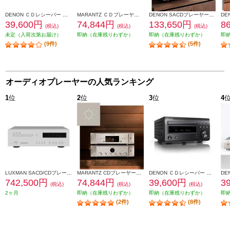
DENON ＣＤレシーバー プレミアムシルバー RCD-M41SP
MARANTZ ＣＤプレーヤー CD60-FB
DENON SACDプレーヤー【2チャンネル/DSD/ハイレゾデータディスク再生対応/プレミアムシルバー】 DCD-1700NE-SP
39,600円
74,844円
133,650円
8
(税込)
(税込)
(税込)
未定（入荷次第お届け）
即納（在庫残りわずか）
即納（在庫残りわずか）
即
(9件)
(5件)
オーディオプレーヤーの人気ランキング
1
位
2
位
3
位
4
LUXMAN SACD/CDプレーヤー【2チャンネルSACD、CD、MQA-CD対応/リモコン付】 D-07X
MARANTZ CDプレーヤー【シルバーゴールド】 CD60-FN
DENON ＣＤレシーバー ブラック RCD-M41K
742,500円
74,844円
39,600円
3
(税込)
(税込)
(税込)
2ヶ月
即納（在庫残りわずか）
即納（在庫残りわずか）
即
(2件)
(8件)