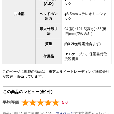
(AUX)
ック
共通部
ヘッドホン
φ3.5mmステレオミニジャ
出力
ック
最大外形寸
94(幅)×121.5(高さ)×33(奥
法
行)mm(突起含む）
質量
約0.2kg(乾電池含まず)
USBケーブル、保証書付取
付属品
扱説明書
このページに掲載の商品は、東芝エルイートレーディング株式会社
が製造・販売しています。
この商品のレビュー(全1件)
平均評価
5.0
商品が届いた後ご使用いただき、
マイページ
の注文履歴からレビュ