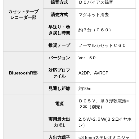
録音方式
ＤＣバイアス録音
カセットテープ
消去方式
マグネット消去
レコーダー部
早送り・巻
約３分（Ｃ６０）
き戻し時間
推奨テープ
ノーマルカセットＣ６０
バージョン
Ver 5.0
対応プロフ
BluetoothR部
A2DP、AVRCP
ァイル
見通し距離
約10m
ＤＣ５Ｖ、単３形乾電池×
電源
２本（別売）
実用最大出
2.５W+2.５W(３２Ωイヤホ
力※1
ン）
入出力端子
φ3.5mmステレオミニジャ