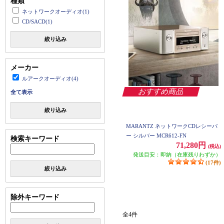
種類
ネットワークオーディオ(1)
CD/SACD(1)
絞り込み
メーカー
ルアークオーディオ(4)
おすすめ商品
全て表示
絞り込み
MARANTZ ネットワークCDレシーバ
ー シルバー MCR612-FN
検索キーワード
71,280円
(税込)
発送目安：即納（在庫残りわずか）
(17件)
絞り込み
除外キーワード
全4件