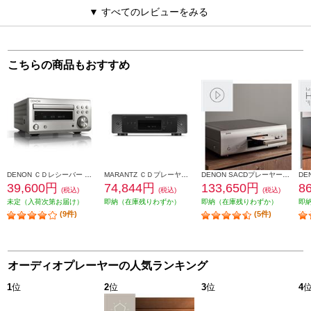
▼ すべてのレビューをみる
こちらの商品もおすすめ
DENON ＣＤレシーバー プレミアムシルバー RCD-M41SP
MARANTZ ＣＤプレーヤー CD60-FB
DENON SACDプレーヤー【2チャンネル/DSD/ハイレゾデータディスク再生対応/プレミアムシルバー】 DCD-1700NE-SP
39,600円
74,844円
133,650円
8
(税込)
(税込)
(税込)
未定（入荷次第お届け）
即納（在庫残りわずか）
即納（在庫残りわずか）
即
(9件)
(5件)
オーディオプレーヤーの人気ランキング
1
位
2
位
3
位
4