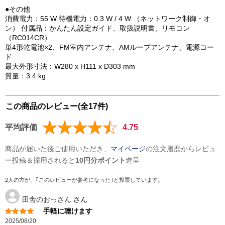
●その他
消費電力：55 W 待機電力：0.3 W / 4 W （ネットワーク制御・オ
ン） 付属品：かんたん設定ガイド、取扱説明書、リモコン
（RC014CR）
単4形乾電池×2、FM室内アンテナ、AMループアンテナ、電源コー
ド
最大外形寸法：W280 x H111 x D303 mm
質量：3.4 kg
この商品のレビュー(全17件)
平均評価
4.75
商品が届いた後ご使用いただき、
マイページ
の注文履歴からレビュ
ー投稿＆採用されると
10円分ポイント
進呈
2人の方が、｢このレビューが参考になった｣と投票しています。
田舎のおっさん
さん
手軽に聴けます
2025/08/20