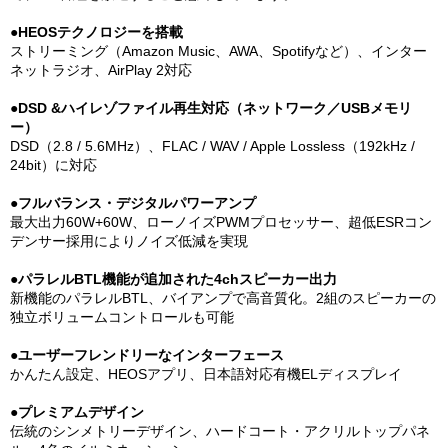
●HEOSテクノロジーを搭載
ストリーミング（Amazon Music、AWA、Spotifyなど）、インター
ネットラジオ、AirPlay 2対応
●DSD &ハイレゾファイル再生対応（ネットワーク／USBメモリ
ー）
DSD（2.8 / 5.6MHz）、FLAC / WAV / Apple Lossless（192kHz /
24bit）に対応
●フルバランス・デジタルパワーアンプ
最大出力60W+60W、ローノイズPWMプロセッサー、超低ESRコン
デンサー採用によりノイズ低減を実現
●パラレルBTL機能が追加された4chスピーカー出力
新機能のパラレルBTL、バイアンプで高音質化。2組のスピーカーの
独立ボリュームコントロールも可能
●ユーザーフレンドリーなインターフェース
かんたん設定、HEOSアプリ、日本語対応有機ELディスプレイ
●プレミアムデザイン
伝統のシンメトリーデザイン、ハードコート・アクリルトップパネ