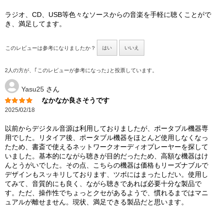
ラジオ、CD、USB等色々なソースからの音楽を手軽に聴くことがで
き、満足してます。
このレビューは参考になりましたか？
はい
いいえ
2人の方が、｢このレビューが参考になった｣と投票しています。
Yasu25
さん
なかなか良さそうです
2025/02/18
以前からデジタル音源は利用しておりましたが、ポータブル機器専
用でした。リタイア後、ポータブル機器をほとんど使用しなくなっ
たため、書斎で使えるネットワークオーディオプレーヤーを探して
いました。基本的にながら聴きが目的だったため、高額な機器はけ
んとうがいでした。その点、こちらの機器は価格もリーズナブルで
デザインもスッキリしております、ツボにはまったしだい。使用し
てみて、音質的にも良く、ながら聴きであれば必要十分な製品で
す。ただ、操作性でちょっとクセがあるようで、慣れるまではマニ
ュアルが離せません。現状、満足できる製品だと思います。