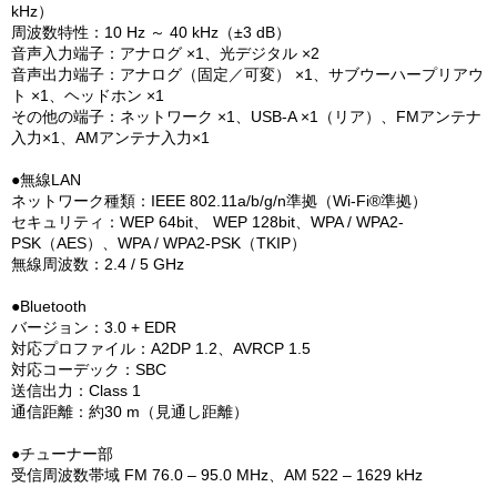
kHz）
周波数特性：10 Hz ～ 40 kHz（±3 dB）
音声入力端子：アナログ ×1、光デジタル ×2
音声出力端子：アナログ（固定／可変） ×1、サブウーハープリアウ
ト ×1、ヘッドホン ×1
その他の端子：ネットワーク ×1、USB-A ×1（リア）、FMアンテナ
入力×1、AMアンテナ入力×1
●無線LAN
ネットワーク種類：IEEE 802.11a/b/g/n準拠（Wi-Fi®準拠）
セキュリティ：WEP 64bit、 WEP 128bit、WPA / WPA2-
PSK（AES）、WPA / WPA2-PSK（TKIP）
無線周波数：2.4 / 5 GHz
●Bluetooth
バージョン：3.0 + EDR
対応プロファイル：A2DP 1.2、AVRCP 1.5
対応コーデック：SBC
送信出力：Class 1
通信距離：約30 m（見通し距離）
●チューナー部
受信周波数帯域 FM 76.0 – 95.0 MHz、AM 522 – 1629 kHz