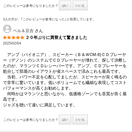
このレビューは参考になりましたか？
はい
いいえ
3人の方が、｢このレビューが参考になった｣と投票しています。
ベル＆豆吉
さん
２０年ぶりに買替えて驚きました
2025/02/04
アンプ（パイオニア）、スピーカー（Ｂ＆ＷCM-8)ＣＤプレーヤ
ー（デノン）のシステムでＣＤプレーヤーが壊れて、探して決断し
たのが、マランツＣＤレシーバーです。アンプ、ＣＤプレーヤーを
処分して部屋のレイアウトが省スペースで済みこれも最高です。
当初、パワー不足を心配してましたが、スピーカーが良く鳴るの
で非常に驚いています。低いボリュームでも繊細な表現してコスト
パフォーマンスが高くお勧めします。
何時かはマランツと思いながら、低価格ゾーンでも音質が良く最
高です。
ジャズを聴いて違いに満足しています。
このレビューは参考になりましたか？
はい
いいえ