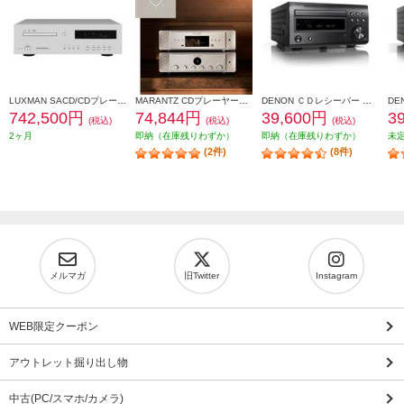
LUXMAN SACD/CDプレーヤー【2チャンネルSACD、CD、MQA-CD対応/リモコン付】 D-07X
MARANTZ CDプレーヤー【シルバーゴールド】 CD60-FN
DENON ＣＤレシーバー ブラック RCD-M41K
742,500円
74,844円
39,600円
3
(税込)
(税込)
(税込)
2ヶ月
即納（在庫残りわずか）
即納（在庫残りわずか）
未
(2件)
(8件)
メルマガ
旧Twitter
Instagram
WEB限定クーポン
アウトレット掘り出し物
中古(PC/スマホ/カメラ)