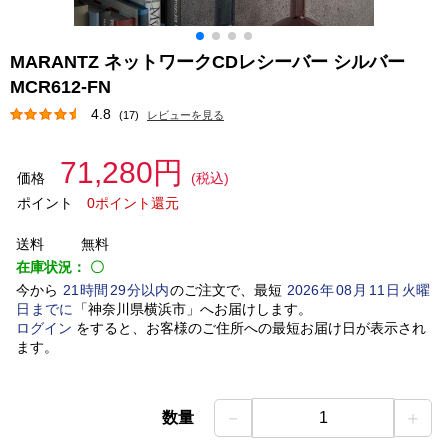
MARANTZ ネットワークCDレシーバー シルバー
MCR612-FN
4.8
(17)
レビューを見る
71,280円
価格
(税込)
ポイント
0ポイント還元
送料
無料
在庫状況：
〇
今から
21
時間
29
分以内
のご注文で、最短
2026
年
08
月
11
日
火曜
日
までに
「
神奈川県横浜市
」
へお届けします。
ログイン
をすると、お客様のご住所への最短お届け日が表示され
ます。
－
＋
数量
1