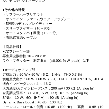
ル、4色のイルミネーション
●その他の特長
・サブウーハープリアウト
・オンライン・ファームウェア・アップデート
・5段階のディスプレイディマー
・スリープタイマー（10～90分）
・オートスタンバイ機能（1～99分）
・着脱式電源ケーブル
【商品仕様】
●CDプレーヤー部
再生周波数特性 10 – 20 kHz
ワウ・フラッター 測定限界 （±0.001 % W. peak）以下
●オーディオアンプ部
定格出力：50 W + 50 W（6 Ω、1 kHz、THD 0.7 %）
実用最大出力：60 W + 60 W（6 Ω、1 kHz、THD+N 10 %、JEITA）
適合インピーダンス：4 ～ 16 Ω
入力感度/入力インピーダンス：200 mV / 30 kΩ（Analog In）
全高調波歪率：（1 kHz、5 W、6Ω） 0.1 %（Analog In）
S/N比（10 W、6Ω、IHF-A）：90 dB（Analog In）
Dynamic Bass Boost：+8 dB（100 Hz）
トーンコントロール：低音 ±10 dB （100 Hz）、高音 ±10 dB（10