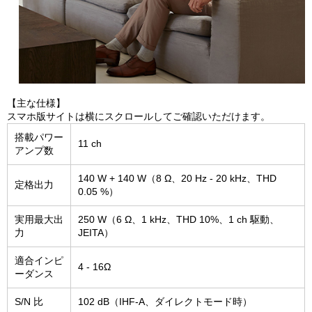
【主な仕様】
スマホ版サイトは横にスクロールしてご確認いただけます。
搭載パワー
11 ch
アンプ数
140 W + 140 W（8 Ω、20 Hz - 20 kHz、THD
定格出力
0.05 %）
実用最大出
250 W（6 Ω、1 kHz、THD 10%、1 ch 駆動、
力
JEITA）
適合インピ
4 - 16Ω
ーダンス
S/N 比
102 dB（IHF-A、ダイレクトモード時）