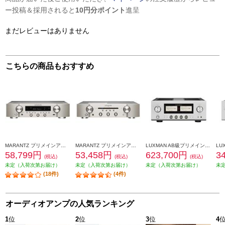
ー投稿＆採用されると
10円分ポイント
進呈
まだレビューはありません
こちらの商品もおすすめ
MARANTZ プリメインアンプ シルバーゴールド NR1200-FN
MARANTZ プリメインアンプ PM6007
LUXMAN AB級プリメインアンプ【ブラスターホワイト】 L-507Z
58,799円
53,458円
623,700円
3
(税込)
(税込)
(税込)
未定（入荷次第お届け）
未定（入荷次第お届け）
未定（入荷次第お届け）
未
(18件)
(4件)
オーディオアンプの人気ランキング
1
位
2
位
3
位
4