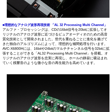
■理想的なアナログ波形再現技術 「AL 32 Processing Multi Channel」
アルファ・プロセッシングは、CDの16bit信号を20bitに拡張してオ
リジナルのアナログ波形に近づけるピュアオーディオのための高音
質化技術として開発されました。世代を重ねるごとに進化を遂げて
きた独自のアルゴリズムによって、理想的な補間処理を行います。
AVC-X6800Hには、16bitや24bitのマルチチャンネル信号を32bitに拡
張することができる「AL32 Processing Multi Channel」を搭載。オ
リジナルのアナログ波形を忠実に再現し、ホールの静寂に吸込まれ
ていく残響音のような微小な音の再生能力を高めています。