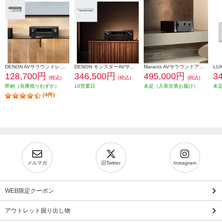
DENON AVサラウンドレシーバー【9.4ch/8KUHD対応/IMAX Enhanced対応/HDR10+対応/eARC対応/ブラック】 AVRX3800H-K
DENON モンスターAVサラウンドアンプ【11.4ch/最大出力250W/Dolby Atmos/TuneIn対応/Wi-Fi/AirPlay 2/Bluetooth/ブラック】 AVCX6800HK
Marantz AVサラウンドアンプ【11.4ch/Dolby Atmos/Wi-Fi/AirPlay 2/Bluetooth/Alexa対応/ブラック】 CINEMA30-FB
128,700円
346,500円
495,000円
3
(税込)
(税込)
(税込)
即納（在庫残りわずか）
10営業日
未定（入荷次第お届け）
未
(4件)
メルマガ
旧Twitter
Instagram
WEB限定クーポン
アウトレット掘り出し物