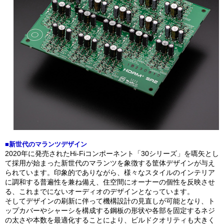
■新世代のマランツデザイン
2020年に発売されたHi-Fiコンポーネント「30シリーズ」を嚆矢とし
て採用が始まった新世代のマランツを象徴する筐体デザインが与え
られています。印象的でありながら、様々なスタイルのインテリア
に調和する普遍性を兼ね備え、住空間にオーナーの個性を反映させ
る、これまでにないオーディオのデザインとなっています。
そしてデザインの刷新に伴って機構設計の見直しが可能となり、ト
ップカバーやシャーシを構成する鋼板の形状や各部を固定するネジ
の太さや本数を最適化することにより、ビルドクオリティも大きく