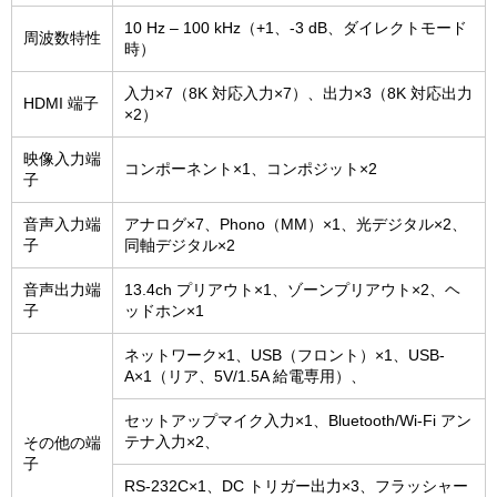
10 Hz – 100 kHz（+1、-3 dB、ダイレクトモード
周波数特性
時）
入力×7（8K 対応入力×7）、出力×3（8K 対応出力
HDMI 端子
×2）
映像入力端
コンポーネント×1、コンポジット×2
子
音声入力端
アナログ×7、Phono（MM）×1、光デジタル×2、
子
同軸デジタル×2
音声出力端
13.4ch プリアウト×1、ゾーンプリアウト×2、ヘ
子
ッドホン×1
ネットワーク×1、USB（フロント）×1、USB-
A×1（リア、5V/1.5A 給電専用）、
セットアップマイク入力×1、Bluetooth/Wi-Fi アン
テナ入力×2、
その他の端
子
RS-232C×1、DC トリガー出力×3、フラッシャー