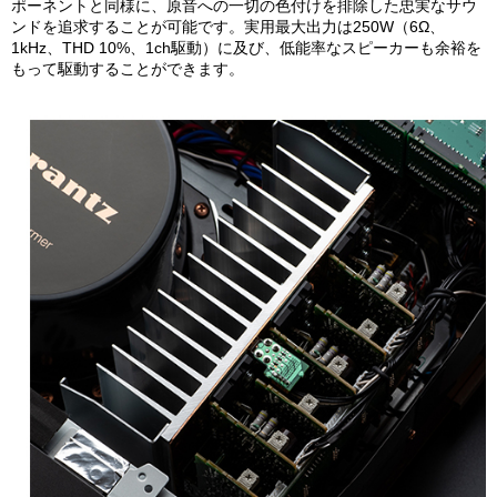
ポーネントと同様に、原音への一切の色付けを排除した忠実なサウ
ンドを追求することが可能です。実用最大出力は250W（6Ω、
1kHz、THD 10%、1ch駆動）に及び、低能率なスピーカーも余裕を
もって駆動することができます。