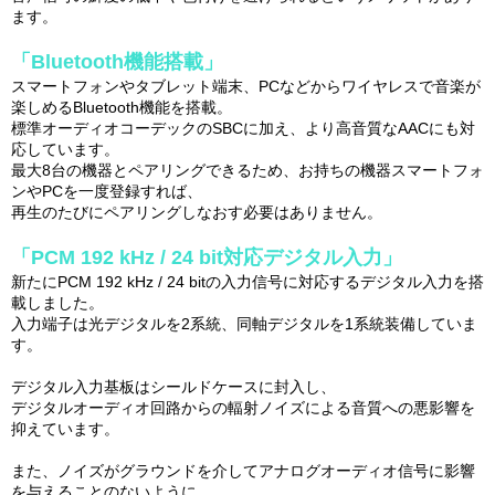
ます。
「Bluetooth機能搭載」
スマートフォンやタブレット端末、PCなどからワイヤレスで音楽が
楽しめるBluetooth機能を搭載。
標準オーディオコーデックのSBCに加え、より高音質なAACにも対
応しています。
最大8台の機器とペアリングできるため、お持ちの機器スマートフォ
ンやPCを一度登録すれば、
再生のたびにペアリングしなおす必要はありません。
「PCM 192 kHz / 24 bit対応デジタル入力」
新たにPCM 192 kHz / 24 bitの入力信号に対応するデジタル入力を搭
載しました。
入力端子は光デジタルを2系統、同軸デジタルを1系統装備していま
す。
デジタル入力基板はシールドケースに封入し、
デジタルオーディオ回路からの輻射ノイズによる音質への悪影響を
抑えています。
また、ノイズがグラウンドを介してアナログオーディオ信号に影響
を与えることのないように