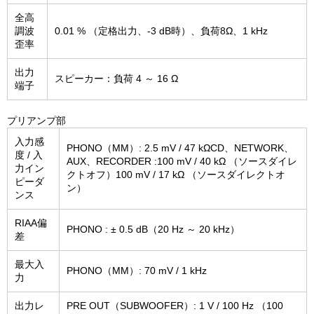
全高
調波
0.01 % （定格出力、-3 dB時）、負荷8Ω、1 kHz
歪率
出力
スピーカー：負荷 4 ～ 16 Ω
端子
プリアンプ部
入力感
PHONO（MM）: 2.5 mV / 47 kΩCD、NETWORK、
度 / 入
AUX、RECORDER :100 mV / 40 kΩ （ソースダイレ
力イン
クトオフ）100 mV / 17 kΩ （ソースダイレクトオ
ピーダ
ン）
ンス
RIAA偏
PHONO : ± 0.5 dB（20 Hz ～ 20 kHz）
差
最大入
PHONO（MM）: 70 mV / 1 kHz
力
出力レ
PRE OUT（SUBWOOFER）: 1 V / 100 Hz （100