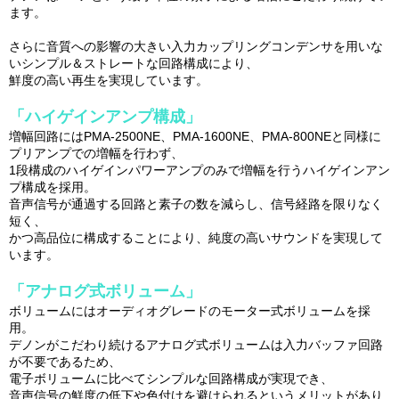
ます。
さらに音質への影響の大きい入力カップリングコンデンサを用いな
いシンプル＆ストレートな回路構成により、
鮮度の高い再生を実現しています。
「ハイゲインアンプ構成」
増幅回路にはPMA-2500NE、PMA-1600NE、PMA-800NEと同様に
プリアンプでの増幅を行わず、
1段構成のハイゲインパワーアンプのみで増幅を行うハイゲインアン
プ構成を採用。
音声信号が通過する回路と素子の数を減らし、信号経路を限りなく
短く、
かつ高品位に構成することにより、純度の高いサウンドを実現して
います。
「アナログ式ボリューム」
ボリュームにはオーディオグレードのモーター式ボリュームを採
用。
デノンがこだわり続けるアナログ式ボリュームは入力バッファ回路
が不要であるため、
電子ボリュームに比べてシンプルな回路構成が実現でき、
音声信号の鮮度の低下や色付けを避けられるというメリットがあり