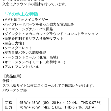
入念にグラウンドの設計を行っています。
「その他主な特徴」
●MM対応フォノイコライザー
●ハイグレードパーツを奢った強力な電源回路
●ミニマム・シグナル・パス回路
●ダイレクト・メカニカル・グラウンド・コンストラクション
●振動を抑制するリブ入り高密度フット
●録音出力端子
●ソースダイレクト
●左右音量バランス調整機能
●トーンコントロール（低域、高域）
●オートスタンバイモード（出荷時OFF）
●アルミフロントパネル
【商品使用】
仕様：
スマホ版サイトは横にスクロールしてご確認いただけます。
パワーアンプ部
定格
45 W + 45 W （8Ω、20 Hz ～ 20 kHz、THD 0.07 %）
出力
70 W + 70 W （4Ω、1 kHz、THD 0.7 %、JEITA）