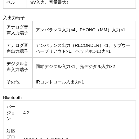
ベル
mV入力、音量最大）
入出力端子
アナログ音
アンバランス入力×4、PHONO（MM）入力×1
声入力端子
アナログ音
アンバランス出力（RECORDER）×1、サブウー
声出力端子
ハープリアウト×1、ヘッドホン出力×1
デジタル音
同軸デジタル入力×1、光デジタル入力×2
声入力端子
その他
IRコントロール入出力×1
Bluetooth
バー
ジョ
4.2
ン
対応
プロ