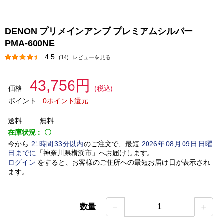
DENON プリメインアンプ プレミアムシルバー
PMA-600NE
4.5
(14)
レビューを見る
43,756円
価格
(税込)
ポイント
0ポイント還元
送料
無料
在庫状況：
〇
今から
21
時間
33
分以内
のご注文で、最短
2026
年
08
月
09
日
日曜
日
までに
「
神奈川県横浜市
」
へお届けします。
ログイン
をすると、お客様のご住所への最短お届け日が表示され
ます。
－
＋
数量
1