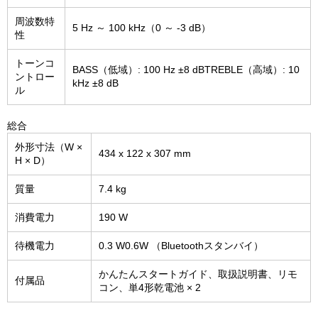
周波数特
5 Hz ～ 100 kHz（0 ～ -3 dB）
性
トーンコ
BASS（低域）: 100 Hz ±8 dBTREBLE（高域）: 10
ントロー
kHz ±8 dB
ル
総合
外形寸法（W ×
434 x 122 x 307 mm
H × D）
質量
7.4 kg
消費電力
190 W
待機電力
0.3 W0.6W （Bluetoothスタンバイ）
かんたんスタートガイド、取扱説明書、リモ
付属品
コン、単4形乾電池 × 2