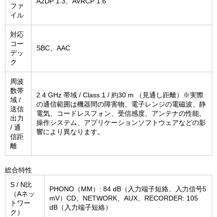
A2DP 1.3、AVRCP 1.6
ファ
イル
対応
コー
SBC、AAC
デッ
ク
周波
数帯
2.4 GHz 帯域 / Class 1 / 約30 m （見通し距離）※実際
域 /
の通信範囲は機器間の障害物、電子レンジの電磁波、静
送信
電気、コードレスフォン、受信感度、アンテナの性能、
出力
操作システム、アプリケーションソフトウェアなどの影
/ 通
響により異なります。
信距
離
総合特性
S / N比
PHONO（MM）: 84 dB（入力端子短絡、入力信号5
（Aネッ
mV）CD、NETWORK、AUX、RECORDER: 105
トワー
dB（入力端子短絡）
ク）