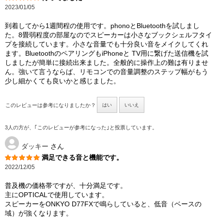
2023/01/05
到着してから1週間程の使用です。phonoとBluetoothを試しまし
た。8畳弱程度の部屋なのでスピーカーは小さなブックシェルフタイ
プを接続しています。小さな音量でも十分良い音をメイクしてくれ
ます。BluetoothのペアリングもiPhoneと TV用に繋げた送信機を試
しましたが簡単に接続出来ました。全般的に操作上の難は有りませ
ん。強いて言うならば、リモコンでの音量調整のステップ幅がもう
少し細かくても良いかと感じました。
このレビューは参考になりましたか？
はい
いいえ
3人の方が、｢このレビューが参考になった｣と投票しています。
ダッキー
さん
満足できる音と機能です。
2022/12/05
普及機の価格帯ですが、十分満足です。
主にOPTICALで使用しています。
スピーカーをONKYO D77FXで鳴らしていると、低音（ベースの
域）が強くなります。