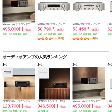
Marantz AVサラウンドアンプ【11.4ch/Dolby Atmos/Wi-Fi/AirPlay 2/Bluetooth/Alexa対応/ブラック】 CINEMA30-FB
MARANTZ プリメインアンプ シルバーゴールド NR1200-FN
MARANTZ プリメインアンプ PM6007
495,000円
58,799円
53,458円
6
(税込)
(税込)
(税込)
未定（入荷次第お届け）
未定（入荷次第お届け）
未定（入荷次第お届け）
未
(18件)
(4件)
オーディオアンプの人気ランキング
1
位
2
位
3
位
4
DENON AVサラウンドレシーバー【9.4ch/8KUHD対応/IMAX Enhanced対応/HDR10+対応/eARC対応/ブラック】 AVRX3800H-K
DENON モンスターAVサラウンドアンプ【11.4ch/最大出力250W/Dolby Atmos/TuneIn対応/Wi-Fi/AirPlay 2/Bluetooth/ブラック】 AVCX6800HK
Marantz AVサラウンドアンプ【11.4ch/Dolby Atmos/Wi-Fi/AirPlay 2/Bluetooth/Alexa対応/ブラック】 CINEMA30-FB
128,700円
346,500円
495,000円
3
(税込)
(税込)
(税込)
即納（在庫残りわずか）
10営業日
未定（入荷次第お届け）
未