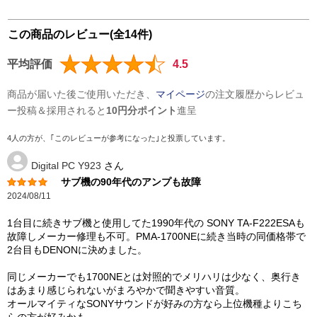
この商品のレビュー(全14件)
平均評価
4.5
商品が届いた後ご使用いただき、
マイページ
の注文履歴からレビュ
ー投稿＆採用されると
10円分ポイント
進呈
4人の方が、｢このレビューが参考になった｣と投票しています。
Digital PC Y923
さん
サブ機の90年代のアンプも故障
2024/08/11
1台目に続きサブ機と使用してた1990年代の SONY TA-F222ESAも
故障しメーカー修理も不可。PMA-1700NEに続き当時の同価格帯で
2台目もDENONに決めました。
同じメーカーでも1700NEとは対照的でメリハリは少なく、奥行き
はあまり感じられないがまろやかで聞きやすい音質。
オールマイティなSONYサウンドが好みの方なら上位機種よりこち