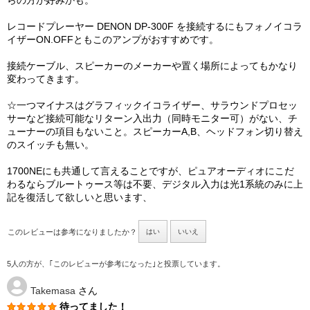
らの方が好みかも。
レコードプレーヤー DENON DP-300F を接続するにもフォノイコラ
イザーON.OFFともこのアンプがおすすめです。
接続ケーブル、スピーカーのメーカーや置く場所によってもかなり
変わってきます。
☆一つマイナスはグラフィックイコライザー、サラウンドプロセッ
サーなど接続可能なリターン入出力（同時モニター可）がない、チ
ューナーの項目もないこと。スピーカーA,B、ヘッドフォン切り替え
のスイッチも無い。
1700NEにも共通して言えることですが、ピュアオーディオにこだ
わるならブルートゥース等は不要、デジタル入力は光1系統のみに上
記を復活して欲しいと思います、
このレビューは参考になりましたか？
はい
いいえ
5人の方が、｢このレビューが参考になった｣と投票しています。
Takemasa
さん
待ってました！