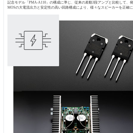
記念モデル「PMA-A110」の構成に準じ、従来の差動3段アンプと比較して
MOSの大電流出力と安定性の高い回路構成により、様々なスピーカーを正確