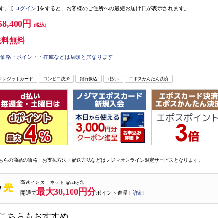
す。
[
ログイン
]をすると、お客様のご住所への最短お届け日が表示されます。
58,400円
(税込)
送料無料
価格・ポイント・在庫などは店頭と異なります
クレジットカード
コンビニ決済
銀行振込
d払い
エポスかんたん決済
ちらの商品の価格・お支払方法・配送方法などはノジマオンライン限定サービスとなります。
高速インターネット @nifty光
最大30,100円分
開通で
ポイント進呈 [
詳細
]
こちらもおすすめ