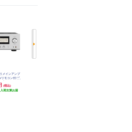
級プリメインアンプ
DENON AVサラウンドレシーバー
MARANTZ 9.4ch AVサラウンドレ
Ω)/リモコン付/ブ
【5.2ch/8KUHD対応/HDR10+対応/e
シーバー【Dolby Atmos/DTS:X/IM
】 L-505Z
ARC対応/ブラック】 AVRX580BT-
AX Enhanced/Bluetooth/Alexa/ブラ
0円
39,600円
178,200円
(税込)
(税込)
(税込)
K
ック】 CINEMA50-FB
（入荷次第お届
発送目安:
即納（在庫残りわず
発送目安:
即納（在庫残りわず
）
か）
か）
(13件)