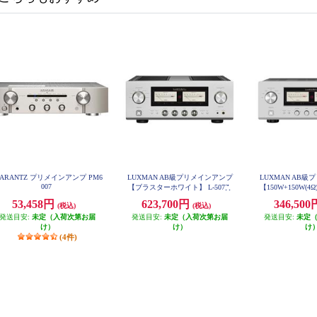
ARANTZ プリメインアンプ PM6
LUXMAN AB級プリメインアンプ
LUXMAN AB
007
【ブラスターホワイト】 L-507Z
【150W+150W(4
ラスターホワイト
53,458円
623,700円
346,50
(税込)
(税込)
発送目安:
未定（入荷次第お届
発送目安:
未定（入荷次第お届
発送目安:
未定
け）
け）
け
(4件)