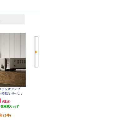
6
7
位
位
位
-FIステレオアンプ
DENON プリメインアンプ PMA-17
DENON プリメインアンプ プレミ
00NE-SP
ー搭載/シルバー
アムシルバー PMA-600NE
EO70S-FN
円
158,400円
43,756円
(税込)
(税込)
(税込)
（在庫残りわず
発送目安:
即納（在庫残りわず
発送目安:
即納（在庫残りわず
）
か）
か）
(2件)
(2件)
(14件)