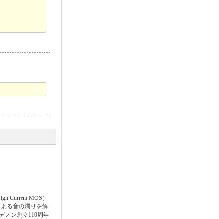
rrent MOS）
による音の濁りを解
ノン創立110周年