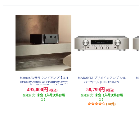
Marantz AVサラウンドアンプ【11.4
MARANTZ プリメインアンプ シル
M
ch/Dolby Atmos/Wi-Fi/AirPlay 2/Blu
バーゴールド NR1200-FN
etooth/Alexa対応/ブラック】 CINE
495,000円
58,799円
MA30-FB
(税込)
(税込)
発送目安:
未定（入荷次第お届
発送目安:
未定（入荷次第お届
け）
け）
(18件)