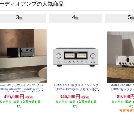
ーディオアンプの人気商品
3
4
5
位
位
arantz AVサラウンドアンプ【11.4
LUXMAN AB級プリメインアンプ
MARANTZ HI
/Dolby Atmos/Wi-Fi/AirPlay 2/Blu
【150W+150W(4Ω)/リモコン付/ブ
【HDMIセレクタ
tooth/Alexa対応/ブラック】 CINE
ラスターホワイト】 L-505Z
ゴールド】 STER
495,000円
346,500円
89,100
MA30-FB
(税込)
(税込)
発送目安:
未定（入荷次第お届
発送目安:
未定（入荷次第お届
発送目安:
即納
け）
け）
か