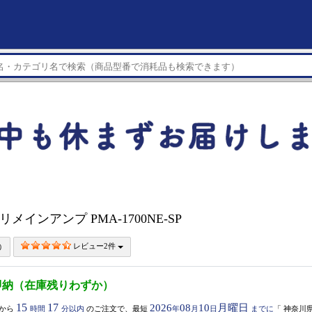
プリメインアンプ PMA-1700NE-SP
レビュー2件
即納（在庫残りわずか）
15
17
2026
08
10
月曜日
から
時間
分以内
のご注文で、最短
年
月
日
までに
「
神奈川