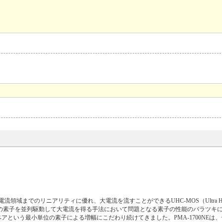
のリニアリティに優れ、大電流を流すことができるUHC-MOS（Ultra High Cu
数の素子を並列駆動して大電流を得る手法において問題となる素子の性能のバラツキ
という最小単位の素子による増幅にこだわり続けてきました。PMA-1700NEは、デ