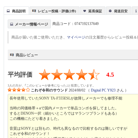
商品説明
レビュー投稿・評価(2件)
延長保証
発送目安
商品コード：
0747192137649
メーカー情報ページ
商品が届いた後ご使用いただき、
マイページ
の注文履歴からレビュー投稿＆
商品レビュー
平均評価
4.5
3人の方が、｢このレビューが参考になった｣と投票しています。
これぞ令和のサウンド
2024/08/02
（
Digital PC Y923
さん ）
長年使用していたSONY TA-F555ESLが故障しメーカーでも修理不能
当時の同価格帯＋αで国内メーカーで単品コンポを探してました。
するとDENON一択（細かいところではマランツブランドもある）
この機種にたどり着きました。
音質はSONYとは別もの、時代も異なるので比較するのは難しいですが
これぞ令和のサウンド！