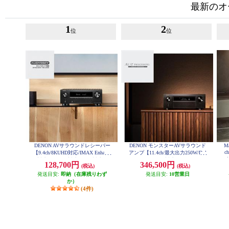
最新のオ
1
2
位
位
DENON AVサラウンドレシーバー
DENON モンスターAVサラウンド
M
ch
【9.4ch/8KUHD対応/IMAX Enhance
アンプ【11.4ch/最大出力250W/Dol
e
d対応/HDR10+対応/eARC対応/ブ
by Atmos/TuneIn対応/Wi-Fi/AirPlay
128,700円
346,500円
(税込)
(税込)
ラック】 AVRX3800H-K
2/Bluetooth/ブラック】 AVCX6800
HK
発送目安:
即納（在庫残りわず
発送目安:
10営業日
か）
(4件)