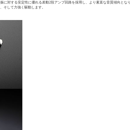
、発振に対する安定性に優れる差動2段アンプ回路を採用し、より素直な音質傾向となり
に、そして力強く駆動します。