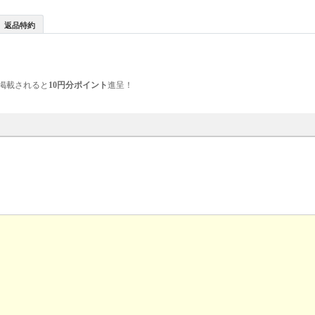
返品特約
掲載されると
10円分ポイント
進呈！