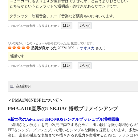
スピーカーにもよりますが重低音はでませんが、と言うよりおとなしい
どちらかというとフラットで透明感・奥行きがあるサウンドです。
クラシック、映画音楽、ムード音楽など演奏ものに向いてます。
はい
いいえ
このレビューは参考になりましたか？
3人の方が、｢このレビューが参考になった｣と投票しています。
品質が良かった
2022/10/09
（
オオスカ
さん ）
感謝です
はい
いいえ
このレビューは参考になりましたか？
商品説明
＜PMA1700NESPについて＞
PMA-A110直系のUSB-DAC搭載プリメインアンプ
■新世代のAdvanced UHC-MOSシングルプッシュプル増幅回路
「繊細さと力強さ」を高い次元で両立するために、出力段には微小領域から大電流領域まで
FETをシングルプッシュプルで用いるシンプルな回路を採用しています。多
決し、楽音の繊細な表情までを描ききる表現力を実現するために、デノンは1ペア