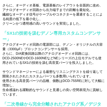
さらに、オーディオ基板、電源基板のレイアウトを全面的に改め、
アナログオーディオ回路から出力端子までの距離を最短化。
繊細なオーディオ信号がケーブルやコネクターを通過することによ
る純度の低下を最小化し、
クリーンかつ透明感の高いサウンドを実現しました。
「SX1の技術を汲むデノン専用カスタムコンデンサ
ー」
アナログオーディオ回路の電源部には、デノン・オリジナルの大容
量（3300μF）ブロックコンデンサーを採用。
さらに、D/A変換回路以降のアナログオーディオ回路には、
DCD-2500NEやDCD-1600NEなどNEシリーズの上位モデルでも使
用されているSX1の技術を汲む高音質パーツを投入しました。
サウンドマネージャーによる厳密なリスニングテストを繰り返して
開発されたされたカスタムパーツも多数用いられています。
使用される高音質パーツの品種、個数はDCD-755REに対して大幅に
増加し、
生命感溢れる躍動的なサウンドと見通しの良い空間表現力に貢献し
ています。
「二次巻線から完全分離されたアナログ系／デジタ