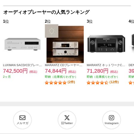
オーディオプレーヤーの人気ランキング
1
位
2
位
3
位
4
LUXMAN SACD/CDプレーヤー【2チャンネルSACD、CD、MQA-CD対応/リモコン付】 D-07X
MARANTZ CDプレーヤー【シルバーゴールド】 CD60-FN
MARANTZ ネットワークCDレシーバー ブラック MCR612-FB
742,500円
74,844円
71,280円
3
(税込)
(税込)
(税込)
2ヶ月
即納（在庫残りわずか）
即納（在庫残りわずか）
即
(2件)
(12件)
メルマガ
旧Twitter
Instagram