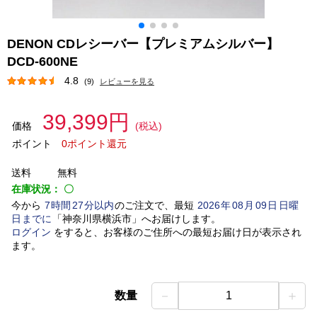
DENON CDレシーバー【プレミアムシルバー】
DCD-600NE
4.8
(9)
レビューを見る
39,399円
価格
(税込)
ポイント
0ポイント還元
送料
無料
在庫状況：
〇
今から
7
時間
27
分以内
のご注文で、最短
2026
年
08
月
09
日
日曜
日
までに
「
神奈川県横浜市
」
へお届けします。
ログイン
をすると、お客様のご住所への最短お届け日が表示され
ます。
－
＋
数量
1