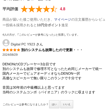
平均評価
4.8
商品が届いた後ご使用いただき、
マイページ
の注文履歴からレビュ
ー投稿＆採用されると
10円分ポイント
進呈
4人の方が、｢このレビューが参考になった｣と投票しています。
Digital PC Y923
さん
別のシステムも故障したので更新・・・
2024/08/29
DENONのCDプレーヤー3台目です
別のシステムも故障で修理不可となったため同じメーカーで統一
国内メーカーでピュアオーディオならDENON一択
高価なスピーカーで無い限りこのランクで十分です
音質は30年前の中級機以上と思ってます
当時のシステムコンポ（パイオニア）のラックに収まります
このレビューは参考になりましたか？
はい
いいえ