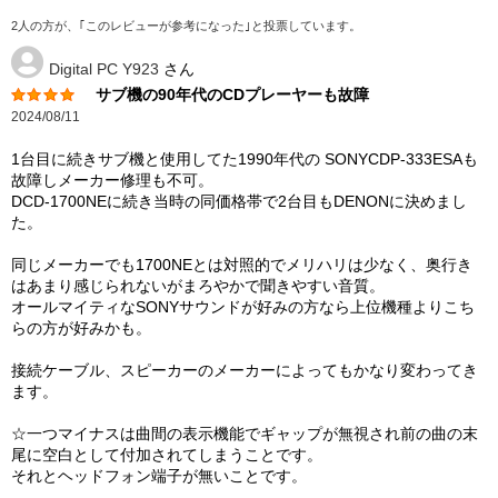
2人の方が、｢このレビューが参考になった｣と投票しています。
Digital PC Y923
さん
サブ機の90年代のCDプレーヤーも故障
2024/08/11
1台目に続きサブ機と使用してた1990年代の SONYCDP-333ESAも
故障しメーカー修理も不可。
DCD-1700NEに続き当時の同価格帯で2台目もDENONに決めまし
た。
同じメーカーでも1700NEとは対照的でメリハリは少なく、奥行き
はあまり感じられないがまろやかで聞きやすい音質。
オールマイティなSONYサウンドが好みの方なら上位機種よりこち
らの方が好みかも。
接続ケーブル、スピーカーのメーカーによってもかなり変わってき
ます。
☆一つマイナスは曲間の表示機能でギャップが無視され前の曲の末
尾に空白として付加されてしまうことです。
それとヘッドフォン端子が無いことです。