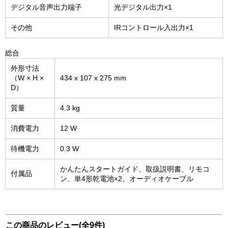
デジタル音声出力端子
光デジタル出力×1
その他
IRコントロール入出力×1
総合
外形寸法
（W × H ×
434 x 107 x 275 mm
D）
質量
4.3 kg
消費電力
12 W
待機電力
0.3 W
かんたんスタートガイド、取扱説明書、リモコ
付属品
ン、単4形乾電池×2、オーディオケーブル
この商品のレビュー(全9件)