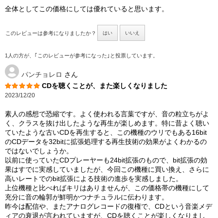
全体としてこの価格にしては優れていると思います。
このレビューは参考になりましたか？
はい
いいえ
1人の方が、｢このレビューが参考になった｣と投票しています。
パンチョレロ
さん
CDを聴くことが、また楽しくなりました
2023/12/20
素人の感想で恐縮です。よく使われる言葉ですが、音の粒立ちがよ
く、クラスを抜け出したような再生が楽しめます。特に昔よく聴い
ていたような古いCDを再生すると、この機種のウリでもある16bit
のCDデータを32bitに拡張処理する再生技術の効果がよくわかるの
ではないでしょうか。
以前に使っていたCDプレーヤーも24bit拡張のもので、bit拡張の効
果はすでに実感していましたが、今回この機種に買い換え、さらに
高いレートでのbit拡張による技術の進歩を実感しました。
上位機種と比べればキリはありませんが、この価格帯の機種にして
充分に音の輪郭が鮮明かつナチュラルに伝わります。
昨今は配信や、またアナログレコードの復権で、CDという音楽メデ
ィアの衰退が言われていますが、CDを聴くことが楽しくなりまし