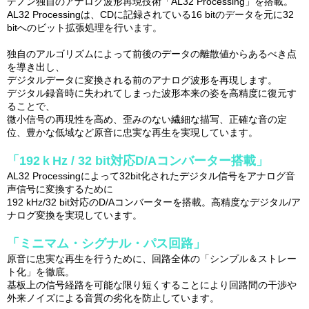
デノン独自のアナログ波形再現技術「AL32 Processing」を搭載。
AL32 Processingは、CDに記録されている16 bitのデータを元に32
bitへのビット拡張処理を行います。
独自のアルゴリズムによって前後のデータの離散値からあるべき点
を導き出し、
デジタルデータに変換される前のアナログ波形を再現します。
デジタル録音時に失われてしまった波形本来の姿を高精度に復元す
ることで、
微小信号の再現性を高め、歪みのない繊細な描写、正確な音の定
位、豊かな低域など原音に忠実な再生を実現しています。
「192ｋHz / 32 bit対応D/Aコンバーター搭載」
AL32 Processingによって32bit化されたデジタル信号をアナログ音
声信号に変換するために
192 kHz/32 bit対応のD/Aコンバーターを搭載。高精度なデジタル/ア
ナログ変換を実現しています。
「ミニマム・シグナル・パス回路」
原音に忠実な再生を行うために、回路全体の「シンプル＆ストレー
ト化」を徹底。
基板上の信号経路を可能な限り短くすることにより回路間の干渉や
外来ノイズによる音質の劣化を防止しています。