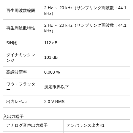
2 Hz ～ 20 kHz（サンプリング周波数：44.1
再生周波数範囲
kHz）
2 Hz ～ 20 kHz（サンプリング周波数：44.1
再生周波数特性
kHz）
S/N比
112 dB
ダイナミックレ
101 dB
ンジ
高調波歪率
0.003 %
ワウ・フラッタ
測定限界以下
ー
出力レベル
2.0 V RMS
入出力端子
アナログ音声出力端子
アンバランス出力×1