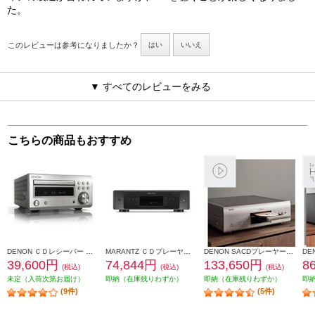
た。
このレビューは参考になりましたか？
はい
いいえ
▼ すべてのレビューをみる
こちらの商品もおすすめ
DENON ＣＤレシーバー プレミアムシルバー RCD-M41SP
MARANTZ ＣＤプレーヤー CD60-FB
DENON SACDプレーヤー【2チャンネル/DSD/ハイレゾデータディスク再生対応/プレミアムシルバー】 DCD-1700NE-SP
39,600円
74,844円
133,650円
8
(税込)
(税込)
(税込)
未定（入荷次第お届け）
即納（在庫残りわずか）
即納（在庫残りわずか）
即
(9件)
(5件)