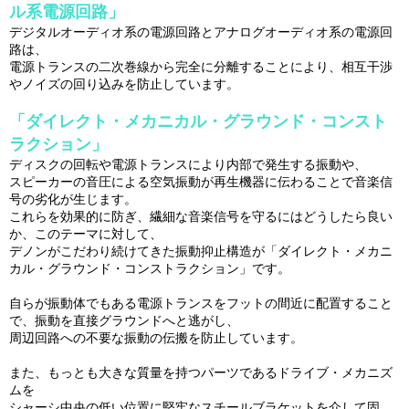
ル系電源回路」
デジタルオーディオ系の電源回路とアナログオーディオ系の電源回
路は、
電源トランスの二次巻線から完全に分離することにより、相互干渉
やノイズの回り込みを防止しています。
「ダイレクト・メカニカル・グラウンド・コンスト
ラクション」
ディスクの回転や電源トランスにより内部で発生する振動や、
スピーカーの音圧による空気振動が再生機器に伝わることで音楽信
号の劣化が生じます。
これらを効果的に防ぎ、繊細な音楽信号を守るにはどうしたら良い
か、このテーマに対して、
デノンがこだわり続けてきた振動抑止構造が「ダイレクト・メカニ
カル・グラウンド・コンストラクション」です。
自らが振動体でもある電源トランスをフットの間近に配置すること
で、振動を直接グラウンドへと逃がし、
周辺回路への不要な振動の伝搬を防止しています。
また、もっとも大きな質量を持つパーツであるドライブ・メカニズ
ムを
シャーシ中央の低い位置に堅牢なスチールブラケットを介して固