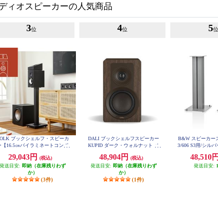
ディオスピーカーの人気商品
3
4
5
位
位
POLK ブックシェルフ・スピーカ
DALI ブックシェルフスピーカー
B&W スピーカース
ー【16.5㎝バイラミネートコンポ
KUPID ダーク・ウォルナット ペ
3/606 S3用/シルバ
ジットウーファー/リアバスレフ
ア KUPIDDW
29,043円
48,904円
48,510
(税込)
(税込)
型/ブラックアッシュ】 MXT20
発送目安:
即納（在庫残りわず
発送目安:
即納（在庫残りわず
発送目安:
か）
か）
(3件)
(1件)