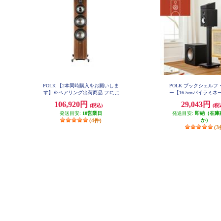
POLK 【2本同時購入をお願いしま
POLK ブックシェルフ
す】※ペアリング出荷商品 フロア
ー【16.5㎝バイラミネ
スタンディングスピーカーReserve
ジットウーファー/リ
106,920円
29,043円
(税込)
(税
シリーズ ブラウン R700BRN
型/ブラックアッシュ】 
発送目安:
10営業日
発送目安:
即納（在庫
(4件)
か）
(3