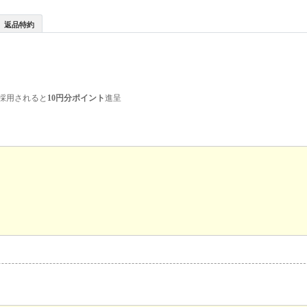
返品特約
採用されると
10円分ポイント
進呈