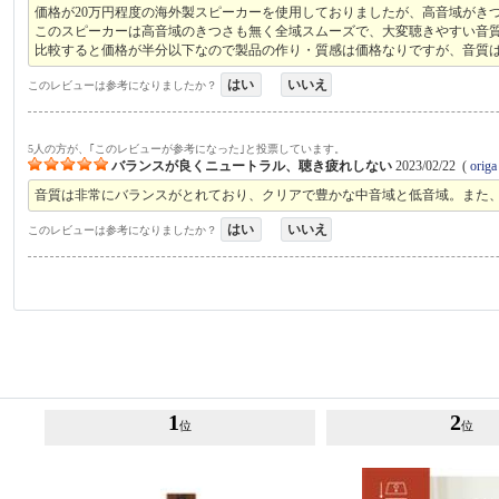
価格が20万円程度の海外製スピーカーを使用しておりましたが、高音域がき
このスピーカーは高音域のきつさも無く全域スムーズで、大変聴きやすい音
比較すると価格が半分以下なので製品の作り・質感は価格なりですが、音質
はい
いいえ
このレビューは参考になりましたか？
5人の方が、｢このレビューが参考になった｣と投票しています。
バランスが良くニュートラル、聴き疲れしない
2023/02/22
(
origa
音質は非常にバランスがとれており、クリアで豊かな中音域と低音域。また
はい
いいえ
このレビューは参考になりましたか？
1
2
位
位