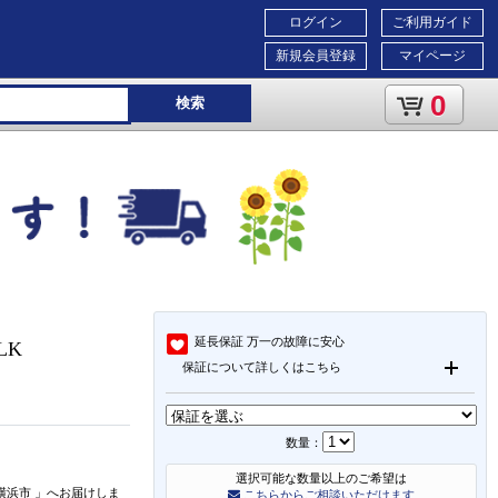
ログイン
ご利用ガイド
新規会員登録
マイページ
0
検索
延長保証
万一の故障に安心
LK
保証について詳しくはこちら
数量：
選択可能な数量以上のご希望は
横浜市
」
へお届けしま
こちらからご相談いただけます