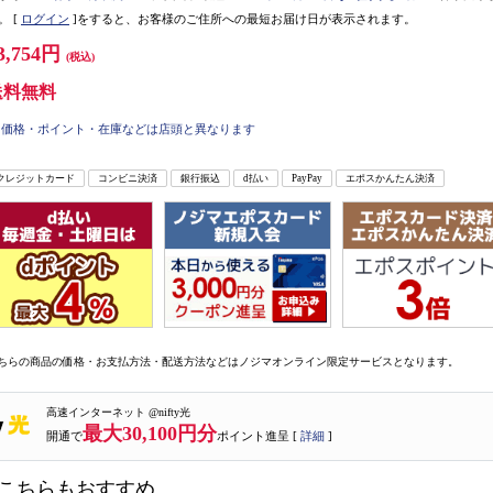
。
[
ログイン
]をすると、お客様のご住所への最短お届け日が表示されます。
3,754円
(税込)
送料無料
価格・ポイント・在庫などは店頭と異なります
クレジットカード
コンビニ決済
銀行振込
d払い
PayPay
エポスかんたん決済
ちらの商品の価格・お支払方法・配送方法などはノジマオンライン限定サービスとなります。
高速インターネット @nifty光
最大30,100円分
開通で
ポイント進呈 [
詳細
]
こちらもおすすめ