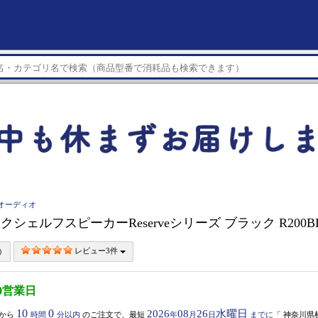
ークオーディオ
ックシェルフスピーカーReserveシリーズ ブラック R200B
レビュー3件
0営業日
10
0
2026
08
26
水曜日
から
時間
分以内
のご注文で、最短
年
月
日
までに
「
神奈川県