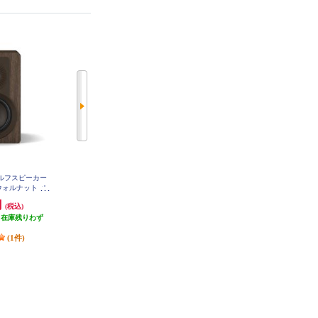
ェルフスピーカー
SONOS WiFiスピーカー Sonos Era
SONOS WiFiスピーカー Sonos Era
300 (White) E30G1JP1
・ウォルナット ペ
100 (White) Bluetooth対応 /Wi-Fi対
IDDW
応 E10G1JP1
円
30,110円
56,232円
(税込)
(税込)
(税込)
（在庫残りわず
1,505円分ポイント還元
発送目安:
3営業日
）
発送目安:
3営業日
(1件)