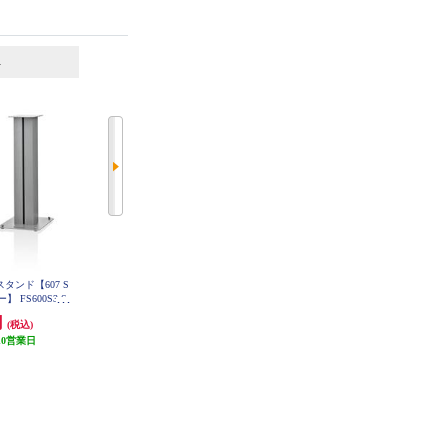
6
7
位
位
位
タンド【607 S
POLK サブウーファー【ハイパフ
DENON ブックシェルフスピーカ
ー】 FS600S3-S
ォーマンス/50W/30cmバイラミネ
ー 2ウェイシステム ブラック S
CN10-BKEM
ートコンポジットウーファー/ブラ
円
37,890円
14,102円
(税込)
(税込)
(税込)
ックアッシュ】 MXT12
10営業日
発送目安:
10営業日
発送目安:
未定（入荷次第お届
(1件)
け）