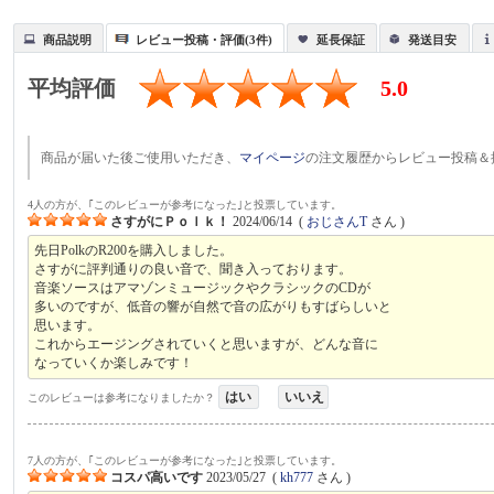
商品説明
レビュー投稿・評価(3件)
延長保証
発送目安
平均評価
5.0
商品が届いた後ご使用いただき、
マイページ
の注文履歴からレビュー投稿＆
4人の方が、｢このレビューが参考になった｣と投票しています。
さすがにＰｏｌｋ！
2024/06/14
(
おじさんT
さん )
先日PolkのR200を購入しました。
さすがに評判通りの良い音で、聞き入っております。
音楽ソースはアマゾンミュージックやクラシックのCDが
多いのですが、低音の響が自然で音の広がりもすばらしいと
思います。
これからエージングされていくと思いますが、どんな音に
なっていくか楽しみです！
はい
いいえ
このレビューは参考になりましたか？
7人の方が、｢このレビューが参考になった｣と投票しています。
コスパ高いです
2023/05/27
(
kh777
さん )