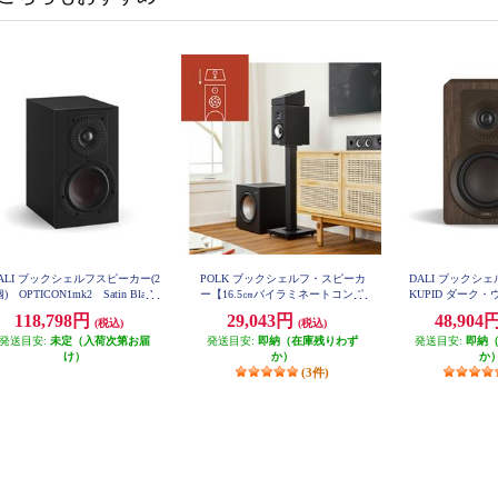
ALI ブックシェルフスピーカー(2
POLK ブックシェルフ・スピーカ
DALI ブックシ
) OPTICON1mk2 Satin Black
ー【16.5㎝バイラミネートコンポ
KUPID ダーク
色 OPTICON1mk2-SB
ジットウーファー/リアバスレフ
ア KUP
118,798円
29,043円
48,904
(税込)
(税込)
型/ブラックアッシュ】 MXT20
発送目安:
未定（入荷次第お届
発送目安:
即納（在庫残りわず
発送目安:
即納
け）
か）
か
(3件)