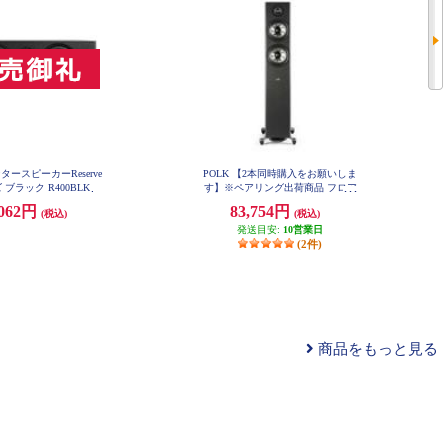
ンタースピーカーReserve
POLK 【2本同時購入をお願いしま
 ブラック R400BLK
す】※ペアリング出荷商品 フロア
スタンディングスピーカーReserve
,062円
83,754円
(税込)
(税込)
シリーズ ブラック R600BLK
発送目安:
10営業日
(2件)
商品をもっと見る