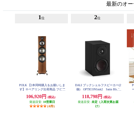
最新のオー
1
2
位
位
POLK 【2本同時購入をお願いしま
DALI ブックシェルフスピーカー(2
す】※ペアリング出荷商品 フロア
個) OPTICON1mk2 Satin Black
スタンディングスピーカーReserve
色 OPTICON1mk2-SB
106,920円
118,798円
(税込)
(税込)
シリーズ ブラウン R700BRN
発送目安:
10営業日
発送目安:
未定（入荷次第お届
(4件)
け）