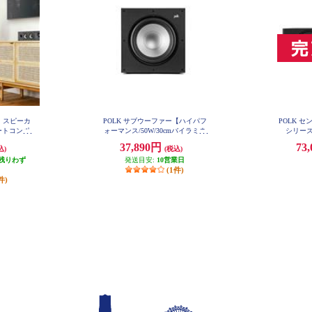
・スピーカ
POLK サブウーファー【ハイパフ
POLK セ
ートコンポ
ォーマンス/50W/30cmバイラミネ
シリーズ
アバスレフ
ートコンポジットウーファー/ブラ
37,890円
73
込)
(税込)
MXT20
ックアッシュ】 MXT12
残りわず
発送目安:
10営業日
(1件)
件)