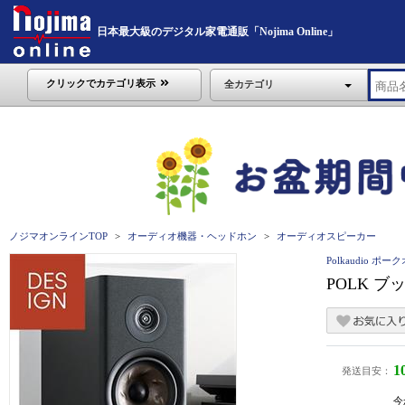
日本最大級のデジタル家電通販「Nojima Online」
クリックでカテゴリ表示
全カテゴリ
ノジマオンラインTOP
オーディオ機器・ヘッドホン
オーディオスピーカー
Polkaudio ポ
POLK ブ
1
発送目安：
今