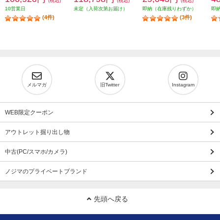
(税込)
(税込)
(税込)
10営業日
未定（入荷次第お届け）
即納（在庫残りわずか）
即
(4件)
(3件)
メルマガ
旧Twitter
Instagram
WEB限定クーポン
アウトレット掘り出し物
中古(PC/スマホ/カメラ)
ノジマのプライベートブランド
先頭へ戻る