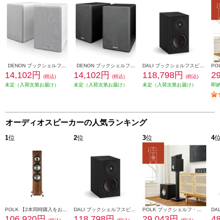
DENON ブックシェルフスピーカー 2ウェイシステム ホワイト SCN10-WTEM
DENON ブックシェルフスピーカー 2ウェイシステム ブラック SCN10-BKEM
DALI ブックシェルフスピーカー(2個) OPTICON1mk2 Satin Black色 OPTICON1mk2-SB
14,102円
14,102円
118,798円
2
(税込)
(税込)
(税込)
未定（入荷次第お届け）
未定（入荷次第お届け）
未定（入荷次第お届け）
即
オーディオスピーカーの人気ランキング
1
位
2
位
3
位
4
POLK 【2本同時購入をお願いします】※ペアリング出荷商品 フロアスタンディングスピーカーReserveシリーズ ブラウン R700BRN
DALI ブックシェルフスピーカー(2個) OPTICON1mk2 Satin Black色 OPTICON1mk2-SB
POLK ブックシェルフ・スピーカー【16.5㎝バイラミネートコンポジットウーファー/リアバスレフ型/ブラックアッシュ】 MXT20
106,920円
118,798円
29,043円
4