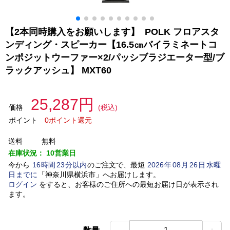
【2本同時購入をお願いします】 POLK フロアスタ
ンディング・スピーカー【16.5㎝バイラミネートコ
ンポジットウーファー×2/パッシブラジエーター型/ブ
ラックアッシュ】 MXT60
25,287円
価格
(税込)
ポイント
0ポイント還元
送料
無料
在庫状況：
10営業日
今から
16
時間
23
分以内
のご注文で、最短
2026
年
08
月
26
日
水曜
日
までに
「
神奈川県横浜市
」
へお届けします。
ログイン
をすると、お客様のご住所への最短お届け日が表示され
ます。