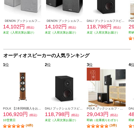
DENON ブックシェルフスピーカー 2ウェイシステム ホワイト SCN10-WTEM
DENON ブックシェルフスピーカー 2ウェイシステム ブラック SCN10-BKEM
DALI ブックシェルフスピーカー(2個) OPTICON1mk2 Satin Black色 OPTICON1mk2-SB
14,102円
14,102円
118,798円
2
(税込)
(税込)
(税込)
未定（入荷次第お届け）
未定（入荷次第お届け）
未定（入荷次第お届け）
即
オーディオスピーカーの人気ランキング
1
位
2
位
3
位
4
POLK 【2本同時購入をお願いします】※ペアリング出荷商品 フロアスタンディングスピーカーReserveシリーズ ブラウン R700BRN
DALI ブックシェルフスピーカー(2個) OPTICON1mk2 Satin Black色 OPTICON1mk2-SB
POLK ブックシェルフ・スピーカー【16.5㎝バイラミネートコンポジットウーファー/リアバスレフ型/ブラックアッシュ】 MXT20
106,920円
118,798円
29,043円
4
(税込)
(税込)
(税込)
10営業日
未定（入荷次第お届け）
即納（在庫残りわずか）
即
(4件)
(3件)