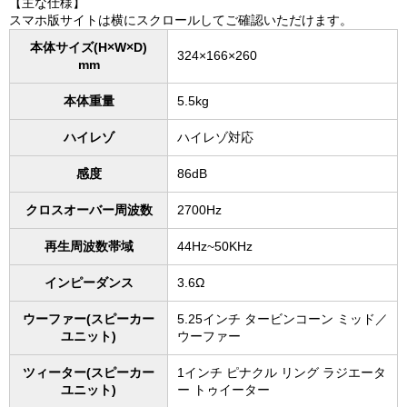
【主な仕様】
スマホ版サイトは横にスクロールしてご確認いただけます。
本体サイズ(H×W×D)
324×166×260
mm
本体重量
5.5kg
ハイレゾ
ハイレゾ対応
感度
86dB
クロスオーバー周波数
2700Hz
再生周波数帯域
44Hz~50KHz
インピーダンス
3.6Ω
ウーファー(スピーカー
5.25インチ タービンコーン ミッド／
ユニット)
ウーファー
ツィーター(スピーカー
1インチ ピナクル リング ラジエータ
ユニット)
ー トゥイーター