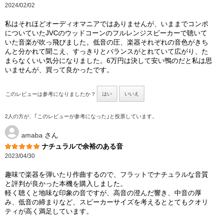
2024/02/02
私はそれほどオーディオマニアではありませんが、いままでコンポ
についていたJVCのウッドコーンのフルレンジスピーカーで聴いて
いた音楽が吹っ飛びました。低音の圧、楽器それぞれの音色がきち
んと分かれて聞こえ、すっきりとバランスがとれていて広がり、た
まらなくいい気分になりました。6万円は決して安い鴨のだと私は思
いませんが、買って良かったです。
このレビューは参考になりましたか？
はい
いいえ
2人の方が、｢このレビューが参考になった｣と投票しています。
amaba
さん
ナチュラルで余裕のある音
2023/04/30
趣味で楽器を弾いたり作曲するので、フラットでナチュラルな音質
と評判が良かった本機を購入しました。
軽く聴くと地味な印象の音ですが、高音の澄んだ響き、中音の厚
み、低音の締まりなど、スピーカーサイズを考えるととてもクオリ
ティが高く満足しています。