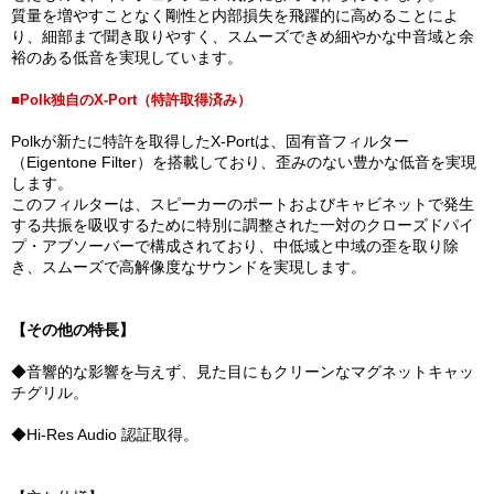
質量を増やすことなく剛性と内部損失を飛躍的に高めることによ
り、細部まで聞き取りやすく、スムーズできめ細やかな中音域と余
裕のある低音を実現しています。
■Polk独自のX-Port（特許取得済み）
Polkが新たに特許を取得したX-Portは、固有音フィルター
（Eigentone Filter）を搭載しており、歪みのない豊かな低音を実現
します。
このフィルターは、スピーカーのポートおよびキャビネットで発生
する共振を吸収するために特別に調整された一対のクローズドパイ
プ・アブソーバーで構成されており、中低域と中域の歪を取り除
き、スムーズで高解像度なサウンドを実現します。
【その他の特長】
◆音響的な影響を与えず、見た目にもクリーンなマグネットキャッ
チグリル。
◆Hi-Res Audio 認証取得。