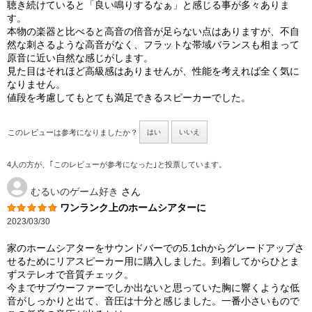
聴き続けていると「良い鳴りするなぁ」と感じる事が多々ありま
す。
本物の楽器と比べると高音の倍音が足らない点はありますが、不自
然な刺さるような高音がなく、フラットな帯域バランスも相まって
原音に近い自然な感じがします。
見た目はそれほど高級感はありませんが、性能を考えれば全く気に
なりません。
値段を考慮してもとても満足できるスピーカーでした。
このレビューは参考になりましたか？
はい
いいえ
4人の方が、｢このレビューが参考になった｣と投票しています。
むるいのゲーム好き
さん
ワンランク上のホームシアターに
2023/03/30
家のホームシアターをサウンドバーでの5.1chからグレードアップさ
せるためにリアスピーカー用に購入しました。到着してからひとま
ずステレオで音質チェック。
今までサブウーファーでしか出ないと思っていた胸に響くような低
音がしっかりと出て、音圧は十分と感じました。一番小さいもので