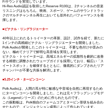
Fiサウンドを実現しています。
Hi-Res Audio認証を取得したReserve R100は、2チャンネルの音楽
リスニングはもちろん、映画、スポーツ、ゲームのサウンドトラッ
クのマルチチャンネル再生においても並外れたパフォーマンスを発
揮します。
■ピナクル・リングラジエーター
40年以上にわたるトゥイーターの革新、設計、試作を経て、新たに
1インチの高精細ピナクル・リングラジエーターを開発しました。
Polk Audioが開発したこのトゥイーターは、不要な色付けや歪みの
ない、極めてクリアで鮮明な高音域を実現します。
ピナクル・トゥイーターは、高域エネルギーの拡散性を劇的に改善
する精密に調整されたウェーブガイドを採用しており、幅広い「ス
イートスポット」を確保するとともに、徹底的にダンプされたリア
チャンバーが不要な共振を解消します。
■5.25インチ・タービンコーン
Polk Audioは、人間の耳が特に敏感な中音域を自然に再現するため
にタービンコーンを開発しました。これは元々フラッグシップモデ
ル（Legendシリーズ）のために作られたものです。
この振動板は、Polk独自のフォームコアとタービン形状を組み合わ
せたもので、インジェクション成形によって作られています。