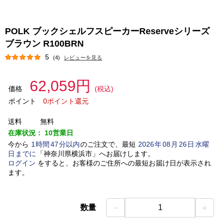
POLK ブックシェルフスピーカーReserveシリーズ
ブラウン R100BRN
5
(4)
レビューを見る
62,059円
価格
(税込)
ポイント
0ポイント還元
送料
無料
在庫状況：
10営業日
今から
1
時間
47
分以内
のご注文で、最短
2026
年
08
月
26
日
水曜
日
までに
「
神奈川県横浜市
」
へお届けします。
ログイン
をすると、お客様のご住所への最短お届け日が表示され
ます。
－
＋
数量
1