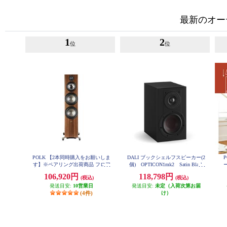
最新のオー
1
2
位
位
POLK 【2本同時購入をお願いしま
DALI ブックシェルフスピーカー(2
す】※ペアリング出荷商品 フロア
個) OPTICON1mk2 Satin Black
スタンディングスピーカーReserve
色 OPTICON1mk2-SB
106,920円
118,798円
(税込)
(税込)
シリーズ ブラウン R700BRN
発送目安:
10営業日
発送目安:
未定（入荷次第お届
(4件)
け）