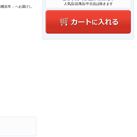
人気品/品薄品/中古品は除きます
県横浜市
」
へお届けし