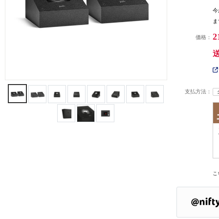
今
ま
2
価格：
支払方法：
こ