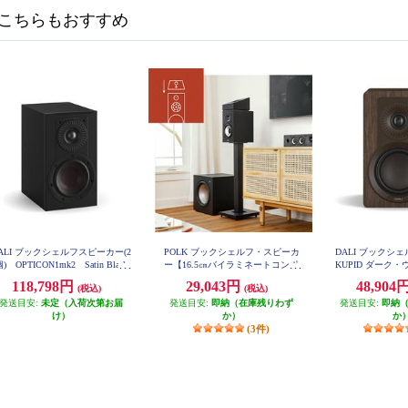
こちらもおすすめ
ALI ブックシェルフスピーカー(2
POLK ブックシェルフ・スピーカ
DALI ブックシ
) OPTICON1mk2 Satin Black
ー【16.5㎝バイラミネートコンポ
KUPID ダーク
色 OPTICON1mk2-SB
ジットウーファー/リアバスレフ
ア KUP
118,798円
29,043円
48,904
(税込)
(税込)
型/ブラックアッシュ】 MXT20
発送目安:
未定（入荷次第お届
発送目安:
即納（在庫残りわず
発送目安:
即納
け）
か）
か
(3件)