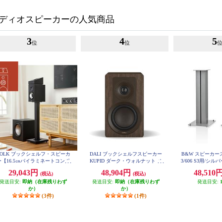
ディオスピーカーの人気商品
3
4
5
位
位
POLK ブックシェルフ・スピーカ
DALI ブックシェルフスピーカー
B&W スピーカース
ー【16.5㎝バイラミネートコンポ
KUPID ダーク・ウォルナット ペ
3/606 S3用/シルバ
ジットウーファー/リアバスレフ
ア KUPIDDW
29,043円
48,904円
48,510
(税込)
(税込)
型/ブラックアッシュ】 MXT20
発送目安:
即納（在庫残りわず
発送目安:
即納（在庫残りわず
発送目安:
か）
か）
(3件)
(1件)