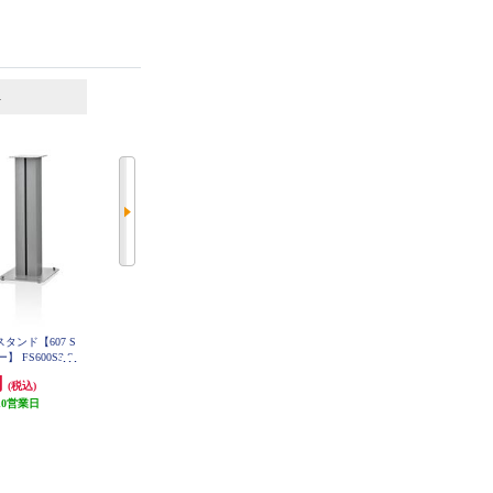
6
7
位
位
位
タンド【607 S
POLK サブウーファー【ハイパフ
DENON ブックシェルフスピーカ
ー】 FS600S3-S
ォーマンス/50W/30cmバイラミネ
ー 2ウェイシステム ブラック S
CN10-BKEM
ートコンポジットウーファー/ブラ
円
37,890円
14,102円
(税込)
(税込)
(税込)
ックアッシュ】 MXT12
10営業日
発送目安:
10営業日
発送目安:
未定（入荷次第お届
(1件)
け）