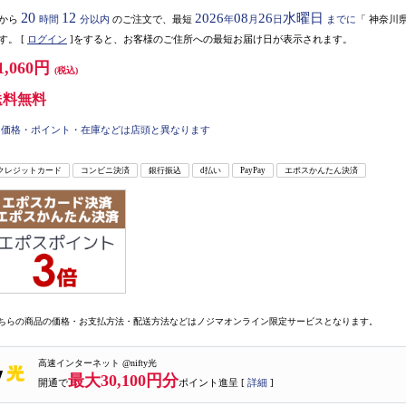
20
12
2026
08
26
水曜日
から
時間
分以内
のご注文で、最短
年
月
日
までに
「
神奈川
す。
[
ログイン
]をすると、お客様のご住所への最短お届け日が表示されます。
1,060円
(税込)
送料無料
価格・ポイント・在庫などは店頭と異なります
クレジットカード
コンビニ決済
銀行振込
d払い
PayPay
エポスかんたん決済
ちらの商品の価格・お支払方法・配送方法などはノジマオンライン限定サービスとなります。
高速インターネット @nifty光
最大30,100円分
開通で
ポイント進呈 [
詳細
]