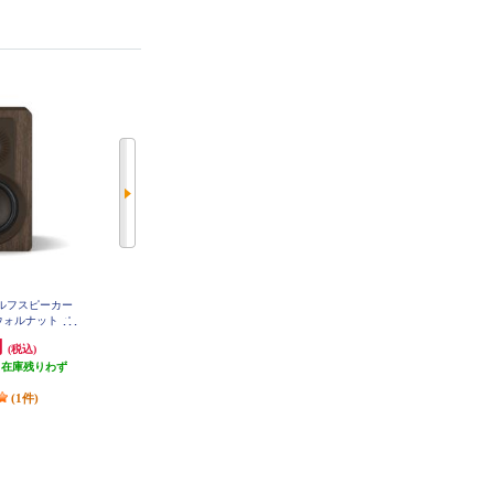
ェルフスピーカー
DALI コンパクト・ブックシェル
SONOS WiFiスピーカー Sonos Era
・ウォルナット ペ
フスピーカー (ペア) ナチュラル・
100 (White) Bluetooth対応 /Wi-Fi対
IDDW
オーク SONIK3-NO
応 E10G1JP1
円
94,617円
31,160円
(税込)
(税込)
(税込)
（在庫残りわず
発送目安:
即納（在庫残りわず
1,558円分ポイント還元
）
か）
発送目安:
3営業日
(1件)