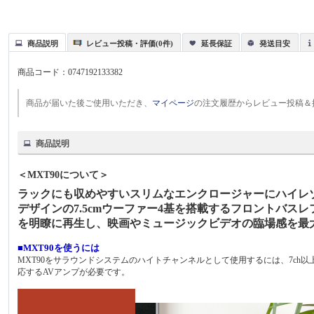
商品説明
レビュー投稿・評価(0件)
延長保証
発送目安
商品コード：
0747192133382
商品が届いた後ご使用いただき、
マイページ
の注文履歴からレビュー投稿＆
商品説明
＜MXT90について＞
ラックにも収めやすいスリムなエンクロージャーにハイレゾ
デザインの7.5cmウーファー4基を搭載するフロントバ
を明瞭に再生し、映画やミュージックビデオの臨場感を最
■MXT90を使うには
MXT90をサラウンドシステムのハイトチャンネルとして使用するには、7ch以上のパ
応するAVアンプが必要です。