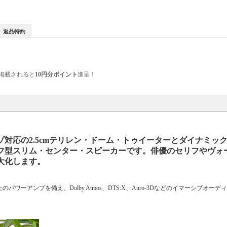
返品特約
掲載されると
10円分ポイント
進呈！
対応の2.5cmテリレン・ドーム・トゥイーターとダイナミッ
スレフ型スリム・センター・スピーカーです。俳優のセリフやヴォ
大化します。
ワーアンプを備え、Dolby Atmos、DTS:X、Auro-3Dなどのイマーシブオー