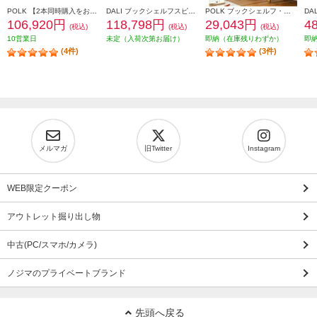
POLK 【2本同時購入をお願いします】※ペアリング出荷商品 フロアスタンディングスピーカーReserveシリーズ ブラウン R700BRN
DALI ブックシェルフスピーカー(2個) OPTICON1mk2 Satin Black色 OPTICON1mk2-SB
POLK ブックシェルフ・スピーカー【16.5㎝バイラミネートコンポジットウーファー/リアバスレフ型/ブラックアッシュ】 MXT20
106,920円
118,798円
29,043円
4
(税込)
(税込)
(税込)
10営業日
未定（入荷次第お届け）
即納（在庫残りわずか）
即
(4件)
(3件)
メルマガ
旧Twitter
Instagram
WEB限定クーポン
アウトレット掘り出し物
中古(PC/スマホ/カメラ)
ノジマのプライベートブランド
先頭へ戻る