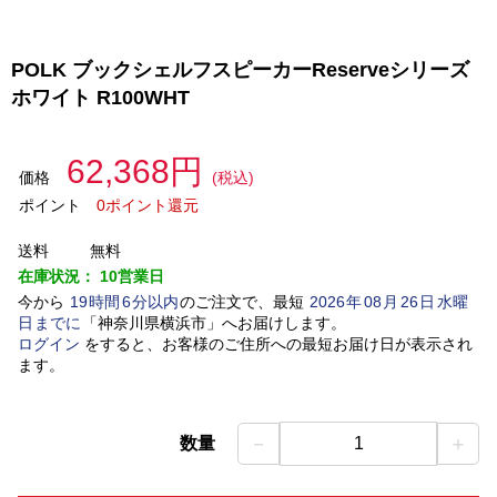
POLK ブックシェルフスピーカーReserveシリーズ
ホワイト R100WHT
62,368円
価格
(税込)
ポイント
0ポイント還元
送料
無料
在庫状況：
10営業日
今から
19
時間
6
分以内
のご注文で、最短
2026
年
08
月
26
日
水曜
日
までに
「
神奈川県横浜市
」
へお届けします。
ログイン
をすると、お客様のご住所への最短お届け日が表示され
ます。
－
＋
数量
1