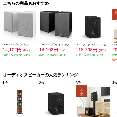
こちらの商品もおすすめ
DENON ブックシェルフスピーカー 2ウェイシステム ホワイト SCN10-WTEM
DENON ブックシェルフスピーカー 2ウェイシステム ブラック SCN10-BKEM
DALI ブックシェルフスピーカー(2個) OPTICON1mk2 Satin Black色 OPTICON1mk2-SB
14,102円
14,102円
118,798円
2
(税込)
(税込)
(税込)
未定（入荷次第お届け）
未定（入荷次第お届け）
未定（入荷次第お届け）
即
オーディオスピーカーの人気ランキング
1
位
2
位
3
位
4