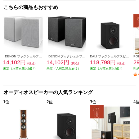
こちらの商品もおすすめ
DENON ブックシェルフスピーカー 2ウェイシステム ホワイト SCN10-WTEM
DENON ブックシェルフスピーカー 2ウェイシステム ブラック SCN10-BKEM
DALI ブックシェルフスピーカー(2個) OPTICON1mk2 Satin Black色 OPTICON1mk2-SB
14,102円
14,102円
118,798円
2
(税込)
(税込)
(税込)
未定（入荷次第お届け）
未定（入荷次第お届け）
未定（入荷次第お届け）
即
オーディオスピーカーの人気ランキング
1
位
2
位
3
位
4