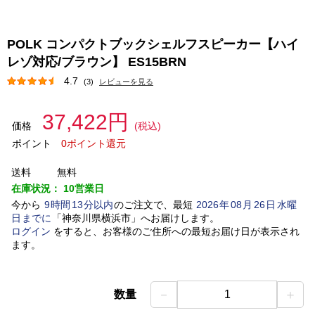
POLK コンパクトブックシェルフスピーカー【ハイ
レゾ対応/ブラウン】 ES15BRN
4.7
(3)
レビューを見る
37,422円
価格
(税込)
ポイント
0ポイント還元
送料
無料
在庫状況：
10営業日
今から
9
時間
13
分以内
のご注文で、最短
2026
年
08
月
26
日
水曜
日
までに
「
神奈川県横浜市
」
へお届けします。
ログイン
をすると、お客様のご住所への最短お届け日が表示され
ます。
－
＋
数量
1