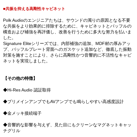
■共振を抑える高剛性キャビネット
Polk Audioのエンジニアたちは、サウンドの濁りの原因となる不要
な共振をより効果的に排除するために、キャビネットとバッフルの
構造および補強を再評価し、改善を行うために多大な努力を払いま
した。
Signature Eliteシリーズでは、内部補強の追加、MDF材の厚みアッ
プ、バッフルプレート背面へのガスケット追加など、徹底した振動
対策を施すことにより、さらに高剛性かつ音響的に不活性なキャビ
ネットを実現しました。
【その他の特徴】
◆Hi-Res Audio 認証取得
◆プリメインアンプでもAVアンプでも鳴らしやすい高感度設計
◆金メッキ接続端子
◆音響的な影響を与えず、見た目にもクリーンなマグネットキャッ
チグリル