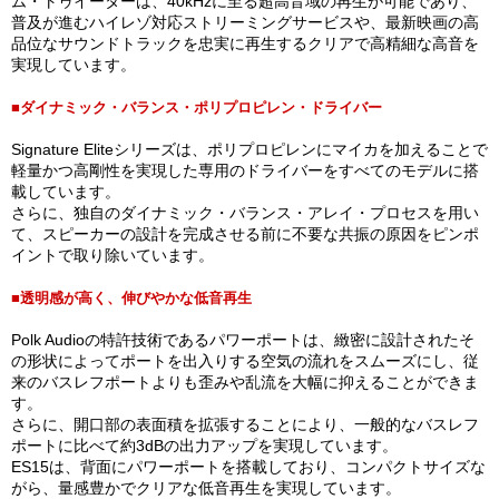
ム・トゥイーターは、40kHzに至る超高音域の再生が可能であり、
普及が進むハイレゾ対応ストリーミングサービスや、最新映画の高
品位なサウンドトラックを忠実に再生するクリアで高精細な高音を
実現しています。
■ダイナミック・バランス・ポリプロピレン・ドライバー
Signature Eliteシリーズは、ポリプロピレンにマイカを加えることで
軽量かつ高剛性を実現した専用のドライバーをすべてのモデルに搭
載しています。
さらに、独自のダイナミック・バランス・アレイ・プロセスを用い
て、スピーカーの設計を完成させる前に不要な共振の原因をピンポ
イントで取り除いています。
■透明感が高く、伸びやかな低音再生
Polk Audioの特許技術であるパワーポートは、緻密に設計されたそ
の形状によってポートを出入りする空気の流れをスムーズにし、従
来のバスレフポートよりも歪みや乱流を大幅に抑えることができま
す。
さらに、開口部の表面積を拡張することにより、一般的なバスレフ
ポートに比べて約3dBの出力アップを実現しています。
ES15は、背面にパワーポートを搭載しており、コンパクトサイズな
がら、量感豊かでクリアな低音再生を実現しています。