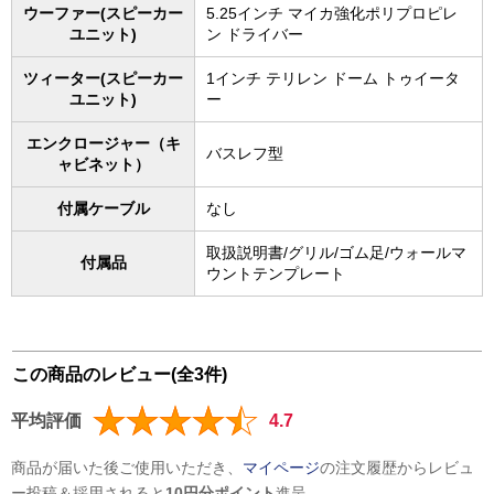
ウーファー(スピーカー
5.25インチ マイカ強化ポリプロピレ
ユニット)
ン ドライバー
ツィーター(スピーカー
1インチ テリレン ドーム トゥイータ
ユニット)
ー
エンクロージャー（キ
バスレフ型
ャビネット）
付属ケーブル
なし
取扱説明書/グリル/ゴム足/ウォールマ
付属品
ウントテンプレート
この商品のレビュー(全3件)
平均評価
4.7
商品が届いた後ご使用いただき、
マイページ
の注文履歴からレビュ
ー投稿＆採用されると
10円分ポイント
進呈