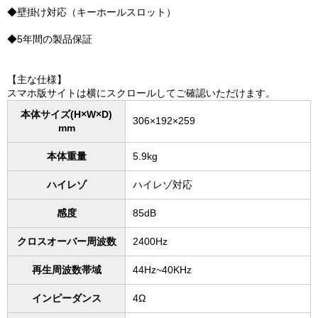
◆壁掛け対応（キーホールスロット）
◆5年間の製品保証
【主な仕様】
スマホ版サイトは横にスクロールしてご確認いただけます。
本体サイズ(H×W×D)
306×192×259
mm
本体重量
5.9kg
ハイレゾ
ハイレゾ対応
感度
85dB
クロスオーバー周波数
2400Hz
再生周波数帯域
44Hz~40KHz
インピーダンス
4Ω