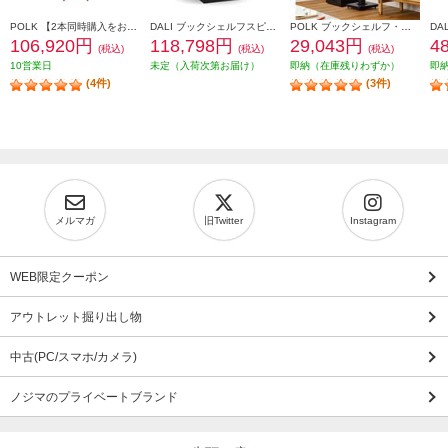
POLK 【2本同時購入をお願いします】※ペアリング出荷商品 フロアスタンディングスピーカーReserveシリーズ ブラウン R700BRN
DALI ブックシェルフスピーカー(2個) OPTICON1mk2 Satin Black色 OPTICON1mk2-SB
POLK ブックシェルフ・スピーカー【16.5㎝バイラミネートコンポジットウーファー/リアバスレフ型/ブラックアッシュ】 MXT20
106,920円
118,798円
29,043円
4
(税込)
(税込)
(税込)
10営業日
未定（入荷次第お届け）
即納（在庫残りわずか）
即
(4件)
(3件)
メルマガ
旧Twitter
Instagram
WEB限定クーポン
アウトレット掘り出し物
中古(PC/スマホ/カメラ)
ノジマのプライベートブランド