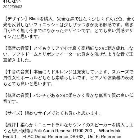
れしない
2022/09/03
【デザイン】Blackを購入、完全な黒ではなく少しくすんだ色、全く
光を反射しないフィニッシュは少しザラつきがある触感です。継ぎ
目が全く無く今までになかったデザインです。とても良い質感デザ
インだと思います。
【高音の音質】とてもクリアで心地良く高精細なのに聴き疲れしな
い。ソフトドームとリボンツイーターの良さを混ぜたような音で正
直驚きました。
【中音の音質】本当にミドルレンジは充実しています、スムーズで
男性女性ボーカルどちらも素晴らしいです、ピアノや弦楽器の表現
もとても良いと思います。
【低音の音質】パンチがあるのに柔らかく豊かな低音で質の良い低
音です。
【サイズ】絶妙なサイズでとても良いと思います。
【総評】柔らかくニュートラルなサウンドのスピーカーを購入しよ
うと思い候補はPolk Audio Reserve R100,200 、 Wharfedale
Evo4.1 、ELAC Debut Reference DBR62、Uni-Fi Reference