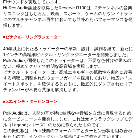
Fiサウンドを実現しています。
Hi-Res Audio認証を取得したReserve R100は、2チャンネルの音楽
リスニングはもちろん、映画、スポーツ、ゲームのサウンドトラッ
クのマルチチャンネル再生においても並外れたパフォーマンスを発
揮します。
■ピナクル・リングラジエーター
40年以上にわたるトゥイーターの革新、設計、試作を経て、新たに
1インチの高精細ピナクル・リングラジエーターを開発しました。
Polk Audioが開発したこのトゥイーターは、不要な色付けや歪みの
ない、極めてクリアで鮮明な高音域を実現します。
ピナクル・トゥイーターは、高域エネルギーの拡散性を劇的に改善
する精密に調整されたウェーブガイドを採用しており、幅広い「ス
イートスポット」を確保するとともに、徹底的にダンプされたリア
チャンバーが不要な共振を解消します。
■5.25インチ・タービンコーン
Polk Audioは、人間の耳が特に敏感な中音域を自然に再現するため
にタービンコーンを開発しました。これは元々フラッグシップモデ
ル（Legendシリーズ）のために作られたものです。
この振動板は、Polk独自のフォームコアとタービン形状を組み合わ
せたもので、インジェクション成形によって作られています。