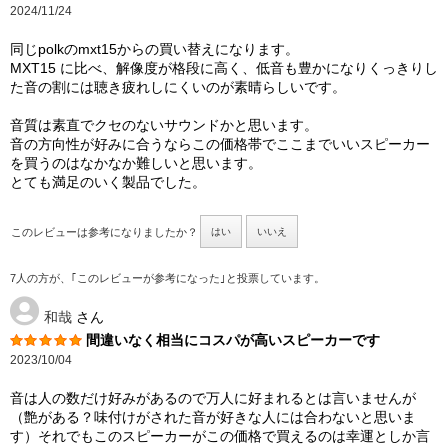
2024/11/24
同じpolkのmxt15からの買い替えになります。
MXT15 に比べ、解像度が格段に高く、低音も豊かになりくっきりし
た音の割には聴き疲れしにくいのが素晴らしいです。
音質は素直でクセのないサウンドかと思います。
音の方向性が好みに合うならこの価格帯でここまでいいスピーカー
を買うのはなかなか難しいと思います。
とても満足のいく製品でした。
このレビューは参考になりましたか？
はい
いいえ
7人の方が、｢このレビューが参考になった｣と投票しています。
和哉
さん
間違いなく相当にコスパが高いスピーカーです
2023/10/04
音は人の数だけ好みがあるので万人に好まれるとは言いませんが
（艶がある？味付けがされた音が好きな人には合わないと思いま
す）それでもこのスピーカーがこの価格で買えるのは幸運としか言