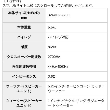
【主な仕様】
スマホ版サイトは横にスクロールしてご確認いただけます。
本体サイズ(H×W×D)
324×166×260
mm
本体重量
5.5kg
ハイレゾ
ハイレゾ対応
感度
86dB
クロスオーバー周波数
2700Hz
再生周波数帯域
44Hz~50KHz
インピーダンス
3.6Ω
ウーファー(スピーカー
5.25インチ タービンコーン ミッド／
ユニット)
ウーファー
ツィーター(スピーカー
1インチ ピナクル リング ラジエータ
ユニット)
ー トゥイーター