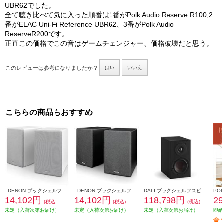
UBR62でした。
全て聴き比べて気に入った順番は1番がPolk Audio Reserve R100,2
番がELAC Uni-Fi Reference UBR62、3番がPolk Audio
ReserveR200です。
正直この価格でこの音はゲームチェンジャー、価格破壊だと思う。
このレビューは参考になりましたか？
はい
いいえ
こちらの商品もおすすめ
DENON ブックシェルフスピーカー 2ウェイシステム ホワイト SCN10-WTEM
DENON ブックシェルフスピーカー 2ウェイシステム ブラック SCN10-BKEM
DALI ブックシェルフスピーカー(2個) OPTICON1mk2 Satin Black色 OPTICON1mk2-SB
14,102円
14,102円
118,798円
2
(税込)
(税込)
(税込)
未定（入荷次第お届け）
未定（入荷次第お届け）
未定（入荷次第お届け）
即