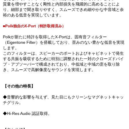
質量を増やすことなく剛性と内部損失を飛躍的に高めることによ
り、細部まで聞き取りやすく、スムーズできめ細やかな中音域と余
裕のある低音を実現しています。
■Polk独自のX-Port（特許取得済み）
Polkが新たに特許を取得したX-Portは、固有音フィルター
（Eigentone Filter）を搭載しており、歪みのない豊かな低音を実現
します。
このフィルターは、スピーカーのポートおよびキャビネットで発生
する共振を吸収するために特別に調整された一対のクローズドパイ
プ・アブソーバーで構成されており、中低域と中域の歪を取り除
き、スムーズで高解像度なサウンドを実現します。
【その他の特長】
◆音響的な影響を与えず、見た目にもクリーンなマグネットキャッ
チグリル。
◆Hi-Res Audio 認証取得。