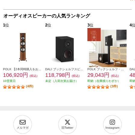
オーディオスピーカーの人気ランキング
1
位
2
位
3
位
4
POLK 【2本同時購入をお願いします】※ペアリング出荷商品 フロアスタンディングスピーカーReserveシリーズ ブラウン R700BRN
DALI ブックシェルフスピーカー(2個) OPTICON1mk2 Satin Black色 OPTICON1mk2-SB
POLK ブックシェルフ・スピーカー【16.5㎝バイラミネートコンポジットウーファー/リアバスレフ型/ブラックアッシュ】 MXT20
106,920円
118,798円
29,043円
4
(税込)
(税込)
(税込)
10営業日
未定（入荷次第お届け）
即納（在庫残りわずか）
即
(4件)
(3件)
メルマガ
旧Twitter
Instagram