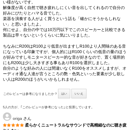
い様がないです。
解像度が高く自然で聴き疲れしにくい音を出してくれるので自分の
好みにぴたりとハマる音でした。
楽器を演奏する人がよく買うという話も「確かにそうかもしれな
い」と思いましたよ。
何にせよ、自分の中では10万円以下でこのスピーカーと比較できる
製品は早々ないというくらいに気にいりました。
ちなみにR200はR100より低音が出ますしR100より人間味のある音
になっている印象ですが、個人的にはR100くらいの低音の量のほう
が好みですしモニタースピーカー的な音が好きなので、置く場所的
にもR200は少し大きすぎる事もありR100を選択しました。
自分のような好みの人には間違いなくR100をオススメしますが、オ
ーディオ通な人達が言うところの艶・色気といった要素が少し欲し
い人はR200のほうがいいかもしれません。
このレビューは参考になりましたか？
はい
いいえ
5人の方が、｢このレビューが参考になった｣と投票しています。
origa
さん
柔らかくニュートラルなサウンドで高精細なのに聴き疲