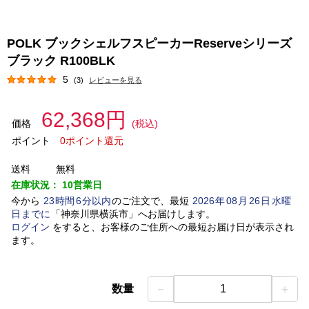
POLK ブックシェルフスピーカーReserveシリーズ
ブラック R100BLK
5
(3)
レビューを見る
62,368円
価格
(税込)
ポイント
0ポイント還元
送料
無料
在庫状況：
10営業日
今から
23
時間
6
分以内
のご注文で、最短
2026
年
08
月
26
日
水曜
日
までに
「
神奈川県横浜市
」
へお届けします。
ログイン
をすると、お客様のご住所への最短お届け日が表示され
ます。
－
＋
数量
1