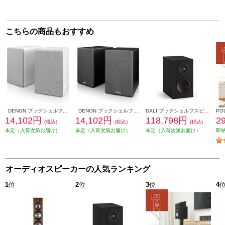
こちらの商品もおすすめ
DENON ブックシェルフスピーカー 2ウェイシステム ホワイト SCN10-WTEM
DENON ブックシェルフスピーカー 2ウェイシステム ブラック SCN10-BKEM
DALI ブックシェルフスピーカー(2個) OPTICON1mk2 Satin Black色 OPTICON1mk2-SB
14,102円
14,102円
118,798円
2
(税込)
(税込)
(税込)
未定（入荷次第お届け）
未定（入荷次第お届け）
未定（入荷次第お届け）
即
オーディオスピーカーの人気ランキング
1
位
2
位
3
位
4