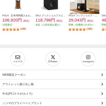
POLK 【2本同時購入をお願いします】※ペアリング出荷商品 フロアスタンディングスピーカーReserveシリーズ ブラウン R700BRN
DALI ブックシェルフスピーカー(2個) OPTICON1mk2 Satin Black色 OPTICON1mk2-SB
POLK ブックシェルフ・スピーカー【16.5㎝バイラミネートコンポジットウーファー/リアバスレフ型/ブラックアッシュ】 MXT20
106,920円
118,798円
29,043円
4
(税込)
(税込)
(税込)
10営業日
未定（入荷次第お届け）
即納（在庫残りわずか）
即
(4件)
(3件)
メルマガ
旧Twitter
Instagram
WEB限定クーポン
アウトレット掘り出し物
中古(PC/スマホ/カメラ)
ノジマのプライベートブランド