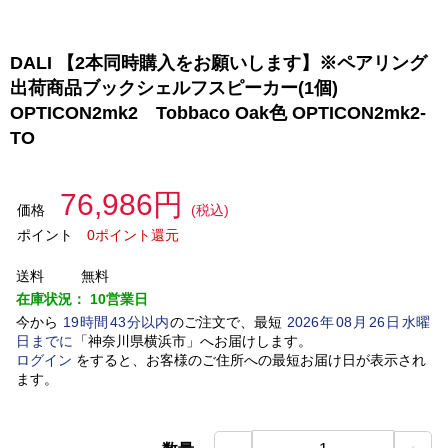
DALI 【2本同時購入をお願いします】※ペアリング
出荷商品ブックシェルフスピーカー(1個)
OPTICON2mk2 Tobbaco Oak色 OPTICON2mk2-
TO
76,986円
価格
(税込)
ポイント
0ポイント還元
送料
無料
在庫状況：
10営業日
今から
19
時間
43
分以内
のご注文で、最短
2026
年
08
月
26
日
水曜
日
までに
「
神奈川県横浜市
」
へお届けします。
ログイン
をすると、お客様のご住所への最短お届け日が表示され
ます。