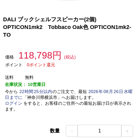
DALI ブックシェルフスピーカー(2個)
OPTICON1mk2 Tobbaco Oak色 OPTICON1mk2-
TO
118,798円
価格
(税込)
ポイント
0ポイント還元
送料
無料
在庫状況：
10営業日
今から
22
時間
25
分以内
のご注文で、最短
2026
年
08
月
26
日
水曜
日
までに
「
神奈川県横浜市
」
へお届けします。
ログイン
をすると、お客様のご住所への最短お届け日が表示され
ます。
－
＋
数量
1