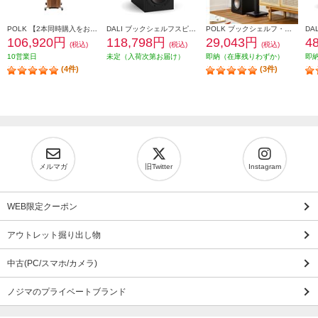
POLK 【2本同時購入をお願いします】※ペアリング出荷商品 フロアスタンディングスピーカーReserveシリーズ ブラウン R700BRN
DALI ブックシェルフスピーカー(2個) OPTICON1mk2 Satin Black色 OPTICON1mk2-SB
POLK ブックシェルフ・スピーカー【16.5㎝バイラミネートコンポジットウーファー/リアバスレフ型/ブラックアッシュ】 MXT20
106,920円
118,798円
29,043円
4
(税込)
(税込)
(税込)
10営業日
未定（入荷次第お届け）
即納（在庫残りわずか）
即
(4件)
(3件)
メルマガ
旧Twitter
Instagram
WEB限定クーポン
アウトレット掘り出し物
中古(PC/スマホ/カメラ)
ノジマのプライベートブランド