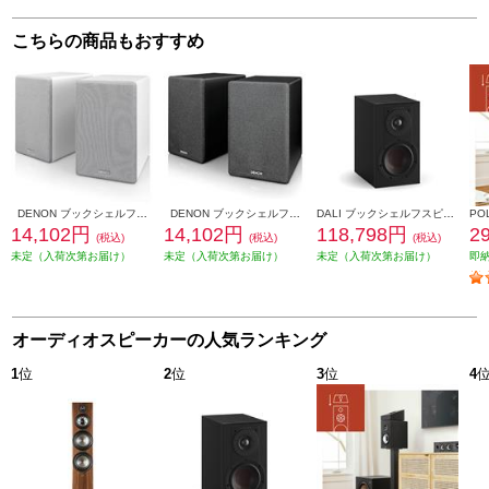
こちらの商品もおすすめ
DENON ブックシェルフスピーカー 2ウェイシステム ホワイト SCN10-WTEM
DENON ブックシェルフスピーカー 2ウェイシステム ブラック SCN10-BKEM
DALI ブックシェルフスピーカー(2個) OPTICON1mk2 Satin Black色 OPTICON1mk2-SB
14,102円
14,102円
118,798円
2
(税込)
(税込)
(税込)
未定（入荷次第お届け）
未定（入荷次第お届け）
未定（入荷次第お届け）
即
オーディオスピーカーの人気ランキング
1
位
2
位
3
位
4