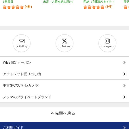
3営業日
未定（入荷次第お届け）
即納（在庫残りわずか）
即
(4件)
(3件)
メルマガ
旧Twitter
Instagram
WEB限定クーポン
アウトレット掘り出し物
中古(PC/スマホ/カメラ)
ノジマのプライベートブランド
先頭へ戻る
ご利用ガイド