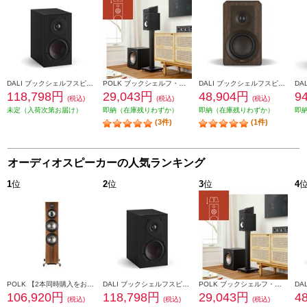
DALI ブックシェルフスピーカー(2個) OPTICON1mk2 Satin Black色 OPTICON1mk2-SB
POLK ブックシェルフ・スピーカー【16.5㎝バイラミネートコンポジットウーファー/リアバスレフ型/ブラックアッシュ】 MXT20
DALI ブックシェルフスピーカー KUPID ダーク・ウォルナット ペア KUPIDDW
118,798円
29,043円
48,904円
9
(税込)
(税込)
(税込)
未定（入荷次第お届け）
即納（在庫残りわずか）
即納（在庫残りわずか）
即
(3件)
(1件)
オーディオスピーカーの人気ランキング
1
位
2
位
3
位
4
POLK 【2本同時購入をお願いします】※ペアリング出荷商品 フロアスタンディングスピーカーReserveシリーズ ブラウン R700BRN
DALI ブックシェルフスピーカー(2個) OPTICON1mk2 Satin Black色 OPTICON1mk2-SB
POLK ブックシェルフ・スピーカー【16.5㎝バイラミネートコンポジットウーファー/リアバスレフ型/ブラックアッシュ】 MXT20
106,920円
118,798円
29,043円
4
(税込)
(税込)
(税込)