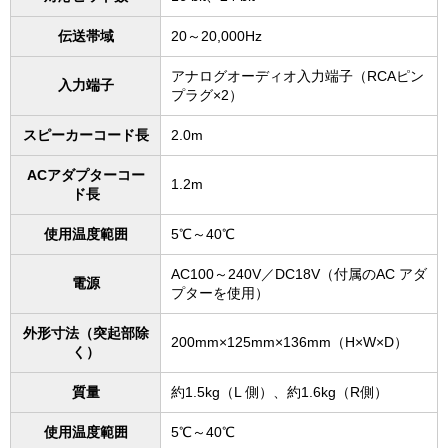
伝送帯域
20～20,000Hz
アナログオーディオ⼊⼒端⼦（RCAピン
⼊⼒端⼦
プラグ×2）
スピーカーコード⻑
2.0m
ACアダプターコー
1.2m
ド⻑
使⽤温度範囲
5℃～40℃
AC100～240V／DC18V（付属のAC アダ
電源
プターを使⽤）
外形⼨法（突起部除
200mm×125mm×136mm（H×W×D）
く）
質量
約1.5kg（L 側）、約1.6kg（R側）
使⽤温度範囲
5℃～40℃