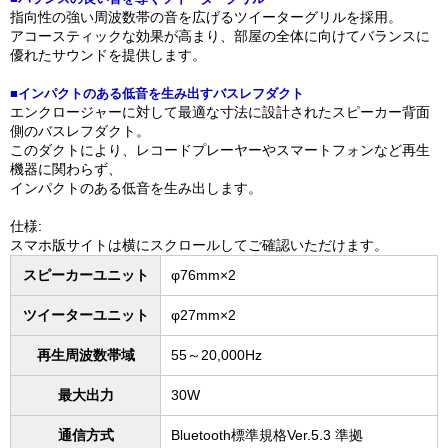
指向性の強い周波数帯の⾳を広げるツイーターグリルを採⽤。
アコースティックな効果が⾼まり、部屋の全体に向けてバランスに
優れたサウンドを提供します。
■インパクトのある低音を生み出すバスレフダクト
エンクロージャーに対して最適な⼨法に設計されたスピーカー背⾯
側のバスレフダクト。
このダクトにより、レコードプレーヤーやスマートフォンなど再⽣
機器に関わらず、
インパクトのある低⾳を⽣み出します。
仕様:
スマホ版サイトは横にスクロールしてご確認いただけます。
スピーカーユニット
φ76mm×2
ツイーターユニット
φ27mm×2
再⽣周波数帯域
55～20,000Hz
最⼤出⼒
30W
通信⽅式
Bluetooth標準規格Ver.5.3 準拠