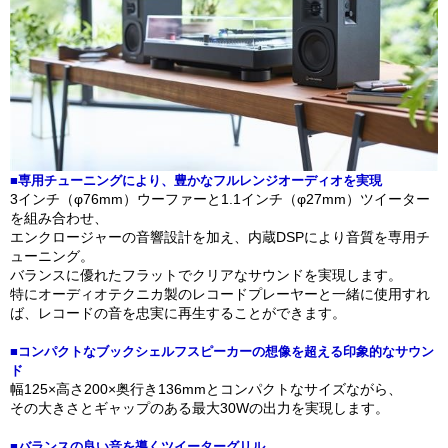
■専⽤チューニングにより、豊かなフルレンジオーディオを実現
3インチ（φ76mm）ウーファーと1.1インチ（φ27mm）ツイーター
を組み合わせ、
エンクロージャーの⾳響設計を加え、内蔵DSPにより⾳質を専⽤チ
ューニング。
バランスに優れたフラットでクリアなサウンドを実現します。
特にオーディオテクニカ製のレコードプレーヤーと⼀緒に使⽤すれ
ば、レコードの⾳を忠実に再⽣することができます。
■コンパクトなブックシェルフスピーカーの想像を超える印象的なサウン
ド
幅125×⾼さ200×奥⾏き136mmとコンパクトなサイズながら、
その⼤きさとギャップのある最⼤30Wの出⼒を実現します。
■バランスの良い音を導くツイーターグリル