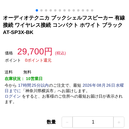
オーディオテクニカ ブックシェルフスピーカー 有線
接続 ワイヤレス接続 コンパクト ホワイト ブラック
AT-SP3X-BK
29,700円
価格
(税込)
ポイント
0ポイント還元
送料
無料
在庫状況：
10営業日
今から
17
時間
25
分以内
のご注文で、最短
2026
年
08
月
26
日
水曜
日
までに
「
神奈川県横浜市
」
へお届けします。
ログイン
をすると、お客様のご住所への最短お届け日が表示され
ます。
－
＋
数量
1