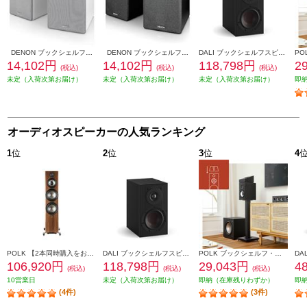
DENON ブックシェルフスピーカー 2ウェイシステム ホワイト SCN10-WTEM
DENON ブックシェルフスピーカー 2ウェイシステム ブラック SCN10-BKEM
DALI ブックシェルフスピーカー(2個) OPTICON1mk2 Satin Black色 OPTICON1mk2-SB
14,102円
14,102円
118,798円
2
(税込)
(税込)
(税込)
未定（入荷次第お届け）
未定（入荷次第お届け）
未定（入荷次第お届け）
即
オーディオスピーカーの人気ランキング
1
位
2
位
3
位
4
POLK 【2本同時購入をお願いします】※ペアリング出荷商品 フロアスタンディングスピーカーReserveシリーズ ブラウン R700BRN
DALI ブックシェルフスピーカー(2個) OPTICON1mk2 Satin Black色 OPTICON1mk2-SB
POLK ブックシェルフ・スピーカー【16.5㎝バイラミネートコンポジットウーファー/リアバスレフ型/ブラックアッシュ】 MXT20
106,920円
118,798円
29,043円
4
(税込)
(税込)
(税込)
10営業日
未定（入荷次第お届け）
即納（在庫残りわずか）
即
(4件)
(3件)