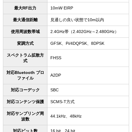
最⼤RF出⼒
10mW EIRP
最⼤通信距離
⾒通しの良い状態で10m以内
使⽤周波数帯域
2.4GHz帯（2.402GHz～2.480GHz）
変調⽅式
GFSK、Pi/4DQPSK、8DPSK
スペクトラム拡散⽅
FHSS
式
対応Bluetooth プロ
A2DP
ファイル
対応コーデック
SBC
対応コンテンツ保護
SCMS-T⽅式
対応サンプリング周
44.1kHz、48kHz
波数
対応ビット数
16 bit、24 bit