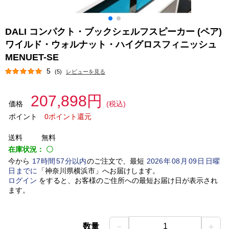
DALI コンパクト・ブックシェルフスピーカー (ペア)
ワイルド・ウォルナット・ハイグロスフィニッシュ
MENUET-SE
5
(5)
レビューを見る
207,898円
価格
(税込)
ポイント
0ポイント還元
送料
無料
在庫状況：
〇
今から
17
時間
57
分以内
のご注文で、最短
2026
年
08
月
09
日
日曜
日
までに
「
神奈川県横浜市
」
へお届けします。
ログイン
をすると、お客様のご住所への最短お届け日が表示され
ます。
－
＋
数量
1