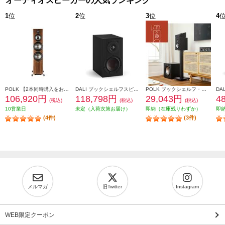
オーディオスピーカーの人気ランキング
1
位
2
位
3
位
4
POLK 【2本同時購入をお願いします】※ペアリング出荷商品 フロアスタンディングスピーカーReserveシリーズ ブラウン R700BRN
DALI ブックシェルフスピーカー(2個) OPTICON1mk2 Satin Black色 OPTICON1mk2-SB
POLK ブックシェルフ・スピーカー【16.5㎝バイラミネートコンポジットウーファー/リアバスレフ型/ブラックアッシュ】 MXT20
106,920円
118,798円
29,043円
4
(税込)
(税込)
(税込)
10営業日
未定（入荷次第お届け）
即納（在庫残りわずか）
即
(4件)
(3件)
メルマガ
旧Twitter
Instagram
WEB限定クーポン