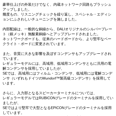
豪華仕上げの外装だけでなく、内蔵ネットワーク回路もブラッシュ
アップしました。
幾度もの、リスニングチェックを繰り返し、スペシャル・エディシ
ョンにふさわしいチューニングを施しました。
内部配線は、一般的な銅線から、DALIオリジナルのシルバープレー
ト（銀メッキ）無酸素銅線へとアップグレードされました。
ネットワークボードも、従来のハードボードから、より堅牢なベー
クライト・ボードに変更されています。
また、音質に大きな影響を及ぼすコンデンサもアップグレードされ
ています。
レギュラーモデルには、高域用、低域用コンデンサともに汎用の電
解コンデンサを採用していましたが、
SEでは、高域用にはフィルム・コンデンサ、低域用には電解コンデ
ンサ（いずれもドイツのMundorf™製高級コンデンサ）を採用して
います。
さらに、入力部となるスピーカーターミナルについては、
レギュラーモデルではRUBICONグレードのターミナルを採用してい
ましたが、
SEではより堅牢で大型となるEPICONグレードのターミナルを採用
しています。