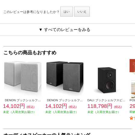
このレビューは参考になりましたか？
はい
いいえ
▼ すべてのレビューをみる
こちらの商品もおすすめ
DENON ブックシェルフスピーカー 2ウェイシステム ホワイト SCN10-WTEM
DENON ブックシェルフスピーカー 2ウェイシステム ブラック SCN10-BKEM
DALI ブックシェルフスピーカー(2個) OPTICON1mk2 Satin Black色 OPTICON1mk2-SB
14,102円
14,102円
118,798円
2
(税込)
(税込)
(税込)
未定（入荷次第お届け）
未定（入荷次第お届け）
未定（入荷次第お届け）
即