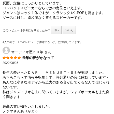
反面、定位はしっかりとしています。
コンパクトスピーカーならではの定位といえます。
ジャンルはロック主体ですが、クラシックやJ-POPも聴きます。
ソースに対し、違和感なく答えるスピーカーです。
このレビューは参考になりましたか？
はい
いいえ
4人の方が、｢このレビューが参考になった｣と投票しています。
オーディオ歴５０年
さん
長年の夢がかなって
2022/08/25
長年の夢だったＤＡＲＩ ＭＥＮＵＥＴ－ＳＥが実現しました。
あちらこちらで情報を収集して、評判通りの音に感動しています・
あんなに小さなボディから迫力のある音が出てくるなんて信じられ
ないです。
私はジャズトリオを主に聞いていますが、ジャズボーカルもまた良
く聞きます。
最高の買い物をいたしました。
ノジマさんありがとう