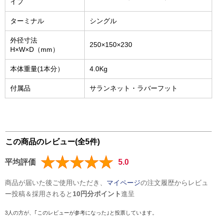
イプ
ターミナル
シングル
外径寸法
250×150×230
H×W×D（mm）
本体重量(1本分）
4.0Kg
付属品
サランネット・ラバーフット
この商品のレビュー(全5件)
平均評価
5.0
商品が届いた後ご使用いただき、
マイページ
の注文履歴からレビュ
ー投稿＆採用されると
10円分ポイント
進呈
3人の方が、｢このレビューが参考になった｣と投票しています。