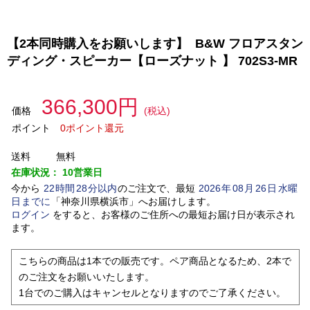
【2本同時購入をお願いします】 B&W フロアスタン
ディング・スピーカー【ローズナット 】 702S3-MR
366,300円
価格
(税込)
ポイント
0ポイント還元
送料
無料
在庫状況：
10営業日
今から
22
時間
28
分以内
のご注文で、最短
2026
年
08
月
26
日
水曜
日
までに
「
神奈川県横浜市
」
へお届けします。
ログイン
をすると、お客様のご住所への最短お届け日が表示され
ます。
こちらの商品は1本での販売です。ペア商品となるため、2本で
のご注文をお願いいたします。
1台でのご購入はキャンセルとなりますのでご了承ください。