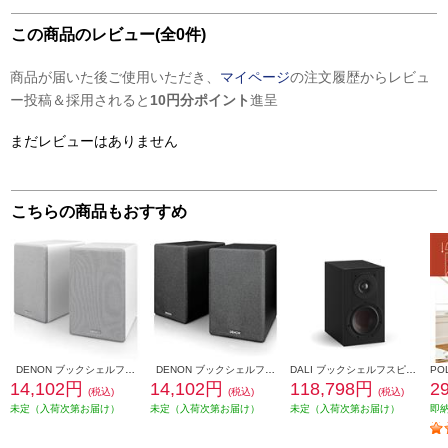
この商品のレビュー(全0件)
商品が届いた後ご使用いただき、
マイページ
の注文履歴からレビュ
ー投稿＆採用されると
10円分ポイント
進呈
まだレビューはありません
こちらの商品もおすすめ
DENON ブックシェルフスピーカー 2ウェイシステム ホワイト SCN10-WTEM
DENON ブックシェルフスピーカー 2ウェイシステム ブラック SCN10-BKEM
DALI ブックシェルフスピーカー(2個) OPTICON1mk2 Satin Black色 OPTICON1mk2-SB
14,102円
14,102円
118,798円
2
(税込)
(税込)
(税込)
未定（入荷次第お届け）
未定（入荷次第お届け）
未定（入荷次第お届け）
即