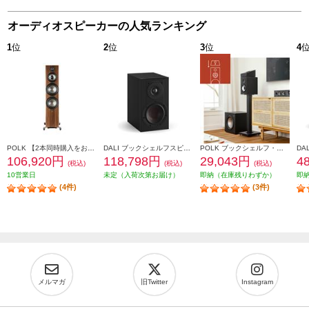
オーディオスピーカーの人気ランキング
1
位
2
位
3
位
4
POLK 【2本同時購入をお願いします】※ペアリング出荷商品 フロアスタンディングスピーカーReserveシリーズ ブラウン R700BRN
DALI ブックシェルフスピーカー(2個) OPTICON1mk2 Satin Black色 OPTICON1mk2-SB
POLK ブックシェルフ・スピーカー【16.5㎝バイラミネートコンポジットウーファー/リアバスレフ型/ブラックアッシュ】 MXT20
106,920円
118,798円
29,043円
4
(税込)
(税込)
(税込)
10営業日
未定（入荷次第お届け）
即納（在庫残りわずか）
即
(4件)
(3件)
メルマガ
旧Twitter
Instagram