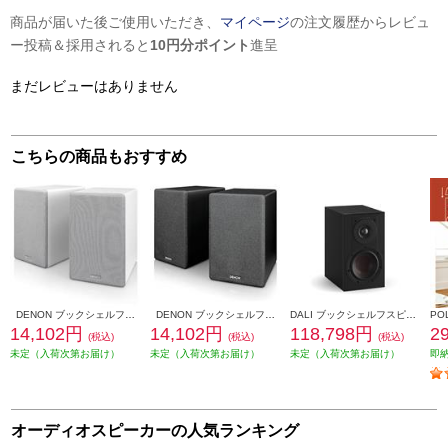
商品が届いた後ご使用いただき、
マイページ
の注文履歴からレビュ
ー投稿＆採用されると
10円分ポイント
進呈
まだレビューはありません
こちらの商品もおすすめ
DENON ブックシェルフスピーカー 2ウェイシステム ホワイト SCN10-WTEM
DENON ブックシェルフスピーカー 2ウェイシステム ブラック SCN10-BKEM
DALI ブックシェルフスピーカー(2個) OPTICON1mk2 Satin Black色 OPTICON1mk2-SB
14,102円
14,102円
118,798円
2
(税込)
(税込)
(税込)
未定（入荷次第お届け）
未定（入荷次第お届け）
未定（入荷次第お届け）
即
オーディオスピーカーの人気ランキング