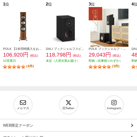
1
位
2
位
3
位
4
POLK 【2本同時購入をお願いします】※ペアリング出荷商品 フロアスタンディングスピーカーReserveシリーズ ブラウン R700BRN
DALI ブックシェルフスピーカー(2個) OPTICON1mk2 Satin Black色 OPTICON1mk2-SB
POLK ブックシェルフ・スピーカー【16.5㎝バイラミネートコンポジットウーファー/リアバスレフ型/ブラックアッシュ】 MXT20
106,920円
118,798円
29,043円
4
(税込)
(税込)
(税込)
10営業日
未定（入荷次第お届け）
即納（在庫残りわずか）
即
(4件)
(3件)
メルマガ
旧Twitter
Instagram
WEB限定クーポン