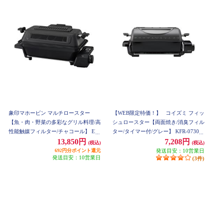
象印マホービン マルチロースター
【WEB限定特価！】
コイズミ フィッ
【魚・肉・野菜の多彩なグリル料理/高
シュロースター【両面焼き/消臭フィル
性能触媒フィルター/チャコール】 EF-
ター/タイマー付/グレー】 KFR-0730-
WA30-HZ
H
13,850円
7,208円
(税込)
(税込)
692円分ポイント還元
発送目安：10営業日
発送目安：10営業日
(3件)