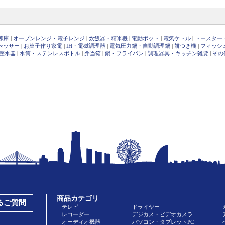
凍庫
|
オーブンレンジ・電子レンジ
|
炊飯器・精米機
|
電動ポット
|
電気ケトル
|
トースター
セッサー
|
お菓子作り家電
|
IH・電磁調理器
|
電気圧力鍋・自動調理鍋
|
餅つき機
|
フィッシ
整水器
|
水筒・ステンレスボトル
|
弁当箱
|
鍋・フライパン
|
調理器具・キッチン雑貨
|
その
商品カテゴリ
あるご質問
テレビ
ドライヤー
レコーダー
デジカメ・ビデオカメラ
オーディオ機器
パソコン・タブレットPC