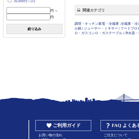
30,000円～(1)
関連カテゴリ
円 ～
円
調理・キッチン家電・冷蔵庫
:
冷蔵庫・冷
ル鍋
|
ジューサー・ミキサー
|
フードプロ
絞り込み
ロ・ガスコンロ・ガステーブル
|
浄水器・
ご利用ガイド
FAQ よく
お買い物の流れ
ご注文について