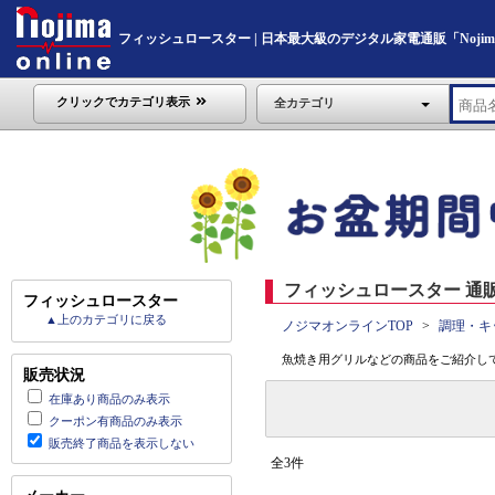
フィッシュロースター | 日本最大級のデジタル家電通販「Nojima O
クリックでカテゴリ表示
全カテゴリ
フィッシュロースター 通販
フィッシュロースター
▲上のカテゴリに戻る
ノジマオンラインTOP
調理・キ
魚焼き用グリルなどの商品をご紹介し
販売状況
在庫あり商品のみ表示
クーポン有商品のみ表示
販売終了商品を表示しない
全3件