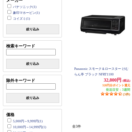
メーカー
パナソニック(1)
象印マホービン(1)
コイズミ(1)
絞り込み
検索キーワード
絞り込み
Panasonic スモーク＆ロースター けむ
らん亭 ブラック NFRT1100
32,800円
除外キーワード
(税込)
328円分ポイント還元
発送目安：3週間
(3件)
絞り込み
価格
5,000円～9,999円(1)
全3件
10,000円～14,999円(1)