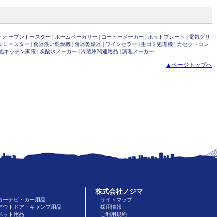
・オーブントースター
|
ホームベーカリー
|
コーヒーメーカー
|
ホットプレート
|
電気グリ
ュロースター
|
食器洗い乾燥機
|
食器乾燥器
|
ワインセラー
|
生ゴミ処理機
|
カセットコン
他キッチン家電
|
炭酸水メーカー
|
冷蔵庫関連用品
|
調理メーカー
▲ページトップへ
株式会社ノジマ
カーナビ・カー用品
サイトマップ
アウトドア・キャンプ用品
採用情報
ペット用品
ご利用規約