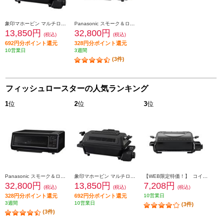
象印マホービン マルチロースター【魚・肉・野菜の多彩なグリル料理/高性能触媒フィルター/チャコール】 EF-WA30-HZ
Panasonic スモーク＆ロースター けむらん亭 ブラック NFRT1100
13,850円
32,800円
(税込)
(税込)
692円分ポイント還元
328円分ポイント還元
10営業日
3週間
(3件)
フィッシュロースターの人気ランキング
1
位
2
位
3
位
Panasonic スモーク＆ロースター けむらん亭 ブラック NFRT1100
象印マホービン マルチロースター【魚・肉・野菜の多彩なグリル料理/高性能触媒フィルター/チャコール】 EF-WA30-HZ
【WEB限定特価！】 コイズミ フィッシュロースター【両面焼き/消臭フィルター/タイマー付/グレー】 KFR-0730-H
32,800円
13,850円
7,208円
(税込)
(税込)
(税込)
328円分ポイント還元
692円分ポイント還元
10営業日
3週間
10営業日
(3件)
(3件)