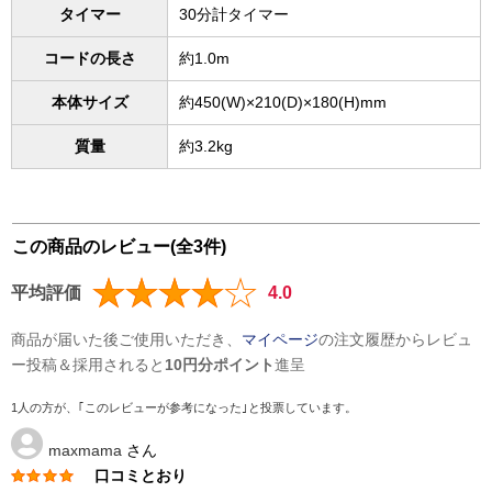
タイマー
30分計タイマー
コードの長さ
約1.0m
本体サイズ
約450(W)×210(D)×180(H)mm
質量
約3.2kg
この商品のレビュー(全3件)
平均評価
4.0
商品が届いた後ご使用いただき、
マイページ
の注文履歴からレビュ
ー投稿＆採用されると
10円分ポイント
進呈
1人の方が、｢このレビューが参考になった｣と投票しています。
maxmama
さん
口コミとおり