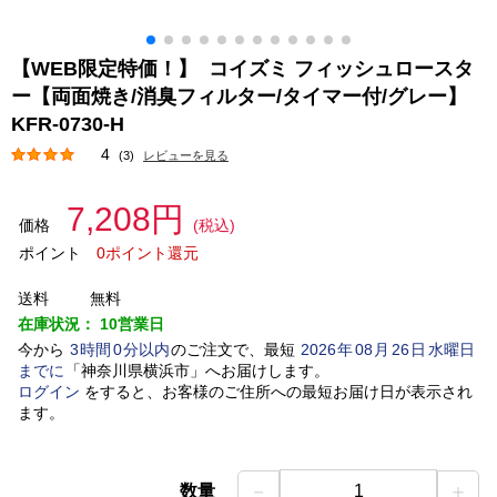
【WEB限定特価！】 コイズミ フィッシュロースタ
ー【両面焼き/消臭フィルター/タイマー付/グレー】
KFR-0730-H
4
(3)
レビューを見る
7,208円
価格
(税込)
ポイント
0ポイント還元
送料
無料
在庫状況：
10営業日
今から
3
時間
0
分以内
のご注文で、最短
2026
年
08
月
26
日
水曜日
までに
「
神奈川県横浜市
」
へお届けします。
ログイン
をすると、お客様のご住所への最短お届け日が表示され
ます。
－
＋
数量
1