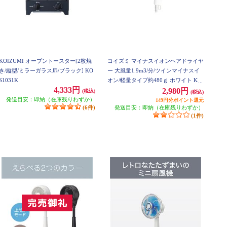
KOIZUMI オーブントースター[2枚焼
コイズミ マイナスイオンヘアドライヤ
き/縦型/ミラーガラス扉/ブラック] KO
ー 大風量1.9m3/分/ツインマイナスイ
S1031K
オン/軽量タイプ約480ｇ ホワイト KH
4,333円
D9330W
2,980円
(税込)
(税込)
発送目安：即納（在庫残りわずか）
149円分ポイント還元
(6件)
発送目安：即納（在庫残りわずか）
(1件)