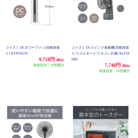
コイズミ DCタワーファン[自動首振
コイズミ DCリビング扇風機[自動首振
り] KTF0562W
り/リズムモード/リモコン付属] KLF20
9,718円
68H
(税込)
7,748円
発送目安：10営業日
(税込)
発送目安：10営業日