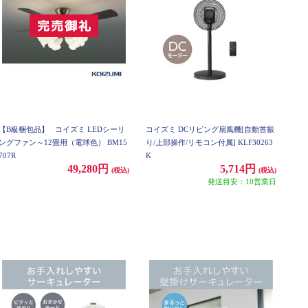
【B級梱包品】
コイズミ LEDシーリ
コイズミ DCリビング扇風機[自動首振
ングファン～12畳用（電球色） BM15
り/上部操作/リモコン付属] KLF30263
707R
K
49,280円
5,714円
(税込)
(税込)
発送目安：10営業日