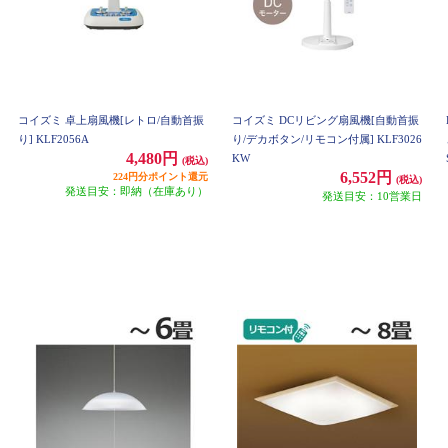
コイズミ 卓上扇風機[レトロ/自動首振
コイズミ DCリビング扇風機[自動首振
り] KLF2056A
り/デカボタン/リモコン付属] KLF3026
4,480円
KW
(税込)
6,552円
224円分ポイント還元
(税込)
発送目安：即納（在庫あり）
発送目安：10営業日