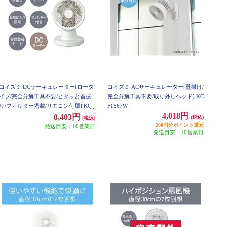
コイズミ DCサーキュレーター[ロータ
コイズミ ACサーキュレーター[壁掛け/
イプ/完全分解工具不要/ピタッと首振
完全分解工具不要/取り外しヘッド] KC
り/フィルター搭載/リモコン付属] KCF
F1567W
4,018円
1562W
8,403円
(税込)
(税込)
200円分ポイント還元
発送目安：10営業日
発送目安：10営業日