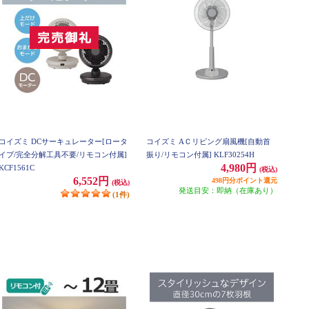
コイズミ DCサーキュレーター[ロータ
コイズミ AＣリビング扇風機[自動首
イプ/完全分解工具不要/リモコン付属]
振り/リモコン付属] KLF30254H
4,980円
KCF1561C
(税込)
6,552円
498円分ポイント還元
(税込)
発送目安：即納（在庫あり）
(1件)