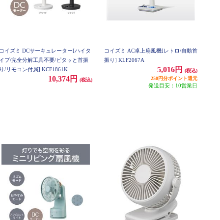
コイズミ DCサーキュレーター[ハイタ
コイズミ AC卓上扇風機[レトロ/自動首
イプ/完全分解工具不要/ピタッと首振
振り] KLF2067A
5,016円
り/リモコン付属] KCF1861K
(税込)
10,374円
250円分ポイント還元
(税込)
発送目安：10営業日