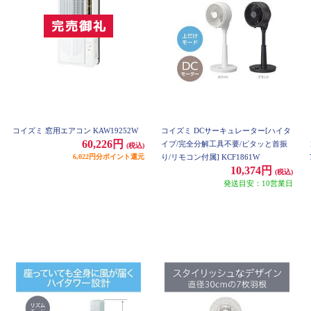
コイズミ 窓用エアコン KAW19252W
コイズミ DCサーキュレーター[ハイタ
60,226円
イプ/完全分解工具不要/ピタッと首振
(税込)
6,022円分ポイント還元
り/リモコン付属] KCF1861W
10,374円
(税込)
発送目安：10営業日