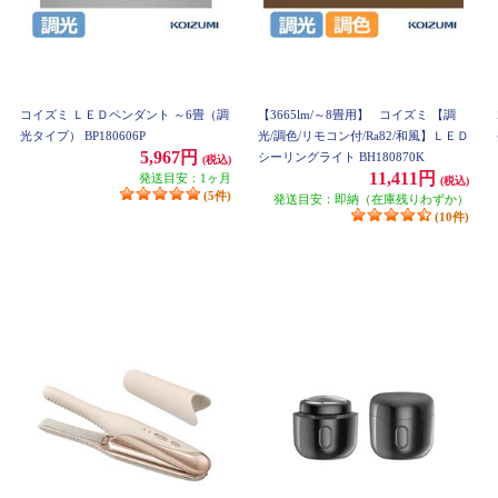
コイズミ ＬＥＤペンダント ～6畳（調
【3665lm/～8畳用】
コイズミ 【調
光タイプ） BP180606P
光/調色/リモコン付/Ra82/和風】ＬＥＤ
5,967円
シーリングライト BH180870K
(税込)
11,411円
発送目安：1ヶ月
(税込)
(5件)
発送目安：即納（在庫残りわずか）
(10件)