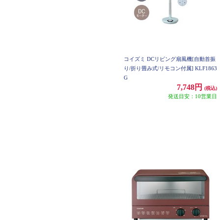
コイズミ DCリビング扇風機[自動首振
り/折り畳み式/リモコン付属] KLF1863
G
7,748円
(税込)
発送目安：10営業日