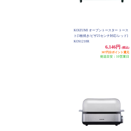
KOIZUMI オーブントースター トース
ト[3枚焼き/ピザ25センチ対応/レッド]
KOS1218R
6,146円
(税込)
307円分ポイント還元
発送目安：10営業日