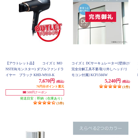
【アウトレット品】
コイズミ MO
コイズミ DCサーキュレーター[壁掛け/
NSTER(モンスター) ダブルファンドラ
完全分解工具不要/取り外しヘッド/リ
イヤー ブラック KHD-W910-K
モコン付属] KCF1566W
7,670円
5,240円
(税込)
(税込)
76円分ポイント還元
(1件)
500円クーポン
発送目安：即納（在庫あり）
(3件)