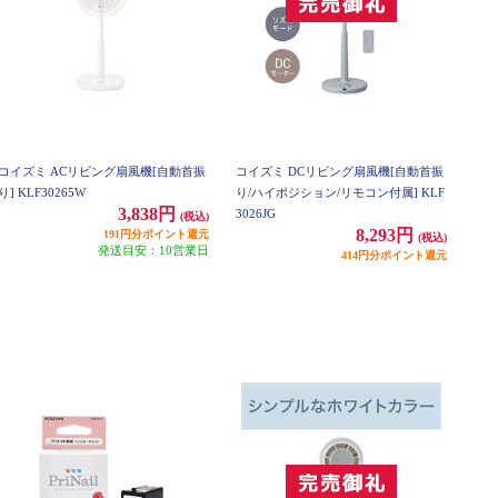
コイズミ ACリビング扇風機[自動首振
コイズミ DCリビング扇風機[自動首振
り] KLF30265W
り/ハイポジション/リモコン付属] KLF
3,838円
3026JG
(税込)
8,293円
191円分ポイント還元
(税込)
発送目安：10営業日
414円分ポイント還元