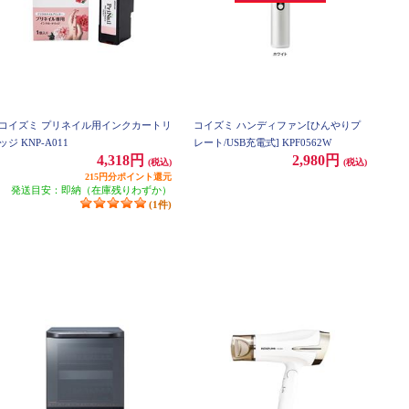
コイズミ プリネイル用インクカートリ
コイズミ ハンディファン[ひんやりプ
ッジ KNP-A011
レート/USB充電式] KPF0562W
4,318円
2,980円
(税込)
(税込)
215円分ポイント還元
発送目安：即納（在庫残りわずか）
(1件)