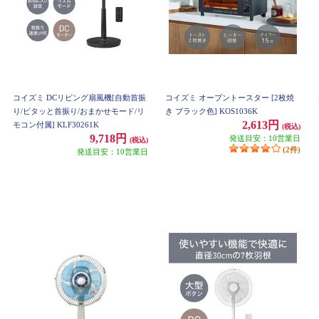
コイズミ DCリビング扇風機[自動首振
コイズミ オーブントースター [2枚焼
り/ピタッと首振り/おまかせモード/リ
き ブラック色] KOS1036K
2,613円
モコン付属] KLF30261K
(税込)
9,718円
発送目安：10営業日
(税込)
(2件)
発送目安：10営業日