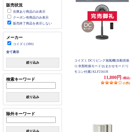
販売状況
在庫あり商品のみ表示
クーポン有商品のみ表示
販売終了商品を表示しない
メーカー
コイズミ(380)
全て表示
コイズミ DCリビング扇風機[自動首振
絞り込み
り/衣類乾燥モード/おまかせモード/リ
モコン付属] KLF2561H
11,800円
(税込)
検索キーワード
(1件)
絞り込み
除外キーワード
絞り込み