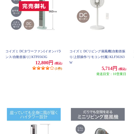
コイズミ DCタワーファン[イオンバラ
コイズミ DCリビング扇風機[自動首振
ンス/自動首振り] KTF0563G
り/上部操作/リモコン付属] KLF30263
12,800円
W
(税込)
5,714円
(1件)
(税込)
発送目安：10営業日