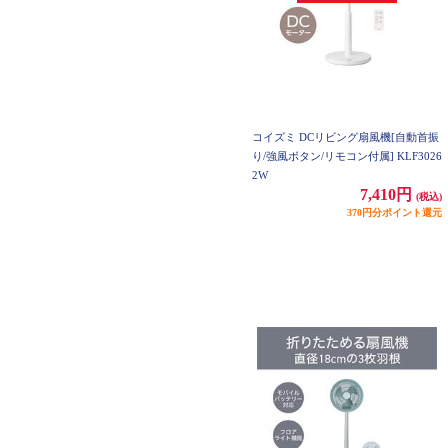
コイズミ DCリビング扇風機[自動首振
り/強風ボタン/リモコン付属] KLF3026
2W
7,410円
(税込)
370円分ポイント還元