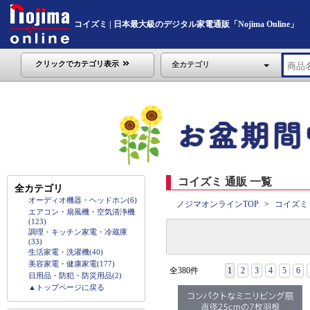
コイズミ | 日本最大級のデジタル家電通販「Nojima Online」
クリックでカテゴリ表示
全カテゴリ
コイズミ 通販 一覧
全カテゴリ
オーディオ機器・ヘッドホン(6)
ノジマオンラインTOP
コイズミ
エアコン・扇風機・空気清浄機
(123)
調理・キッチン家電・冷蔵庫
(33)
生活家電・洗濯機(40)
美容家電・健康家電(177)
全380件
1
2
3
4
5
6
日用品・防犯・防災用品(2)
▲トップページに戻る