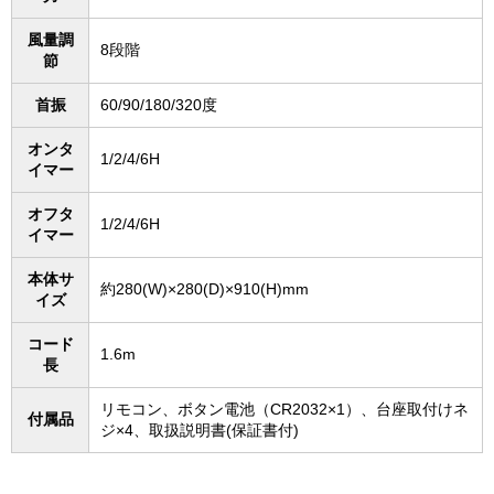
風量調
8段階
節
首振
60/90/180/320度
オンタ
1/2/4/6H
イマー
オフタ
1/2/4/6H
イマー
本体サ
約280(W)×280(D)×910(H)mm
イズ
コード
1.6m
長
リモコン、ボタン電池（CR2032×1）、台座取付けネ
付属品
ジ×4、取扱説明書(保証書付)