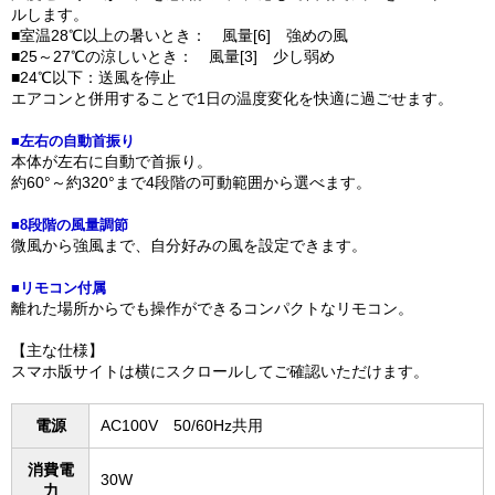
ルします。
■室温28℃以上の暑いとき： 風量[6] 強めの風
■25～27℃の涼しいとき： 風量[3] 少し弱め
■24℃以下：送風を停止
エアコンと併用することで1日の温度変化を快適に過ごせます。
■左右の自動首振り
本体が左右に自動で首振り。
約60°～約320°まで4段階の可動範囲から選べます。
■8段階の風量調節
微風から強風まで、自分好みの風を設定できます。
■リモコン付属
離れた場所からでも操作ができるコンパクトなリモコン。
【主な仕様】
スマホ版サイトは横にスクロールしてご確認いただけます。
電源
AC100V 50/60Hz共用
消費電
30W
力