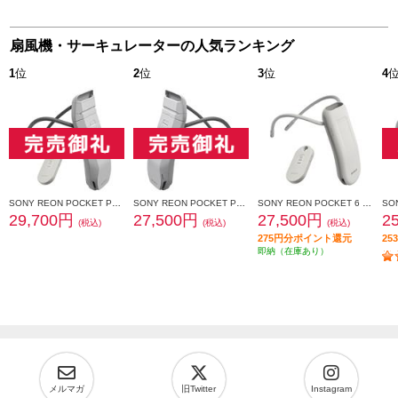
扇風機・サーキュレーターの人気ランキング
1
位
2
位
3
位
4
SONY REON POCKET PRO Plus （レオンポケットプロプラス）センシングキット RNPK-P1PT
SONY REON POCKET PRO Plus（レオンポケットプロプラス） RNPK-P1P
SONY REON POCKET 6 （レオンポケット 6）センシングキット RNPK-6T
29,700円
27,500円
27,500円
2
(税込)
(税込)
(税込)
275円分ポイント還元
2
即納（在庫あり）
メルマガ
旧Twitter
Instagram