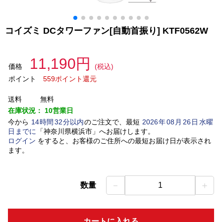
コイズミ DCタワーファン[自動首振り] KTF0562W
11,190円
価格
(税込)
ポイント
559ポイント還元
送料
無料
在庫状況：
10営業日
今から
14
時間
32
分以内
のご注文で、最短
2026
年
08
月
26
日
水曜
日
までに
「
神奈川県横浜市
」
へお届けします。
ログイン
をすると、お客様のご住所への最短お届け日が表示され
ます。
－
＋
数量
1
カートに入れる