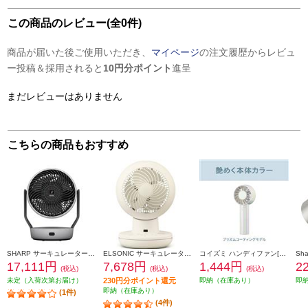
この商品のレビュー(全0件)
商品が届いた後ご使用いただき、
マイページ
の注文履歴からレビュ
ー投稿＆採用されると
10円分ポイント
進呈
まだレビューはありません
こちらの商品もおすすめ
SHARP サーキュレーター【上下左右首振り/プラズマクラスターNEXT/ライトグレー】 PK-18S03-H
ELSONIC サーキュレーター DC silent DCモーター 適用畳数22畳 静音モデル 手動全分解 アイボリー EI-DCCS15
コイズミ ハンディファン[大風量/USB充電式] KPF0762W
17,111円
7,678円
1,444円
2
(税込)
(税込)
(税込)
未定（入荷次第お届け）
230円分ポイント還元
即納（在庫あり）
即
即納（在庫あり）
(1件)
(4件)