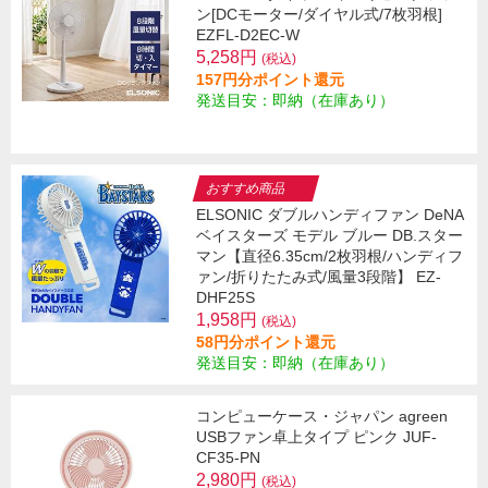
ン[DCモーター/ダイヤル式/7枚羽根]
EZFL-D2EC-W
5,258円
(税込)
157円分ポイント還元
発送目安：即納（在庫あり）
おすすめ商品
ELSONIC ダブルハンディファン DeNA
ベイスターズ モデル ブルー DB.スター
マン【直径6.35cm/2枚羽根/ハンディフ
ァン/折りたたみ式/風量3段階】 EZ-
DHF25S
1,958円
(税込)
58円分ポイント還元
発送目安：即納（在庫あり）
コンピューケース・ジャパン agreen
USBファン卓上タイプ ピンク JUF-
CF35-PN
2,980円
(税込)