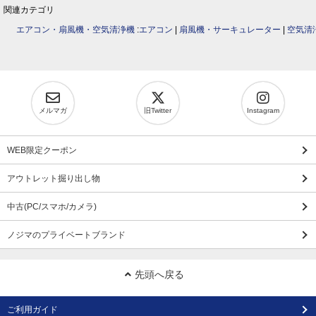
関連カテゴリ
エアコン・扇風機・空気清浄機
:
エアコン
|
扇風機・サーキュレーター
|
空気清
メルマガ
旧Twitter
Instagram
WEB限定クーポン
アウトレット掘り出し物
中古(PC/スマホ/カメラ)
ノジマのプライベートブランド
先頭へ戻る
ご利用ガイド