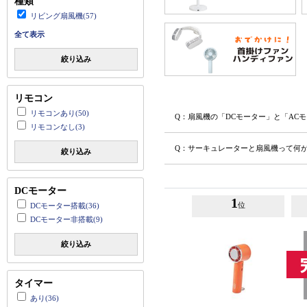
種類
リビング扇風機(57)
全て表示
絞り込み
リモコン
リモコンあり(50)
Q：扇風機の「DCモーター」と「AC
リモコンなし(3)
Q：サーキュレーターと扇風機って何
絞り込み
DCモーター
1
位
DCモーター搭載(36)
DCモーター非搭載(9)
絞り込み
タイマー
あり(36)