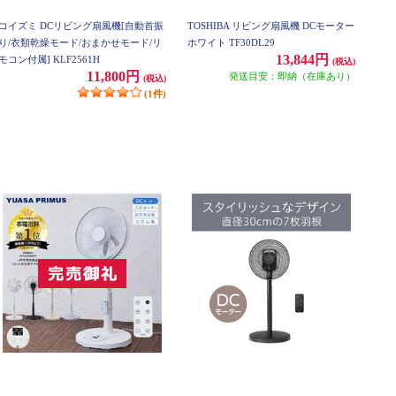
コイズミ DCリビング扇風機[自動首振
TOSHIBA リビング扇風機 DCモーター
り/衣類乾燥モード/おまかせモード/リ
ホワイト TF30DL29
13,844円
モコン付属] KLF2561H
(税込)
11,800円
発送目安：即納（在庫あり）
(税込)
(1件)