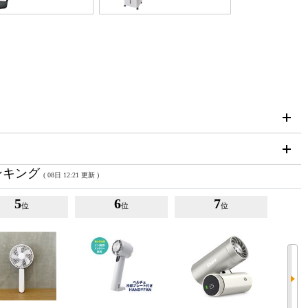
ンキング
( 08日 12:21 更新 )
5
6
7
位
位
位