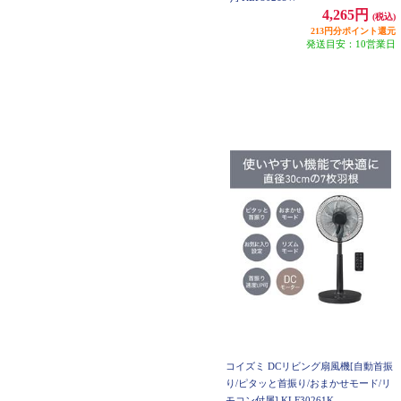
4,265円
(税込)
213円分ポイント還元
発送目安：10営業日
コイズミ DCリビング扇風機[自動首振
り/ピタッと首振り/おまかせモード/リ
モコン付属] KLF30261K