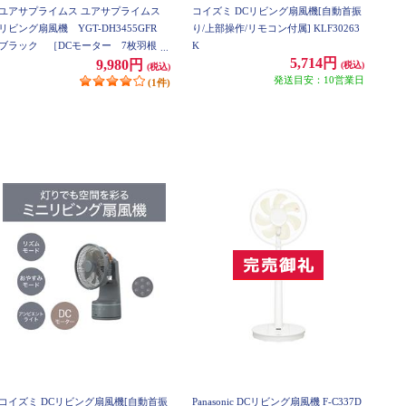
ユアサプライムス ユアサプライムス
コイズミ DCリビング扇風機[自動首振
リビング扇風機 YGT-DH3455GFR
り/上部操作/リモコン付属] KLF30263
ブラック ［DCモーター 7枚羽根
K
5,714円
静音 温度センサー リモコン付き］
9,980円
(税込)
(税込)
YGT-DH3455GFR-K
発送目安：10営業日
(1件)
コイズミ DCリビング扇風機[自動首振
Panasonic DCリビング扇風機 F-C337D