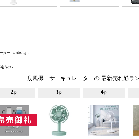
モーター」の違いは？
が違うの？
扇風機・サーキュレーターの 最新売れ筋ラ
2
3
4
位
位
位