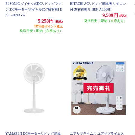
ELSONIC ダイヤル式DCリビングファ
HITACHI ACリビング扇風機 リモコン
ン[DCモーター/ダイヤル式/7枚羽根] E
付 左右首振り HEF-AL300H
9,509円
ZFL-D2EC-W
(税込)
5,258円
発送目安：即納（在庫あり）
(税込)
157円分ポイント還元
発送目安：即納（在庫あり）
YAMAZEN DCモーターリビング扇風
ユアサプライムス ユアサプライムス