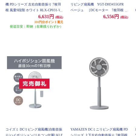
機 PDシリーズ 左右自動首振り 7枚羽
リビング扇風機 YGT-DH3455GFR
根 風量9段階 ホワイト RLX-CP031-W
ベージュ ［DCモーター 7枚羽根
静音 温度センサー リモコン付き］
6,631円
6,556円
(税込)
(税込)
YGT-DH3455GFR-C
331円分ポイント還元
発送目安：即納（在庫残りわずか）
コイズミ DCリビング扇風機[自動首振
YAMAZEN DCミニリビング扇風機 PD
り/ハイポジション/リモコン付属] KLF
シリーズ 上下左右自動首振り 7枚羽根