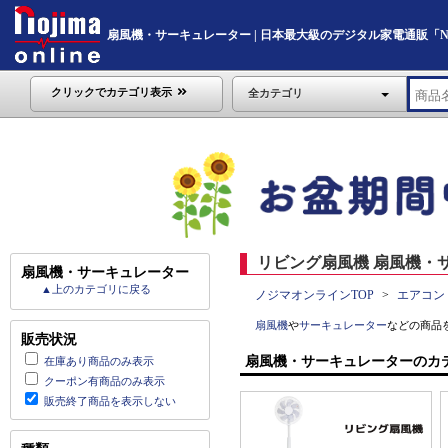
扇風機・サーキュレーター | 日本最大級のデジタル家電通販「Nojim
クリックでカテゴリ表示
全カテゴリ
リビング扇風機 扇風機・サ
扇風機・サーキュレーター
▲上のカテゴリに戻る
ノジマオンラインTOP
エアコン
扇風機
や
サーキュレーター
などの商品
販売状況
扇風機・サーキュレーターのカ
在庫あり商品のみ表示
クーポン有商品のみ表示
販売終了商品を表示しない