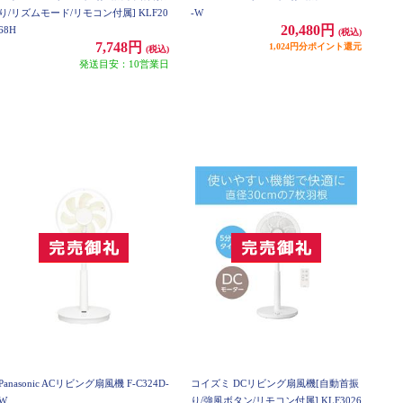
り/リズムモード/リモコン付属] KLF20
-W
20,480円
68H
(税込)
7,748円
1,024円分ポイント還元
(税込)
発送目安：10営業日
Panasonic ACリビング扇風機 F-C324D-
コイズミ DCリビング扇風機[自動首振
W
り/強風ボタン/リモコン付属] KLF3026