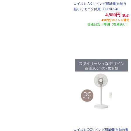
コイズミ AＣリビング扇風機[自動首
振り/リモコン付属] KLF30254H
4,980円
(税込)
498円分ポイント還元
発送目安：即納（在庫あり）
コイズミ DCリビング扇風機[自動首振