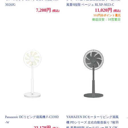
3026JG
風量9段階 ベージュ RLXP-S023-C
7,208円
11,020円
(税込)
(税込)
551円分ポイント還元
発送目安：10営業日
Panasonic DCリビング扇風機 F-C339D
YAMAZEN DCモーターリビング扇風
-W
機 PDシリーズ 左右自動首振り 7枚羽
23,178円
根 風量9段階 ダークグレー RLX-CP03