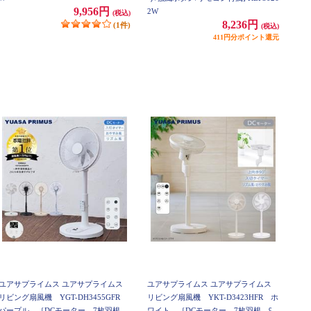
9,956円
2W
(税込)
8,236円
(1件)
(税込)
411円分ポイント還元
ユアサプライムス ユアサプライムス
ユアサプライムス ユアサプライムス
リビング扇風機 YGT-DH3455GFR
リビング扇風機 YKT-D3423HFR ホ
パープル ［DCモーター 7枚羽根
ワイト ［DCモーター 7枚羽根 90