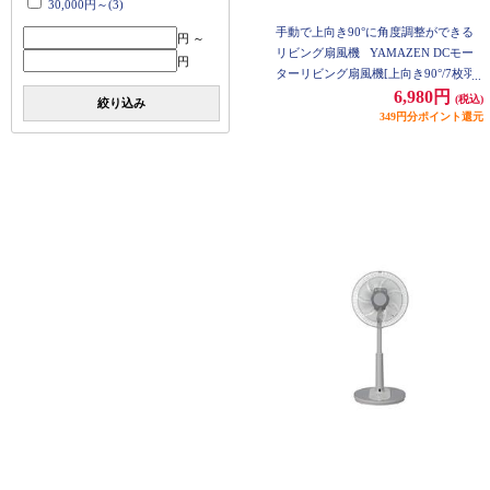
30,000円～(3)
手動で上向き90°に角度調整ができる
円 ～
リビング扇風機
YAMAZEN DCモー
円
ターリビング扇風機[上向き90°/7枚羽
根/左右自動首振り/風量8段階/入切Wタ
6,980円
(税込)
絞り込み
イマー/減光機能/チャイルドロック/リ
349円分ポイント還元
モコン付き/ホワイト] RLX-GHD030-
W