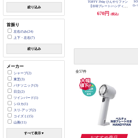
SO
TOFFY 3Way ひんやりファン
(レ
【冷却プレート/ハンディ・
絞り込み
卓上・首掛け/ストラップ付
670円
(税込)
属/風量3段階/VIBRANT ORA
NGE】 HFN1-VOR
首振り
左右のみ(24)
上下・左右(7)
絞り込み
メーカー
全57件
シャープ(2)
東芝(3)
パナソニック(3)
日立(2)
ツインバード(1)
シロカ(1)
スリ-アップ(2)
コイズミ(15)
山善(11)
すべて表示▼
おすすめ商品