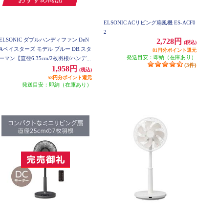
ELSONIC ACリビング扇風機 ES-ACF0
2
ELSONIC ダブルハンディファン DeN
2,728円
(税込)
Aベイスターズ モデル ブルー DB.スタ
81円分ポイント還元
発送目安：即納（在庫あり）
ーマン【直径6.35cm/2枚羽根/ハンディ
(3件)
ファン/折りたたみ式/風量3段階】 EZ-
1,958円
(税込)
DHF25S
58円分ポイント還元
発送目安：即納（在庫あり）