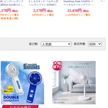
ONIC ビッグハンディフ
ＥＬＳＯＮＩＣ ペルチェ式
SharkNinja Shark ChillPill パ
SONY R
直径16.5cm/折りたた
ハンディファン EZPHF26
ーソナルクーリングファン
ンポケッ
アウトドア/最長30時間/
ホワイト FA022JWH
ンパクト
2,178円
2,178円
21,450円
3,
(税込)
(税込)
(税込)
階/USB-C充電】 EZ-
式収納/グ
BIGHF24-WH
5円分ポイント還元
65円分ポイント還元
2,145円分ポイント還元
165
(3件)
並び順
表示件数
おすすめ商品