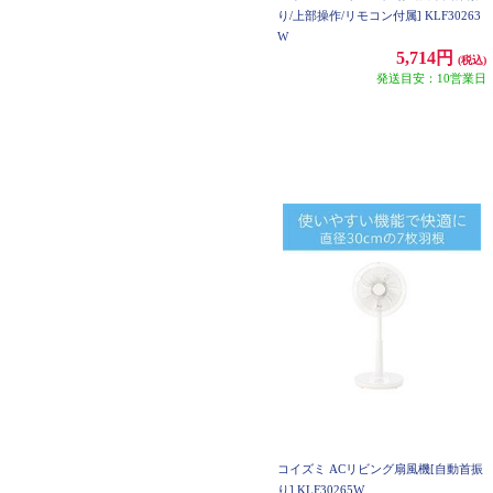
り/上部操作/リモコン付属] KLF30263
W
5,714円
(税込)
発送目安：10営業日
コイズミ ACリビング扇風機[自動首振
り] KLF30265W