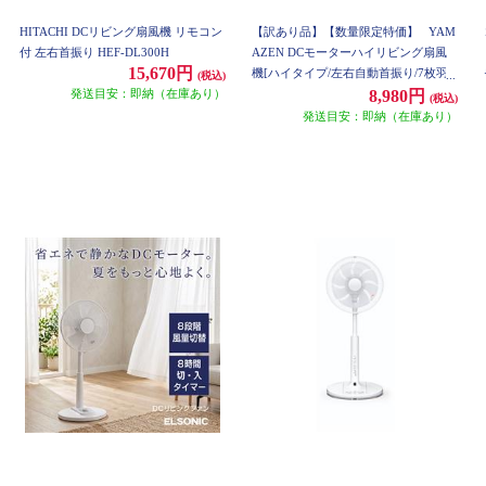
HITACHI DCリビング扇風機 リモコン
【訳あり品】【数量限定特価】
YAM
付 左右首振り HEF-DL300H
AZEN DCモーターハイリビング扇風
15,670円
機[ハイタイプ/左右自動首振り/7枚羽
(税込)
発送目安：即納（在庫あり）
根/風量12段階//ホワイト] YHX-BED35
8,980円
(税込)
1-W
発送目安：即納（在庫あり）