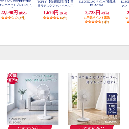
NY REON POCKET PRO
TOFFY 【数量限定特価】首
ELSONIC ACリビング扇風機
ELS
オンポケットプロ) RNPK-
ES-ACF02
振りデスクファン ペールア
ァン【
P1
クア FN17-PA
み式/
22,990円
1,670円
2,728円
(税込)
(税込)
(税込)
風量3段
(3件)
(5件)
81円分ポイント還元
6
(3件)
おすすめ商品
おすすめ商品