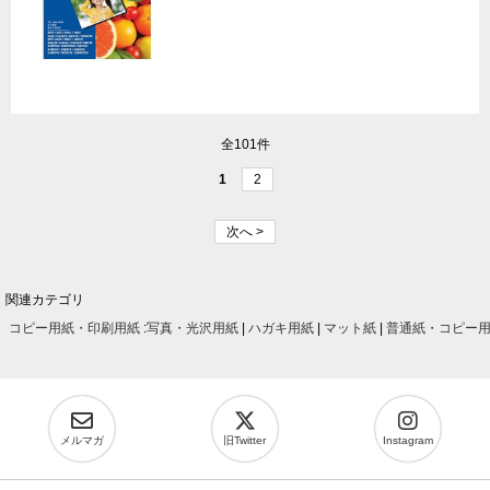
全101件
1
2
次へ >
関連カテゴリ
コピー用紙・印刷用紙
:
写真・光沢用紙
|
ハガキ用紙
|
マット紙
|
普通紙・コピー
メルマガ
旧Twitter
Instagram