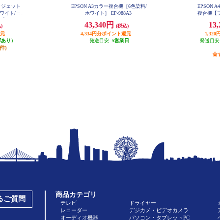
ンクジェット
EPSON A3カラー複合機［6色染料/
EPSON
ワイト/コ
ホワイト］ EP-988A3
複合機【プ
 EW-05
ピー/スキャ
43,340円
13
)
(税込)
還元
4,334円分ポイント還元
1,3
庫あり）
発送目安:
5営業日
発送目安
4件)
商品カテゴリ
あるご質問
テレビ
ドライヤー
レコーダー
デジカメ・ビデオカメラ
オーディオ機器
パソコン・タブレットPC