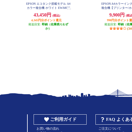
EPSON エコタンク搭載モデル A4
EPSON A4カラーイ
カラー複合機 ホワイト EW-M638
複合機【プリンター/ホ
T
ピー/スキャン/4色インク】
43,450円
9,900円
(税込)
(税込
6A
4,345円分ポイント還元
990円分ポイント
発送目安:
即納（在庫残りわず
発送目安:
即納（在
か）
(3
ご利用ガイド
FAQ よく
お買い物の流れ
ご注文について