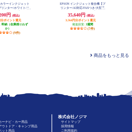
 A4カラーインクジェット
EPSON インクジェット複合機【プ
リンター/ホワイト/コ
リンター/A3対応/FAXつき/大型液
ン/4色インク】 EW-45
晶/カセット1段/4色インク】 PX-M
,200円
35,640円
(税込)
(税込)
6A
6010F
20円分ポイント還元
3,564円分ポイント還元
:
即納（在庫残りわず
発送目安:
3週間
か）
(7件)
(9件)
商品をもっと見る
株式会社ノジマ
カーナビ・カー用品
サイトマップ
アウトドア・キャンプ用品
採用情報
ペット用品
ご利用規約