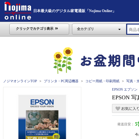
日本最大級のデジタル家電通販「Nojima Online」
クリックでカテゴリ表示
全カテゴリ
ノジマオンラインTOP
プリンタ・PC周辺機器
コピー用紙・印刷用紙
写真・
EPSON エプソン
EPSON 
発送目安：
今