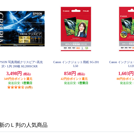
PSON 写真用紙クリスピア<高光
Canon インクジェット用紙 SG-201
Canon インクジェッ
L50
L12
沢> L判 200枚 KL200SCKR
3,498円
858円
1,603
(税込)
(税込)
349円分ポイント還元
42円分ポイント還元
80円分ポイ
発送目安:
5営業日
発送目安:
5営業日
発送目安:
(6件)
新のＬ判の人気商品