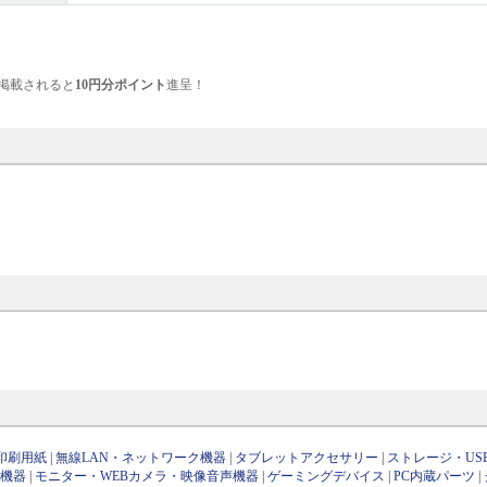
掲載されると
10円分ポイント
進呈！
印刷用紙
|
無線LAN・ネットワーク機器
|
タブレットアクセサリー
|
ストレージ・US
け機器
|
モニター・WEBカメラ・映像音声機器
|
ゲーミングデバイス
|
PC内蔵パーツ
|