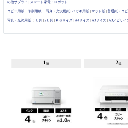
の他サプライ
|
スマート家電・ロボット
コピー用紙・印刷用紙
：
写真・光沢用紙
|
ハガキ用紙
|
マット紙
|
普通紙・コ
写真・光沢用紙
：
Ｌ判
|
2Ｌ判
|
ＫＧサイズ
|
A4サイズ
|
A3サイズ
|
A3ノビサイ
1
2
位
位