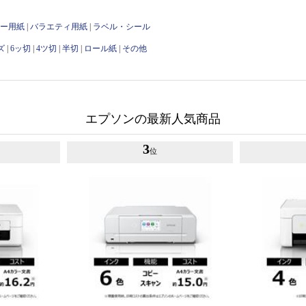
ピー用紙
|
バラエティ用紙
|
ラベル・シール
ズ
|
6ッ切
|
4ツ切
|
半切
|
ロール紙
|
その他
エプソンの最新人気商品
3
位