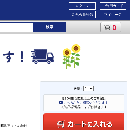
ログイン
ご利用ガイド
新規会員登録
マイページ
0
検索
数量：
選択可能な数量以上のご希望は
こちらからご相談いただけます
人気品/品薄品/中古品は除きます
県横浜市
」
へお届けし