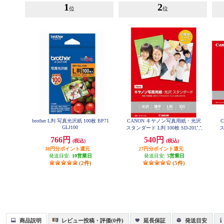
1
2
位
位
brother L判 写真光沢紙 100枚 BP71
CANON キヤノン写真用紙・光沢
GLJ100
スタンダード L判 100枚 SD-201L1
ス
00
766円
540円
(税込)
(税込)
38円分ポイント還元
27円分ポイント還元
発送目安:
10営業日
発送目安:
5営業日
(2件)
(5件)
商品説明
レビュー投稿・評価(0件)
延長保証
発送目安