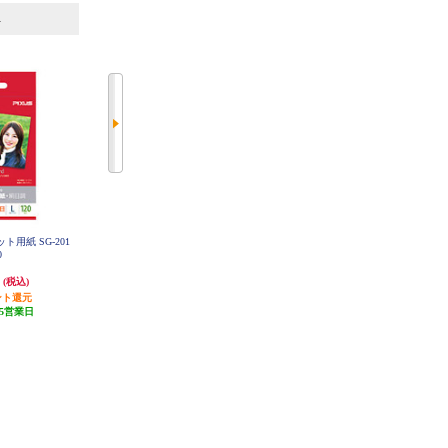
6
7
位
位
位
ト用紙 SG-201
Canon 写真用紙光沢ゴールド L版
Canon インクジェット用紙 GL-101
0
L100
200枚 GL-101L200
円
1,206円
751円
(税込)
(税込)
(税込)
ント還元
発送目安:
5営業日
37円分ポイント還元
5営業日
(18件)
発送目安:
5営業日