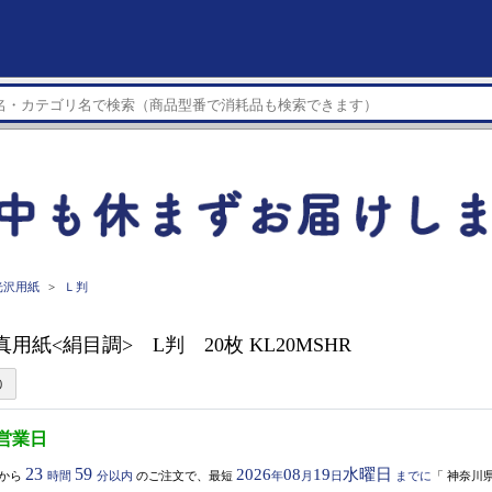
光沢用紙
Ｌ判
写真用紙<絹目調> L判 20枚 KL20MSHR
5営業日
23
59
2026
08
19
水曜日
から
時間
分以内
のご注文で、最短
年
月
日
までに
「
神奈川