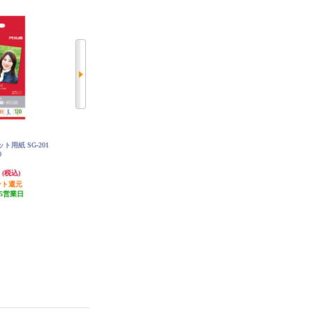
ト用紙 SG-201
Canon 写真用紙光沢ゴールド L版
Canon インクジェット用紙 GL-101
0
L100
200枚 GL-101L200
円
1,206円
751円
(税込)
(税込)
(税込)
ント還元
発送目安:
5営業日
37円分ポイント還元
5営業日
(18件)
発送目安:
5営業日