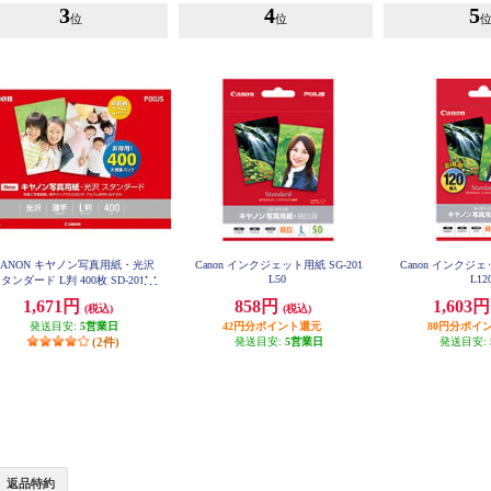
3
4
5
位
位
CANON キヤノン写真用紙・光沢
Canon インクジェット用紙 SG-201
Canon インクジェッ
L50
L12
タンダード L判 400枚 SD-201L4
00
1,671円
858円
1,603
(税込)
(税込)
発送目安:
5営業日
42円分ポイント還元
80円分ポイ
(2件)
発送目安:
5営業日
発送目安:
返品特約