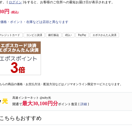
す。
[
ログイン
]をすると、お客様のご住所への最短お届け日が表示されます。
80円
(税込)
価格・ポイント・在庫などは店頭と異なります
クレジットカード
コンビニ決済
銀行振込
d払い
PayPay
エポスかんたん決済
ちらの商品の価格・お支払方法・配送方法などはノジマオンライン限定サービスとなります。
高速インターネット @nifty光
最大30,100円分
開通で
ポイント進呈 [
詳細
]
こちらもおすすめ