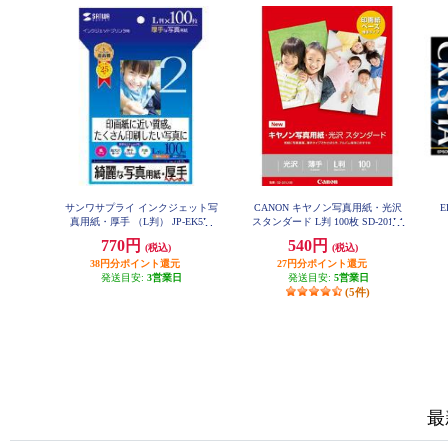
サンワサプライ インクジェット写
CANON キヤノン写真用紙・光沢
E
真用紙・厚手 （L判） JP-EK5L
スタンダード L判 100枚 SD-201L1
00
770円
540円
(税込)
(税込)
38円分ポイント還元
27円分ポイント還元
発送目安:
3営業日
発送目安:
5営業日
(5件)
最