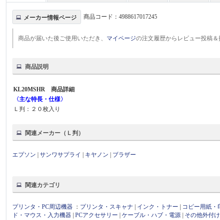
商品コード：
4988617017245
メーカー情報ページ
商品が届いた後ご使用いただき、
マイページ
の注文履歴からレビュー投稿＆
商品説明
KL20MSHR 商品詳細
〈主な特長・仕様〉
Ｌ判：２０枚入り
関連メーカー（Ｌ判）
エプソン
|
サンワサプライ
|
キヤノン
|
ブラザー
関連カテゴリ
プリンタ・PC周辺機器
：
プリンタ・スキャナ
|
インク・トナー
|
コピー用紙・
ド・マウス・入力機器
|
PCアクセサリー
|
ケーブル・ハブ・電源
|
その他外付