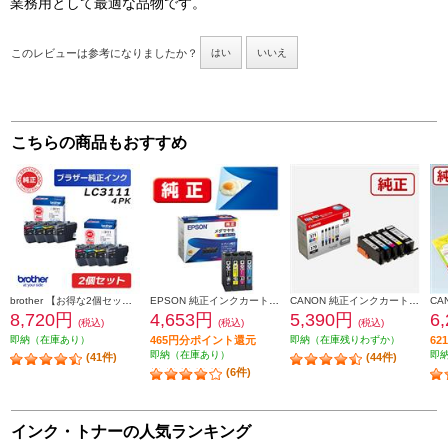
業務用として最適な品物です。
このレビューは参考になりましたか？
はい
いいえ
こちらの商品もおすすめ
brother 【お得な2個セット】純正インクカートリッジ4色セット LC3111-4PK LC3111-4PK-2-ESET
EPSON 純正インクカートリッジ【メダマヤキ/４色パック】 MED-4CL
CANON 純正インクカートリッジ 5色マルチパック BCI-371-370-5MP
8,720円
4,653円
5,390円
6
(税込)
(税込)
(税込)
即納（在庫あり）
465円分ポイント還元
即納（在庫残りわずか）
6
即納（在庫あり）
即
(41件)
(44件)
(6件)
インク・トナーの人気ランキング