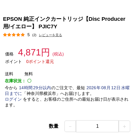
EPSON 純正インクカートリッジ【Disc Producer
用/イエロー】 PJIC7Y
5
(2)
レビューを見る
4,871円
価格
(税込)
ポイント
0ポイント還元
送料
無料
在庫状況：
〇
今から
14
時間
29
分以内
のご注文で、最短
2026
年
08
月
12
日
水曜
日
までに
「
神奈川県横浜市
」
へお届けします。
ログイン
をすると、お客様のご住所への最短お届け日が表示され
ます。
－
＋
数量
1