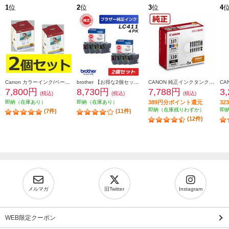
1
位
2
位
3
位
4
Canon カラーインク/ペーパーセット2個セット KL36IP3PACK2-ESET
brother 【お得な2個セット】純正インクカートリッジ4色セット LC411-4PK LC411-4PK-2-ESET
CANON 純正インクタンク BCI-331（BK/C/M/Y/GY）+BCI-330 マルチパック BCI-331-330-6MP
7,800円
8,730円
7,788円
3
(税込)
(税込)
(税込)
即納（在庫あり）
即納（在庫あり）
389円分ポイント還元
3
即納（在庫残りわずか）
即
(7件)
(11件)
(12件)
メルマガ
旧Twitter
Instagram
WEB限定クーポン