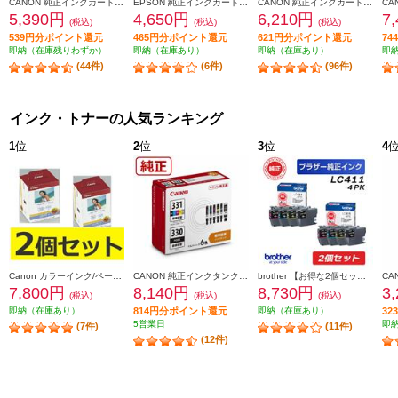
CANON 純正インクカートリッジ 5色マルチパック BCI-371-370-5MP
EPSON 純正インクカートリッジ【メダマヤキ/４色パック】 MED-4CL
CANON 純正インクカートリッジ 5色マルチパック BCI-381-380-5MP
5,390円
4,650円
6,210円
7
(税込)
(税込)
(税込)
539円分ポイント還元
465円分ポイント還元
621円分ポイント還元
7
即納（在庫残りわずか）
即納（在庫あり）
即納（在庫あり）
即
(44件)
(6件)
(96件)
インク・トナーの人気ランキング
1
位
2
位
3
位
4
Canon カラーインク/ペーパーセット2個セット KL36IP3PACK2-ESET
CANON 純正インクタンク BCI-331（BK/C/M/Y/GY）+BCI-330 マルチパック BCI-331-330-6MP
brother 【お得な2個セット】純正インクカートリッジ4色セット LC411-4PK LC411-4PK-2-ESET
7,800円
8,140円
8,730円
3
(税込)
(税込)
(税込)
即納（在庫あり）
814円分ポイント還元
即納（在庫あり）
3
5営業日
即
(7件)
(11件)
(12件)