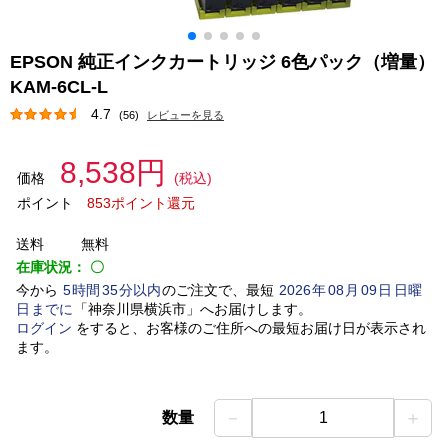
EPSON 純正インクカートリッジ 6色パック（増量）
KAM-6CL-L
4.7
(56)
レビューを見る
8,538円
価格
(税込)
ポイント
853ポイント還元
送料
無料
在庫状況：
〇
今から
5
時間
35
分以内
のご注文で、最短
2026
年
08
月
09
日
日曜
日
までに
「
神奈川県横浜市
」
へお届けします。
ログイン
をすると、お客様のご住所への最短お届け日が表示され
ます。
－
＋
数量
1