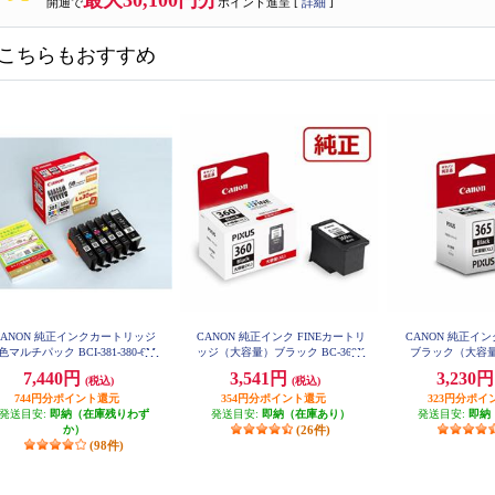
最大30,100円分
開通で
ポイント進呈 [
詳細
]
こちらもおすすめ
CANON 純正インクカートリッジ
CANON 純正インク FINEカートリ
CANON 純正イ
色マルチパック BCI-381-380-6M
ッジ（大容量）ブラック BC-360X
ブラック（大容量）
P
L
7,440円
3,541円
3,230
(税込)
(税込)
744円分ポイント還元
354円分ポイント還元
323円分ポイ
発送目安:
即納（在庫残りわず
発送目安:
即納（在庫あり）
発送目安:
即納
か）
(26件)
(98件)