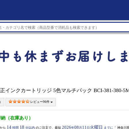
純正インクカートリッジ 5色マルチパック BCI-381-380-5
レビュー96件
即納（在庫あり）
14
18
2026
08
11
火曜日
から
時間
分以内
のご注文で、最短
年
月
日
までに
「
神奈川