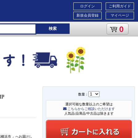
ログイン
ご利用ガイド
新規会員登録
マイページ
0
検索
数量：
MP
選択可能な数量以上のご希望は
こちらからご相談いただけます
人気品/品薄品/中古品は除きます
県横浜市
」
へお届けし