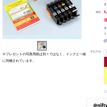
ま
6
価格：
還
ま
支払方法：
※プレゼントの写真用紙は別々ではなく、インクと一緒
に同梱されています。
こ