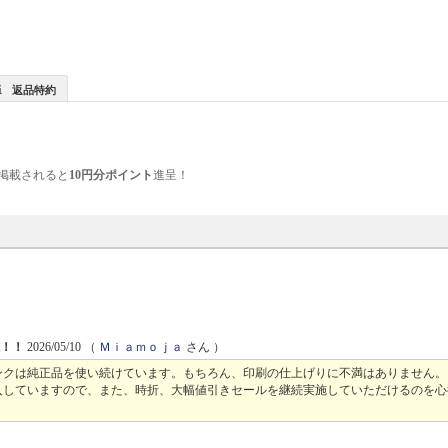
返品特約
掲載されると
10円分ポイント
進呈！
感！！
2026/05/10
（
Ｍｉａｍｏｊａ
さん ）
ンクは純正品を使い続けています。もちろん、印刷の仕上げりに不満はありません。
入していますので、また、時折、大幅値引きセールを継続実施していただけるのを心