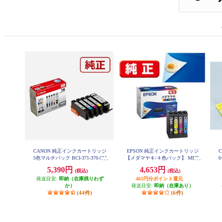
CANON 純正インクカートリッジ
EPSON 純正インクカートリッジ
5色マルチパック BCI-371-370-5M
【メダマヤキ/４色パック】 MED-
6
P
4CL
5,390円
4,653円
(税込)
(税込)
発送目安:
即納（在庫残りわず
465円分ポイント還元
か）
発送目安:
即納（在庫あり）
(44件)
(6件)