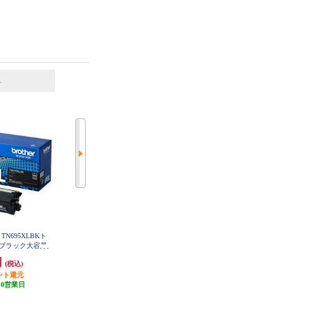
6
7
位
位
位
N695XLBKト
brother 【お得な2個セット】純正
CANON 純正インク FINEカートリ
ブラック大容量
インクカートリッジ4色セット LC
ッジ（大容量）ブラック BC-360X
XLBK
3117-4PK LC3117-4PK-2-ESET
L
円
11,270円
3,541円
(税込)
(税込)
(税込)
ント還元
発送目安:
即納（在庫あり）
354円分ポイント還元
10営業日
(11件)
発送目安:
即納（在庫あり）
(26件)