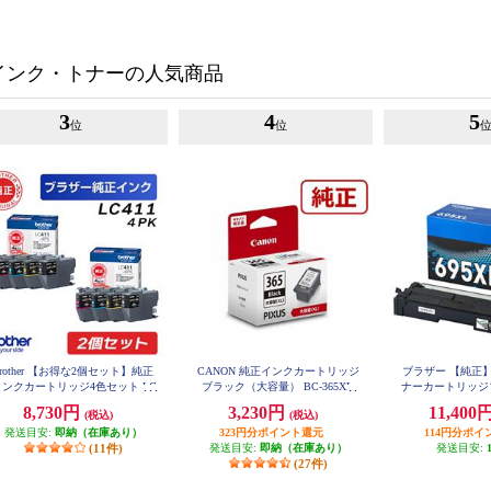
インク・トナーの人気商品
3
4
5
位
位
brother 【お得な2個セット】純正
CANON 純正インクカートリッジ
ブラザー 【純正】T
インクカートリッジ4色セット LC
ブラック（大容量） BC-365XL
ナーカートリッジ
411-4PK LC411-4PK-2-ESET
TN695
8,730円
3,230円
11,400
(税込)
(税込)
発送目安:
即納（在庫あり）
323円分ポイント還元
114円分ポイ
(11件)
発送目安:
即納（在庫あり）
発送目安:
(27件)