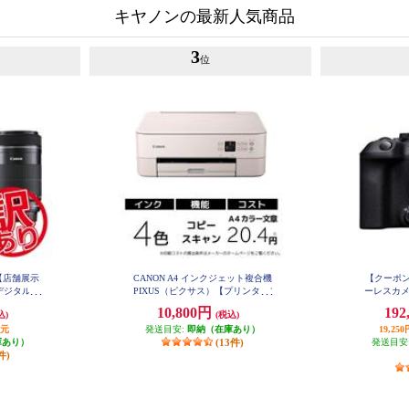
キヤノンの最新人気商品
3
位
【店舗展示
CANON A4 インクジェット複合機
【クーポン
デジタル一
PIXUS（ピクサス）【プリンター/
ーレスカメラ 
 X10 ダブ
ピンク/コピー/スキャン/4色イン
50 IS S
10,800円
192
込)
(税込)
1
EOSKIS
ク】 PIXUSTS5430PK
T
還元
発送目安:
即納（在庫あり）
19,2
庫あり）
(13件)
発送目安
件)