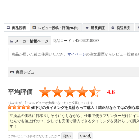
商品説明
レビュー投稿・評価(96件)
延長保証
発送目安
商品コード：
4549292100037
メーカー情報ページ
商品が届いた後ご使用いただき、
マイページ
の注文履歴からレビュー投稿＆
商品レビュー
平均評価
4.6
3人の方が、｢このレビューが参考になった｣と投票しています。
値下げのタイミングを見計らって購入！純正品ならではの安心
互換品の価格に目移りしそうになりながら、仕事で使うプリンターだけにイ
なんでも値上げの中、少しでも安価で購入できるタイミングを見計らって購
す！
はい
いいえ
このレビューは参考になりましたか？