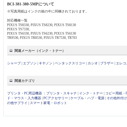
BCI-381-380-5MPについて
※写真用紙はインクの箱の中に同梱されております。
対応機種一覧
PIXUS TS8330, PIXUS TS8230, PIXUS TS8130
PIXUS TS7330,
PIXUS TS6330, PIXUS TS6230, PIXUS TS6130
TR9530, PIXUS TR8530, PIXUS TR7530, TR703
関連メーカー（インク・トナー）
シャープ
|
エプソン
|
キヤノン
|
ペンタックスリコー
|
カシオ
|
ブラザー
|
エレコ
関連カテゴリ
プリンタ・PC周辺機器
：
プリンタ・スキャナ
|
インク・トナー
|
コピー用紙・
ド・マウス・入力機器
|
PCアクセサリー
|
ケーブル・ハブ・電源
|
その他外付
の他サプライ
|
スマート家電・ロボット