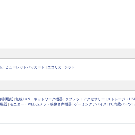
ム
|
ヒューレットパッカード
|
エコリカ
|
ジット
印刷用紙
|
無線LAN・ネットワーク機器
|
タブレットアクセサリー
|
ストレージ・US
け機器
|
モニター・WEBカメラ・映像音声機器
|
ゲーミングデバイス
|
PC内蔵パーツ
|