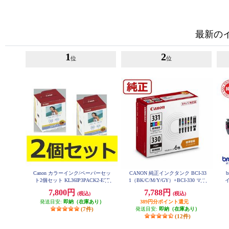
最新の
1
2
位
位
Canon カラーインク/ペーパーセッ
CANON 純正インクタンク BCI-33
ト2個セット KL36IP3PACK2-ESE
1（BK/C/M/Y/GY）+BCI-330 マル
T
チパック BCI-331-330-6MP
7,800円
7,788円
(税込)
(税込)
発送目安:
即納（在庫あり）
389円分ポイント還元
(7件)
発送目安:
即納（在庫あり）
(12件)