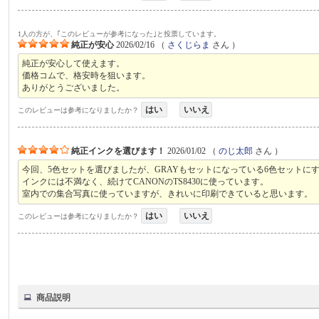
1人の方が、｢このレビューが参考になった｣と投票しています。
純正が安心
2026/02/16
（
さくじらま
さん ）
純正が安心して使えます。
価格コムで、格安時を狙います。
ありがとうございました。
はい
いいえ
このレビューは参考になりましたか？
純正インクを選びます！
2026/01/02
（
のじ太郎
さん ）
今回、5色セットを選びましたが、GRAYもセットになっている6色セットに
インクには不満なく、続けてCANONのTS8430に使っています。
室内での集合写真に使っていますが、きれいに印刷できていると思います。
はい
いいえ
このレビューは参考になりましたか？
商品説明