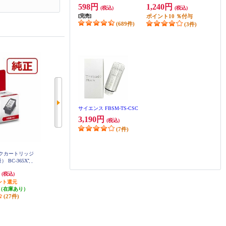
598円
1,240円
(税込)
(税込)
[完売]
ポイント
10
％付与
(689件)
(3件)
サイエンス FBSM-TS-CSC
3,190円
(税込)
(7件)
ンクカートリッジ
CANON 純正インクカートリッジ
CANON 純正インクタンク BCI-33
 BC-365XL
カラー（大容量） BC-366XL
1（BK/C/M/Y/GY）+BCI-330 マル
チパック BCI-331-330-6MP
円
3,120円
7,788円
(税込)
(税込)
(税込)
ント還元
312円分ポイント還元
389円分ポイント還元
（在庫あり）
発送目安:
即納（在庫あり）
発送目安:
即納（在庫あり）
(27件)
(13件)
(12件)