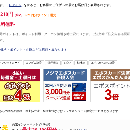
す。
[
ログイン
]をすると、お客様のご住所への最短お届け日が表示されます。
,210円
(税込)
621円分ポイント還元
送料無料
元ポイントは、ポイント利用・クーポン値引き時に変わります。ご注文時「注文内容確認
す。
価格・ポイント・在庫などは店頭と異なります
クレジットカード
コンビニ決済
銀行振込
d払い
PayPay
エポスかんたん決済
ちらの商品の価格・お支払方法・配送方法などはノジマオンライン限定サービスとなります。
高速インターネット @nifty光