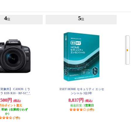
4
5
位
位
対象外】 CANON ミラ
ESET HOME セキュリティ エッセ
EOS R10・RF-S18-1
ンシャル 3台3年
TM レンズキット EOSR10-
,500円
8,837円
(税込)
(税込)
8150ISSTMLK
50円分ポイント還元
発送目安:
5営業日
:
即納（在庫残りわず
(1件)
か）
(7件)