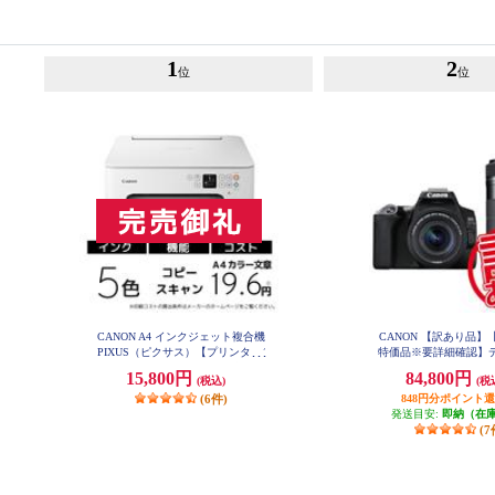
1
2
位
位
CANON A4 インクジェット複合機
CANON 【訳あり品】
PIXUS（ピクサス）【プリンター/
特価品※要詳細確認】
ホワイト/コピー/スキャン/5色イン
眼レフカメラ EOS Kiss
15,800円
84,800円
(税込)
(税
ク】 PIXUSTS7530WH
ルズームキット ブラック 
SX10BKWKI
(6件)
848円分ポイント
発送目安:
即納（在
(7