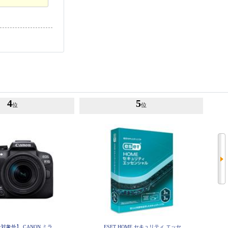
4
5
位
位
対象外】 CANON ミラ
ESET HOME セキュリティ エッセ