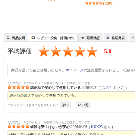
(12件)
商品説明
レビュー投稿・評価(2件)
延長保証
発送目安
平均評価
5.0
商品が届いた後ご使用いただき、
マイページ
の注文履歴からレビュー投稿＆
1人の方が、｢このレビューが参考になった｣と投票しています。
純正品で安心して使用している
2026/05/21
(
スズキ７
さん )
純正品の購入で安心して使用できている。
はい
いいえ
このレビューは参考になりましたか？
1人の方が、｢このレビューが参考になった｣と投票しています。
値段は安くはないが安心
2026/03/06
(
KKK23
さん )
値段は高いが取り付けた時にエラーもなく安心して使えた