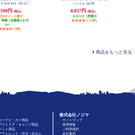
EOS R10・RF-S18-1
ンシャル 3台3年
TM レンズキット EOSR10-
,500円
8,837円
(税込)
(税込)
8150ISSTMLK
50円分ポイント還元
発送目安:
5営業日
:
即納（在庫残りわず
(1件)
か）
(7件)
商品をもっと見る
株式会社ノジマ
カーナビ・カー用品
サイトマップ
アウトドア・キャンプ用品
採用情報
ペット用品
ご利用規約
アウトレット・中古・白ロム
会社案内