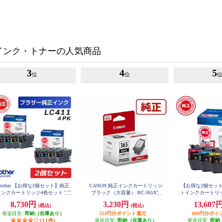
インク・トナーの人気商品
3
4
5
位
位
brother 【お得な2個セット】純正
CANON 純正インクカートリッジ
【お得な2個セットあ
インクカートリッジ4色セット LC
ブラック（大容量） BC-365XL
r インクカートリ
411-4PK LC411-4PK-2-ESET
プ お徳用4色パック 
8,730円
3,230円
13,607
(税込)
(税込)
発送目安:
即納（在庫あり）
323円分ポイント還元
680円分ポイ
(11件)
発送目安:
即納（在庫あり）
発送目安:
即納