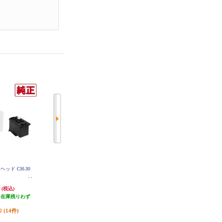
ヘッド CH-30
CANON 純正インク FINEカートリ
CANON 純正インクカートリッジ
ッジ（大容量）ブラック BC-360X
ブラック（大容量） BC-365XL
L
円
3,540円
3,230円
(税込)
(税込)
(税込)
（在庫残りわず
354円分ポイント還元
323円分ポイント還元
）
発送目安:
即納（在庫あり）
発送目安:
即納（在庫あり）
(14件)
(26件)
(27件)