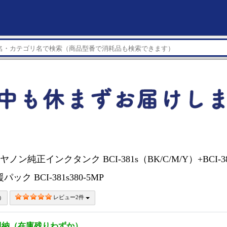
キヤノン純正インクタンク BCI-381s（BK/C/M/Y）+BCI-
ック BCI-381s380-5MP
レビュー2件
即納（在庫残りわずか）