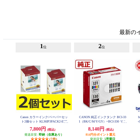
最新の
1
2
位
位
Canon カラーインク/ペーパーセッ
CANON 純正インクタンク BCI-33
ト2個セット KL36IP3PACK2-ESE
1（BK/C/M/Y/GY）+BCI-330 マル
T
チパック BCI-331-330-6MP
7,800円
8,140円
(税込)
(税込)
発送目安:
即納（在庫あり）
814円分ポイント還元
(7件)
発送目安:
5営業日