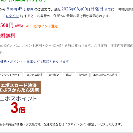
5
45
2026
08
09
日曜日
から
時間
分以内
のご注文で、最短
年
月
日
までに
「
神奈川県
。
[
ログイン
]をすると、お客様のご住所への最短お届け日が表示されます。
,500円
(税込)
450円分ポイント還元
送料無料
元ポイントは、ポイント利用・クーポン値引き時に変わります。ご注文時「注文内容確認
す。
価格・ポイント・在庫などは店頭と異なります
クレジットカード
コンビニ決済
銀行振込
d払い
PayPay
エポスかんたん決済
ちらの商品の価格・お支払方法・配送方法などはノジマオンライン限定サービスとなります。