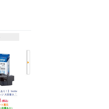
6
7
位
位
位
り！】 brothe
ブラザー 【純正】TN695XLBKト
brother 【お得な2個セット】純正
ッジ 大容量タイ
ナーカートリッジブラック大容量
インクカートリッジ4色セット LC
TN695XLBK
3117-4PK LC3117-4PK-2-ESET
LC3119-4PK
円
12,540円
11,270円
(税込)
(税込)
(税込)
ント還元
627円分ポイント還元
発送目安:
即納（在庫あり）
（在庫あり）
発送目安:
10営業日
(11件)