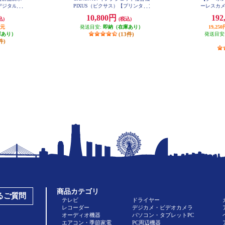
デジタル一
PIXUS（ピクサス）【プリンター/
ーレスカメラ 
 X10 ダブ
ピンク/コピー/スキャン/4色イン
50 IS S
10,800円
192
込)
(税込)
1
EOSKIS
ク】 PIXUSTS5430PK
T
還元
発送目安:
即納（在庫あり）
19,2
庫あり）
(13件)
発送目安
件)
商品カテゴリ
あるご質問
テレビ
ドライヤー
レコーダー
デジカメ・ビデオカメラ
オーディオ機器
パソコン・タブレットPC
エアコン・季節家電
PC周辺機器