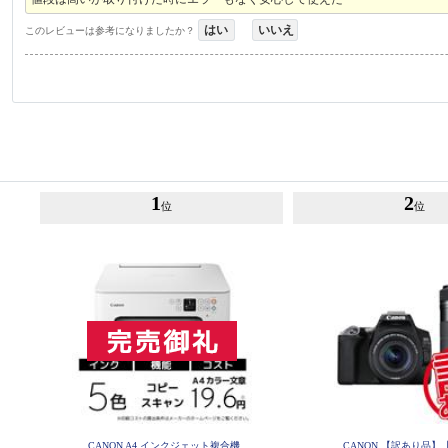
はい
いいえ
このレビューは参考になりましたか？
1
2
位
位
CANON A4 インクジェット複合機
CANON 【訳あり品】