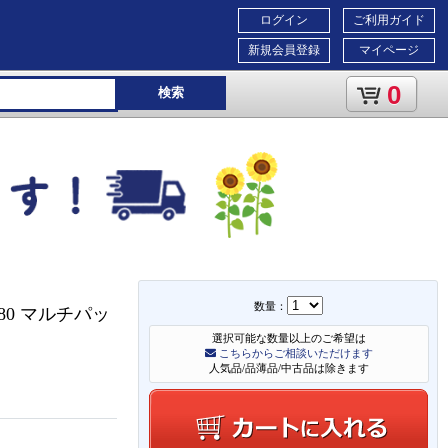
ログイン
ご利用ガイド
新規会員登録
マイページ
0
検索
数量：
380 マルチパッ
選択可能な数量以上のご希望は
こちらからご相談いただけます
人気品/品薄品/中古品は除きます