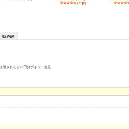
(27件)
返品特約
採用されると
10円分ポイント
進呈