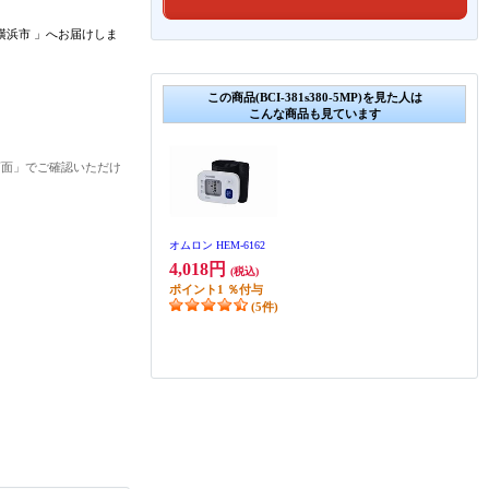
横浜市
」
へお届けしま
この商品(BCI-381s380-5MP)を見た人は
こんな商品も見ています
画面」でご確認いただけ
オムロン HEM-6162
4,018円
(税込)
ポイント
1
％付与
(5件)