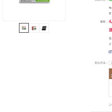
今
す
4
価格：
還
ま
支払方法：
こ