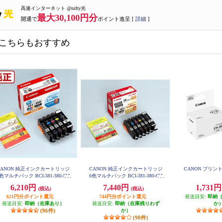
高速インターネット @nifty光
最大30,100円分
開通で
ポイント進呈 [
詳細
]
こちらもおすすめ
CANON 純正インクカートリッジ
CANON 純正インクカートリッジ
CANON プリント
色マルチパック BCI-381-380-5M
6色マルチパック BCI-381-380-6M
P
P
6,210円
7,440円
1,731
(税込)
(税込)
621円分ポイント還元
744円分ポイント還元
発送目安:
即納
発送目安:
即納（在庫あり）
発送目安:
即納（在庫残りわず
か
(96件)
か）
(98件)