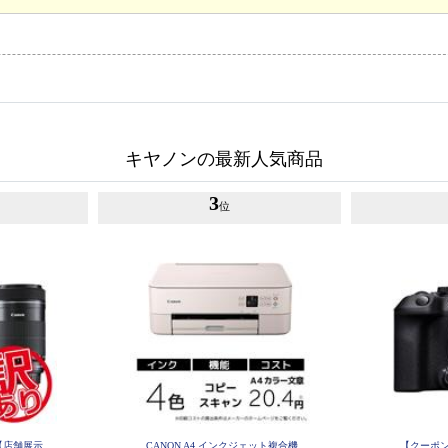
キヤノンの最新人気商品
3
位
【店舗展示
CANON A4 インクジェット複合機
【クーポン