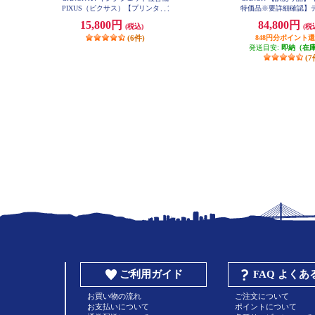
PIXUS（ピクサス）【プリンター/
特価品※要詳細確認】
ホワイト/コピー/スキャン/5色イン
眼レフカメラ EOS Kiss
15,800円
84,800円
(税込)
(税
ク】 PIXUSTS7530WH
ルズームキット ブラック 
SX10BKWKI
(6件)
848円分ポイント
発送目安:
即納（在
(7
ご利用ガイド
FAQ よく
お買い物の流れ
ご注文について
お支払いについて
ポイントについて