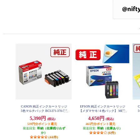
CANON 純正インクカートリッジ
EPSON 純正インクカートリッジ
5色マルチパック BCI-371-370-5M
【メダマヤキ/４色パック】 MED-
5
P
4CL
5,390円
4,650円
(税込)
(税込)
539円分ポイント還元
465円分ポイント還元
発送目安:
即納（在庫残りわず
発送目安:
即納（在庫あり）
か）
(6件)
(44件)