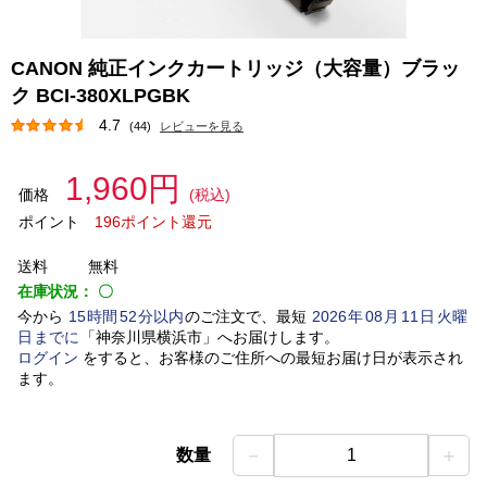
CANON 純正インクカートリッジ（大容量）ブラッ
ク BCI-380XLPGBK
4.7
(44)
レビューを見る
1,960円
価格
(税込)
ポイント
196ポイント還元
送料
無料
在庫状況：
〇
今から
15
時間
52
分以内
のご注文で、最短
2026
年
08
月
11
日
火曜
日
までに
「
神奈川県横浜市
」
へお届けします。
ログイン
をすると、お客様のご住所への最短お届け日が表示され
ます。
－
＋
数量
1