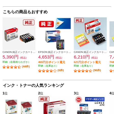
こちらの商品もおすすめ
CANON 純正インクカートリッジ 5色マルチパック BCI-371-370-5MP
EPSON 純正インクカートリッジ【メダマヤキ/４色パック】 MED-4CL
CANON 純正インクカートリッジ 5色マルチパック BCI-381-380-5MP
5,390円
4,653円
6,210円
7
(税込)
(税込)
(税込)
即納（在庫残りわずか）
465円分ポイント還元
621円分ポイント還元
7
即納（在庫あり）
即納（在庫あり）
即
(44件)
(6件)
(96件)
インク・トナーの人気ランキング
1
位
2
位
3
位
4