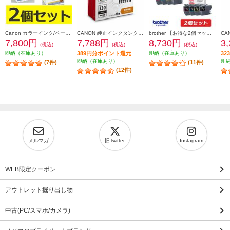
Canon カラーインク/ペーパーセット2個セット KL36IP3PACK2-ESET
CANON 純正インクタンク BCI-331（BK/C/M/Y/GY）+BCI-330 マルチパック BCI-331-330-6MP
brother 【お得な2個セット】純正インクカートリッジ4色セット LC411-4PK LC411-4PK-2-ESET
7,800円
7,788円
8,730円
3
(税込)
(税込)
(税込)
即納（在庫あり）
389円分ポイント還元
即納（在庫あり）
3
即納（在庫あり）
即
(7件)
(11件)
(12件)
メルマガ
旧Twitter
Instagram
WEB限定クーポン
アウトレット掘り出し物
中古(PC/スマホ/カメラ)