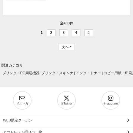
全488件
1
2
3
4
5
次へ >
関連カテゴリ
プリンタ・PC周辺機器
:
プリンタ・スキャナ
|
インク・トナー
|
コピー用紙・印刷
メルマガ
旧Twitter
Instagram
WEB限定クーポン
アウトレット掘り出し物