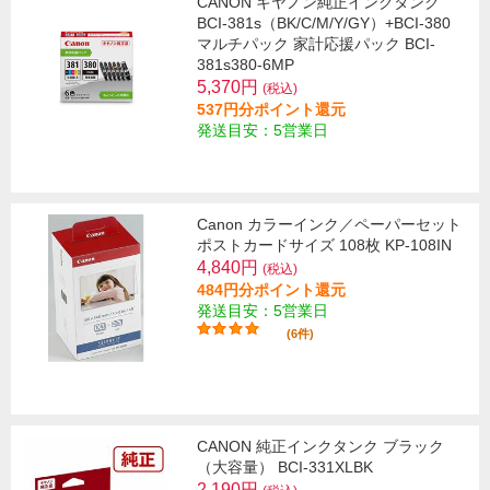
CANON キヤノン純正インクタンク
BCI-381s（BK/C/M/Y/GY）+BCI-380
マルチパック 家計応援パック BCI-
381s380-6MP
5,370円
(税込)
537円分ポイント還元
発送目安：5営業日
Canon カラーインク／ペーパーセット
ポストカードサイズ 108枚 KP-108IN
4,840円
(税込)
484円分ポイント還元
発送目安：5営業日
(6件)
CANON 純正インクタンク ブラック
（大容量） BCI-331XLBK
2,190円