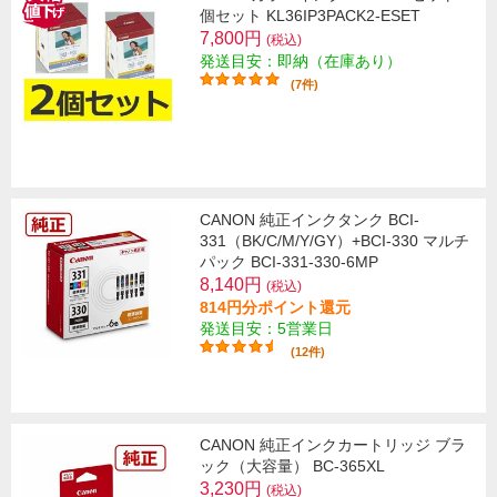
個セット KL36IP3PACK2-ESET
7,800円
(税込)
発送目安：即納（在庫あり）
(7件)
CANON 純正インクタンク BCI-
331（BK/C/M/Y/GY）+BCI-330 マルチ
パック BCI-331-330-6MP
8,140円
(税込)
814円分ポイント還元
発送目安：5営業日
(12件)
CANON 純正インクカートリッジ ブラ
ック（大容量） BC-365XL
3,230円
(税込)