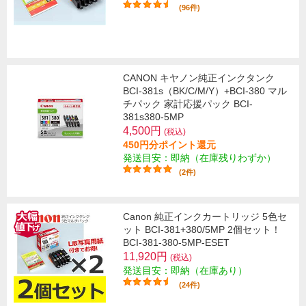
(96件)
CANON キヤノン純正インクタンク
BCI-381s（BK/C/M/Y）+BCI-380 マル
チパック 家計応援パック BCI-
381s380-5MP
4,500円
(税込)
450円分ポイント還元
発送目安：即納（在庫残りわずか）
(2件)
Canon 純正インクカートリッジ 5色セ
ット BCI-381+380/5MP 2個セット！
BCI-381-380-5MP-ESET
11,920円
(税込)
発送目安：即納（在庫あり）
(24件)