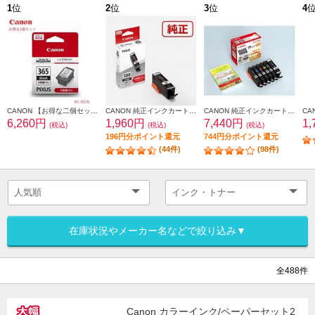
1
位
2
位
3
位
4
CANON 【お得な二個セット】CANON 純正インクカートリッジ ブラック（大容量） BC-365XL BC-365XL-2-ESET
CANON 純正インクカートリッジ（大容量）ブラック BCI-380XLPGBK
CANON 純正インクカートリッジ 6色マルチパック BCI-381-380-6MP
6,260円
1,960円
7,440円
1
(税込)
(税込)
(税込)
196円分ポイント還元
744円分ポイント還元
(44件)
(98件)
在庫状況やメーカー名などで絞り込み▼
全488件
Canon カラーインク/ペーパーセット2