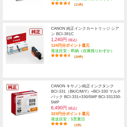
(11件)
CANON 純正インクカートリッジ シア
ン BCI-381C
1,240円
(税込)
124円分ポイント還元
発送目安：即納（在庫残りわずか）
(20件)
CANON キヤノン純正インクタンク
BCI-331（BK/C/M/Y）+BCI-330 マルチ
パック BCI-331+330/5MP BCI-331330-
5MP
6,490円
(税込)
324円分ポイント還元
発送目安：5営業日
(1件)