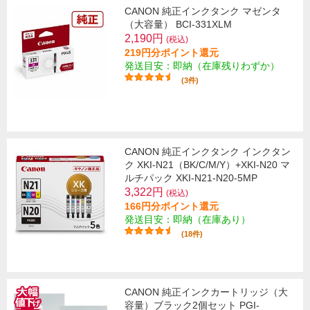
CANON 純正インクタンク マゼンタ
（大容量） BCI-331XLM
2,190円
(税込)
219円分ポイント還元
発送目安：即納（在庫残りわずか）
(3件)
CANON 純正インクタンク インクタン
ク XKI-N21（BK/C/M/Y）+XKI-N20 マ
ルチパック XKI-N21-N20-5MP
3,322円
(税込)
166円分ポイント還元
発送目安：即納（在庫あり）
(18件)
CANON 純正インクカートリッジ（大
容量）ブラック2個セット PGI-