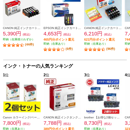
CANON 純正インクカートリッジ 5色マルチパック BCI-371-370-5MP
EPSON 純正インクカートリッジ【メダマヤキ/４色パック】 MED-4CL
CANON 純正インクカートリッジ 5色マルチパック BCI-381-380-5MP
5,390円
4,653円
6,210円
7
(税込)
(税込)
(税込)
即納（在庫残りわずか）
465円分ポイント還元
621円分ポイント還元
7
即納（在庫あり）
即納（在庫あり）
即
(44件)
(6件)
(96件)
インク・トナーの人気ランキング
1
位
2
位
3
位
4
Canon カラーインク/ペーパーセット2個セット KL36IP3PACK2-ESET
CANON 純正インクタンク BCI-331（BK/C/M/Y/GY）+BCI-330 マルチパック BCI-331-330-6MP
brother 【お得な2個セット】純正インクカートリッジ4色セット LC411-4PK LC411-4PK-2-ESET
7,800円
7,788円
8,730円
3
(税込)
(税込)
(税込)
即納（在庫あり）
389円分ポイント還元
即納（在庫あり）
3