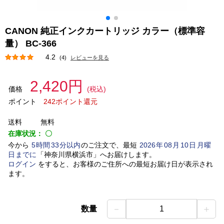
CANON 純正インクカートリッジ カラー（標準容
量） BC-366
4.2
(4)
レビューを見る
2,420円
価格
(税込)
ポイント
242ポイント還元
送料
無料
在庫状況：
〇
今から
5
時間
33
分以内
のご注文で、最短
2026
年
08
月
10
日
月曜
日
までに
「
神奈川県横浜市
」
へお届けします。
ログイン
をすると、お客様のご住所への最短お届け日が表示され
ます。
－
＋
数量
1