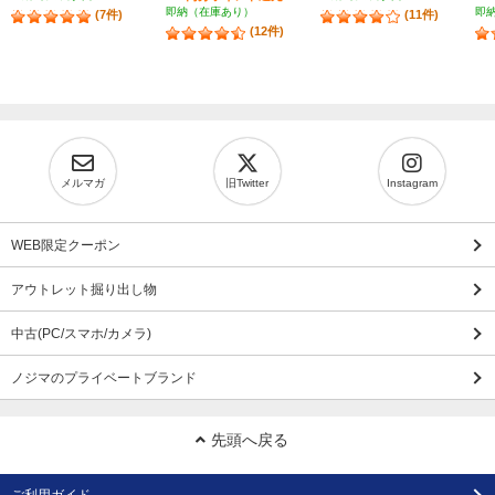
即納（在庫あり）
即
(7件)
(11件)
(12件)
メルマガ
旧Twitter
Instagram
WEB限定クーポン
アウトレット掘り出し物
中古(PC/スマホ/カメラ)
ノジマのプライベートブランド
先頭へ戻る