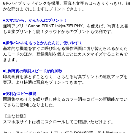
6色ハイブリッドインクを採用。写真も文字もはっきりくっきり、細
かな部分までにじまずにプリントできます。
■スマホから、かんたんにプリント！
無料アプリ「Canon PRINT Inkjet/SELPHY」を使えば、写真も文書
も直接プリント可能！クラウドからのプリントも便利です。
■操作パネルをもっとかんたんに、使いやすく
基本的な機能をすぐに呼び出せる操作画面に切り替えられるかんた
んモードのほか、登録機能を個人ごとにカスタマイズすることもで
きます。
■L判写真の印刷スピードが約10秒
印刷画質を落とすことなく、さらなる写真プリントの速度アップを
実現。より快適に写真をプリントできます。
■便利なコピー機能
問題集やぬりえを繰り返し使えるカラー消去コピーの新機能がつい
てさらに便利になりました。
【主な仕様】
スマホ版サイトは横にスクロールしてご確認いただけます。