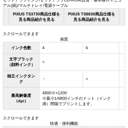
セットアップインク/セットアップCD-ROM/設置・基本操作マニュ
アル(紙)/マルチトレイ/電源ケーブル
PIXUS TS3730商品仕様を
PIXUS TS8830商品仕様を
見る商品紹介を見る
見る商品紹介を見る
スクロールできます
画質
インク色数
4
6
文字ブラック
○
（顔料インク）
独立インクタン
－
○
ク
4800※×1200
最高解像度
※最小1/4800インチのドット（インク
（dpi）
滴）間隔でプリントします。
スクロールできます
快適・便利機能