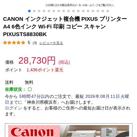
CANON インクジェット複合機 PIXUS プリンター
A4 6色インク Wi-Fi 印刷 コピー スキャン
PIXUSTS8830BK
5
(3)
レビューを見る
28,730円
価格
(税込)
ポイント
1,436ポイント還元
送料
無料
在庫状況：
〇
今から
5
時間
47
分以内
のご注文で、最短
2026
年
08
月
11
日
火曜
日
までに
「
神奈川県横浜市
」
へお届けします。
ログイン
をすると、お客様のご住所への最短お届け日が表示され
ます。