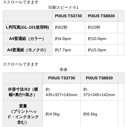
スクロールできます
印刷スピード※1
PIXUS TS3730
PIXUS TS8830
L判写真(GL-101使用時)
約52秒
約10秒
A4普通紙（カラー）
約4.0ipm
約10.0ipm
A4普通紙（モノクロ）
約7.7ipm
約15.0ipm
スクロールできます
本体
PIXUS TS3730
PIXUS TS8830
外形寸法※2（横
約
約
幅×奥行×高さ）
435×327×145mm
372×345×142mm
質量
（プリントヘッ
約4.0kg
約6.6kg
ド・インクタンク
含む）