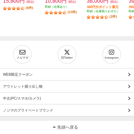
15,800円
10,800円
38,000円
3
(税込)
(税込)
(税込)
即納（在庫あり）
380円分ポイント還元
3
(6件)
即納（在庫残りわずか）
即
(13件)
(2件)
メルマガ
旧Twitter
Instagram
WEB限定クーポン
アウトレット掘り出し物
中古(PC/スマホ/カメラ)
ノジマのプライベートブランド
先頭へ戻る