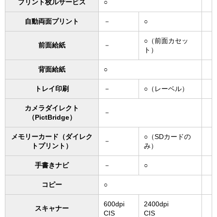
プリント枚ルサービス
○
自動両面プリント
－
○
○（前面カセッ
前面給紙
－
ト）
背面給紙
○
トレイ印刷
－
○（レーベル）
カメラダイレクト
－
（PictBridge）
メモリーカード（ダイレク
○（SDカードの
－
トプリント）
み）
手書きナビ
－
○
コピー
○
600dpi
2400dpi
スキャナー
CIS
CIS