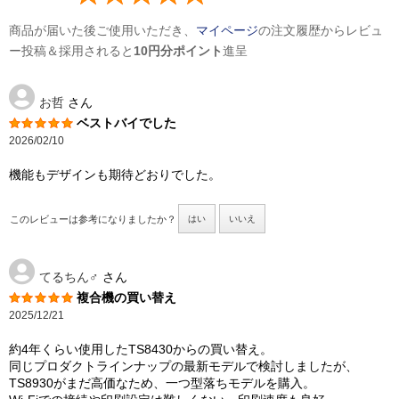
商品が届いた後ご使用いただき、
マイページ
の注文履歴からレビュ
ー投稿＆採用されると
10円分ポイント
進呈
お哲
さん
ベストバイでした
2026/02/10
機能もデザインも期待どおりでした。
このレビューは参考になりましたか？
はい
いいえ
てるちん♂
さん
複合機の買い替え
2025/12/21
約4年くらい使用したTS8430からの買い替え。
同じプロダクトラインナップの最新モデルで検討しましたが、
TS8930がまだ高価なため、一つ型落ちモデルを購入。