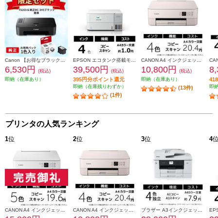
Canon 【お得なブラックインクセット】PIXUSTS203 TS203-INK-ESET
EPSON エコタンク搭載モデル A4カラー複合機 ホワイト EW-M638T
CANON A4 インクジェット複合機 PIXUS（ピクサス）【プリンター/ピンク/コピー/スキャン/4色インク】 PIXUSTS5430PK
6,530円
39,500円
10,800円
8
(税込)
(税込)
(税込)
即納（在庫あり）
395円分ポイント還元
即納（在庫あり）
4
即納（在庫残りわずか）
即
(13件)
(1件)
プリンタの人気ランキング
1
位
2
位
3
位
4
CANON A4 インクジェット複合機 PIXUS（ピクサス）【プリンター/ホワイト/コピー/スキャン/5色インク】 PIXUSTS7530WH
CANON A4 インクジェット複合機 PIXUS（ピクサス）【プリンター/ピンク/コピー/スキャン/4色インク】 PIXUSTS5430PK
ブラザー A3インクジェット複合機DCP-J7205CDWコピープリントスキャン自動両面印刷Wi-Fiビジネス DCP-J7205CDW