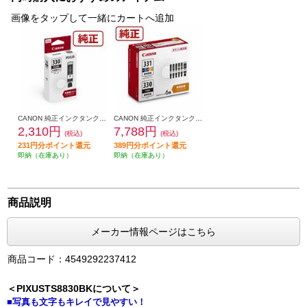
画像をタップして一緒にカートへ追加
CANON 純正インクタンク ブラック（大容量） BCI-330XLPGBK
CANON 純正インクタンク BCI-331（BK/C/M/Y/GY）+BCI-330 マルチパック BCI-331-330-6MP
2,310円
7,788円
(税込)
(税込)
231円分ポイント還元
389円分ポイント還元
即納（在庫あり）
即納（在庫あり）
商品説明
メーカー情報ページはこちら
商品コード：4549292237412
＜PIXUSTS8830BKについて＞
■写真も文字もキレイで見やすい！