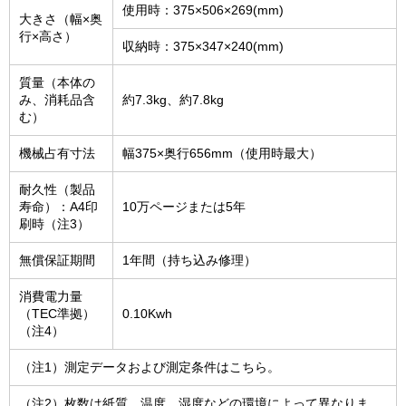
使用時：375×506×269(mm)
大きさ（幅×奥
行×高さ）
収納時：375×347×240(mm)
質量（本体の
み、消耗品含
約7.3kg、約7.8kg
む）
機械占有寸法
幅375×奥行656mm（使用時最大）
耐久性（製品
寿命）：A4印
10万ページまたは5年
刷時（注3）
無償保証期間
1年間（持ち込み修理）
消費電力量
（TEC準拠）
0.10Kwh
（注4）
（注1）測定データおよび測定条件はこちら。
（注2）枚数は紙質、温度、湿度などの環境によって異なりま