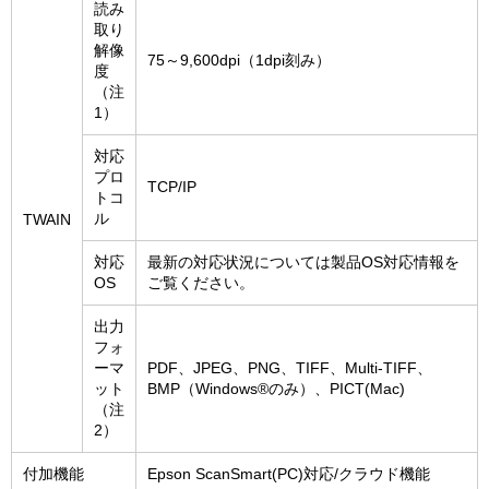
読み
取り
解像
75～9,600dpi（1dpi刻み）
度
（注
1）
対応
プロ
TCP/IP
トコ
ル
TWAIN
対応
最新の対応状況については製品OS対応情報を
OS
ご覧ください。
出力
フォ
ーマ
PDF、JPEG、PNG、TIFF、Multi-TIFF、
ット
BMP（Windows®のみ）、PICT(Mac)
（注
2）
付加機能
Epson ScanSmart(PC)対応/クラウド機能