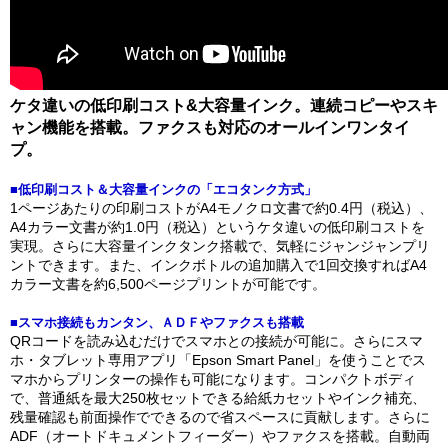
ケタ違いの低印刷コスト&大容量インク。連続コピーやスキ
ャン機能を搭載。ファクスも対応のオールインワンタイ
プ。
■低印刷コスト＆大容量インクの「エコタンク方式」
1ページあたりの印刷コストがA4モノクロ文書で約0.4円（税込）、
A4カラー文書が約1.0円（税込）というケタ違いの低印刷コストを
実現。さらに大容量インクタンク搭載で、気軽にジャンジャンプリ
ントできます。また、インクボトルの追加購入で1回交換すればA4
カラー文書を約6,500ページプリントが可能です。
■スマホ接続もカンタン、ＡＤＦやファクスも搭載
QRコードを読み込むだけでスマホとの接続が可能に。さらにスマ
ホ・タブレット専用アプリ「Epson Smart Panel」を使うことでス
マホからプリンターの操作も可能になります。コンパクトボディ
で、普通紙を最大250枚セットできる給紙カセットやインク補充、
残量確認も前面操作でできるので省スペースに貢献します。さらに
ADF（オートドキュメントフィーダー）やファクスを搭載。自動両