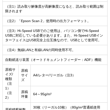
（注1）読み取り解像度が高解像度になると、読み取り範囲は制
限されます
（注2）「Epson Scan 2」使用時の出力フォーマット。
（注3）Hi-Speed USBでのご使用は、パソコン側でHi-Speed
USBに対応している必要があります。また、Hi-Speed USBイン
ターフェイスはUSB完全上位互換なので、USBとして使用可。
（注4）無線LANと有線LANの同時使用不可。
自動紙送り装置（オートドキュメントフィーダー：ADF）機能
原稿サ
原稿
イズ/
サイ
A4/レター/リーガル（注3）
種類
ズ
（注
1）
原稿
（注
64～95g/m²
坪量
2）
30枚（リーガル10枚）（80g/m²普通紙使用
原稿積載枚数