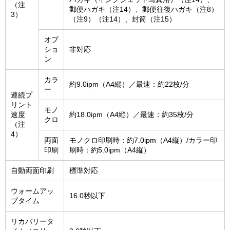
（注
郵便ハガキ（注14）、郵便往復ハガキ（注8）
3）
（注9）（注14）、封筒（注15）
オプ
ショ
非対応
ン
カラ
約9.0ipm（A4縦）／最速：約22枚/分
ー
連続プ
リント
モノ
速度
約18.0ipm（A4縦）／最速：約35枚/分
クロ
（注
4）
両面
モノクロ印刷時：約7.0ipm（A4縦）/カラー印
印刷
刷時：約5.0ipm（A4縦）
自動両面印刷
標準対応
ウォームアッ
16.0秒以下
プタイム
リカバリータ