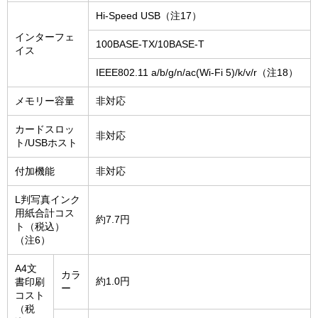
Hi-Speed USB（注17）
インターフェ
100BASE-TX/10BASE-T
イス
IEEE802.11 a/b/g/n/ac(Wi-Fi 5)/k/v/r（注18）
メモリー容量
非対応
カードスロッ
非対応
ト/USBホスト
付加機能
非対応
L判写真インク
用紙合計コス
約7.7円
ト（税込）
（注6）
A4文
カラ
約1.0円
書印刷
ー
コスト
（税