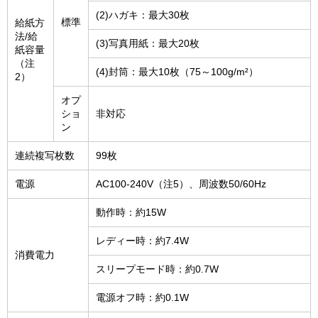
(2)ハガキ：最大30枚
標準
給紙方
法/給
(3)写真用紙：最大20枚
紙容量
（注
(4)封筒：最大10枚（75～100g/m²）
2）
オプ
ショ
非対応
ン
連続複写枚数
99枚
電源
AC100-240V（注5）、周波数50/60Hz
動作時：約15W
レディー時：約7.4W
消費電力
スリープモード時：約0.7W
電源オフ時：約0.1W