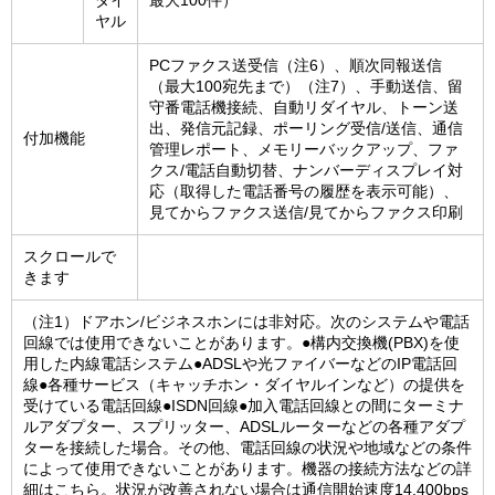
ダイ
最大100件）
ヤル
PCファクス送受信（注6）、順次同報送信
（最大100宛先まで）（注7）、手動送信、留
守番電話機接続、自動リダイヤル、トーン送
出、発信元記録、ポーリング受信/送信、通信
付加機能
管理レポート、メモリーバックアップ、ファ
クス/電話自動切替、ナンバーディスプレイ対
応（取得した電話番号の履歴を表示可能）、
見てからファクス送信/見てからファクス印刷
スクロールで
きます
（注1）ドアホン/ビジネスホンには非対応。次のシステムや電話
回線では使用できないことがあります。●構内交換機(PBX)を使
用した内線電話システム●ADSLや光ファイバーなどのIP電話回
線●各種サービス（キャッチホン・ダイヤルインなど）の提供を
受けている電話回線●ISDN回線●加入電話回線との間にターミナ
ルアダプター、スプリッター、ADSLルーターなどの各種アダプ
ターを接続した場合。その他、電話回線の状況や地域などの条件
によって使用できないことがあります。機器の接続方法などの詳
細はこちら。状況が改善されない場合は通信開始速度14,400bps