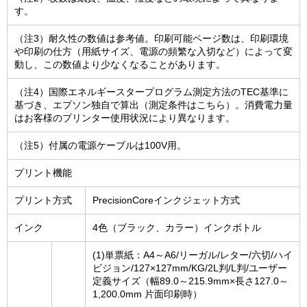
す。
（注3）耐久性の数値は参考値。印刷可能ページ数は、印刷環境
や印刷の仕方（用紙サイズ、電源の頻繁な入切など）によって変
動し、この数値より少なくなることがあります。
（注4）国際エネルギースタープログラム測定方法のTEC基準に
基づき、エプソン独自で算出（測定条件はこちら）。消費電力量
はお客様のプリンター使用状況により異なります。
（注5）付属の電源ケーブルは100V用。
プリント機能
プリント方式
PrecisionCoreインクジェット方式
インク
4色（ブラック、カラー）インクボトル
(1)単票紙：A4～A6/リーガル/レター/六切/ハイ
ビジョン/127×127mm/KG/2L判/L判/ユーザー
定義サイズ（幅89.0～215.9mm×長さ127.0～
1,200.0mm 片面印刷時）