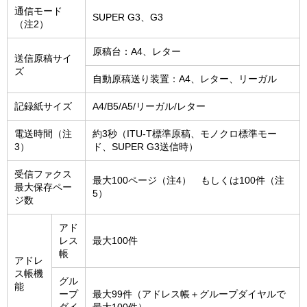
通信モード
SUPER G3、G3
（注2）
原稿台：A4、レター
送信原稿サイ
ズ
自動原稿送り装置：A4、レター、リーガル
記録紙サイズ
A4/B5/A5/リーガル/レター
電送時間（注
約3秒（ITU-T標準原稿、モノクロ標準モー
3）
ド、SUPER G3送信時）
受信ファクス
最大100ページ（注4） もしくは100件（注
最大保存ペー
5）
ジ数
アド
レス
最大100件
帳
アドレ
ス帳機
グル
能
ープ
最大99件（アドレス帳＋グループダイヤルで