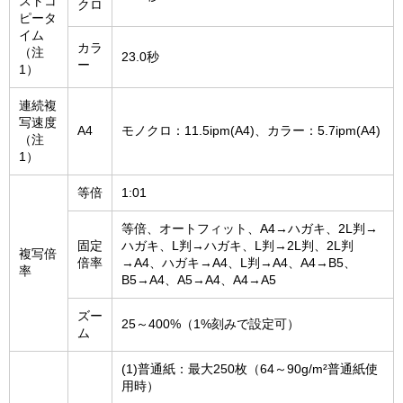
ストコ
クロ
ピータ
イム
カラ
（注
23.0秒
ー
1）
連続複
写速度
A4
モノクロ：11.5ipm(A4)、カラー：5.7ipm(A4)
（注
1）
等倍
1:01
等倍、オートフィット、A4→ハガキ、2L判→
固定
ハガキ、L判→ハガキ、L判→2L判、2L判
複写倍
倍率
→A4、ハガキ→A4、L判→A4、A4→B5、
率
B5→A4、A5→A4、A4→A5
ズー
25～400%（1%刻みで設定可）
ム
(1)普通紙：最大250枚（64～90g/m²普通紙使
用時）