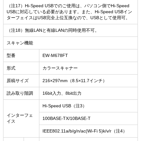
（注17）Hi-Speed USBでのご使用は、パソコン側でHi-Speed
USBに対応している必要があります。また、Hi-Speed USBイン
ターフェイスはUSB完全上位互換なので、USBとして使用可。
（注18）無線LANと有線LANの同時使用不可。
スキャン機能
型番
EW-M678FT
形式
カラースキャナー
原稿サイズ
216×297mm（8.5×11.7インチ）
読み取り階調
16bit入力、8bit出力
Hi-Speed USB（注3）
インターフェ
100BASE-TX/10BASE-T
イス
IEEE802.11a/b/g/n/ac(Wi-Fi 5)k/v/r（注4）