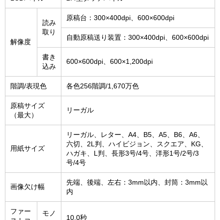
原稿台：300×400dpi、600×600dpi
読み
取り
自動原稿送り装置：300×400dpi、600×600dpi
解像度
書き
600×600dpi、600×1,200dpi
込み
階調/表現色
各色256階調/1,670万色
原稿サイズ
リーガル
（最大）
リーガル、レター、A4、B5、A5、B6、A6、
六切、2L判、ハイビジョン、スクエア、KG、
用紙サイズ
ハガキ、L判、長形3号/4号、洋形1号/2号/3
号/4号
先端、後端、左右：3mm以内、封筒：3mm以
画像欠け幅
内
ファー
モノ
10.0秒