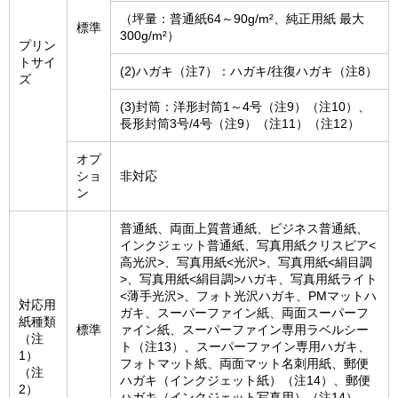
（坪量：普通紙64～90g/m²、純正用紙 最大
標準
300g/m²）
プリン
トサイ
(2)ハガキ（注7）：ハガキ/往復ハガキ（注8）
ズ
(3)封筒：洋形封筒1～4号（注9）（注10）、
長形封筒3号/4号（注9）（注11）（注12）
オプ
ショ
非対応
ン
普通紙、両面上質普通紙、ビジネス普通紙、
インクジェット普通紙、写真用紙クリスピア<
高光沢>、写真用紙<光沢>、写真用紙<絹目調
>、写真用紙<絹目調>ハガキ、写真用紙ライト
<薄手光沢>、フォト光沢ハガキ、PMマットハ
対応用
ガキ、スーパーファイン紙、両面スーパーフ
紙種類
標準
ァイン紙、スーパーファイン専用ラベルシー
（注
ト（注13）、スーパーファイン専用ハガキ、
1）
フォトマット紙、両面マット名刺用紙、郵便
（注
ハガキ（インクジェット紙）（注14）、郵便
2）
ハガキ（インクジェット写真用）（注14）、