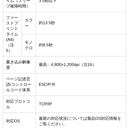
イム（スリー
3.0秒以下
ブ複帰時間）
ファー
カラ
約13.5秒
ストプ
ー
リント
タイム
(A4)
モノ
（注
約8.5秒
クロ
5）
書き込み解像
最高：4,800×1,200dpi（注16）
度
ページ記述言
語/コントロー
ESC/P-R
ルコード体系
対応プロトコ
TCP/IP
ル
最新の対応状況については製品OS対応情報を
対応OS
ご覧ください。