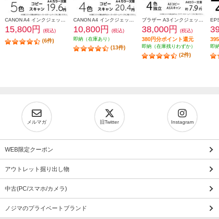
CANON A4 インクジェット複合機 PIXUS（ピクサス）【プリンター/ホワイト/コピー/スキャン/5色インク】 PIXUSTS7530WH
CANON A4 インクジェット複合機 PIXUS（ピクサス）【プリンター/ピンク/コピー/スキャン/4色インク】 PIXUSTS5430PK
ブラザー A3インクジェット複合機DCP-J7205CDWコピープリントスキャン自動両面印刷Wi-Fiビジネス DCP-J7205CDW
15,800円
10,800円
38,000円
3
(税込)
(税込)
(税込)
即納（在庫あり）
380円分ポイント還元
3
(6件)
即納（在庫残りわずか）
即
(13件)
(2件)
メルマガ
旧Twitter
Instagram
WEB限定クーポン
アウトレット掘り出し物
中古(PC/スマホ/カメラ)
ノジマのプライベートブランド