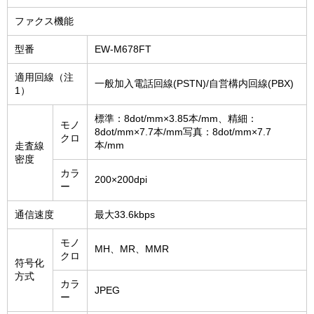
ファクス機能
型番
EW-M678FT
適用回線（注
一般加入電話回線(PSTN)/自営構内回線(PBX)
1）
標準：8dot/mm×3.85本/mm、精細：
モノ
8dot/mm×7.7本/mm写真：8dot/mm×7.7
クロ
本/mm
走査線
密度
カラ
200×200dpi
ー
通信速度
最大33.6kbps
モノ
MH、MR、MMR
クロ
符号化
方式
カラ
JPEG
ー