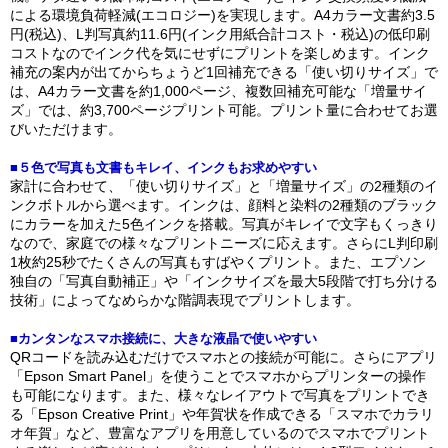
による環境負荷軽減(エコロジー)を実現します。A4カラー文書約3.5
円(税込)、L判写真約11.6円(インク用紙合計コスト・税込)の低印刷
コストなのでインク代を気にせずにプリントを楽しめます。インク
補充の案内が出てからちょうど1回補充できる「使い切りサイズ」で
は、A4カラー文書を約1,000ページ、複数回補充可能な「増量サイ
ズ」では、約3,700ページプリント可能。プリント量に合わせてお選
びいただけます。
■５色で写真も文書もキレイ、インクもお求めやすい
家計に合わせて、「使い切りサイズ」と「増量サイズ」の2種類のイ
ンクボトルから選べます。インクは、顔料と染料の2種類のブラック
にカラーを加えた5色インクを搭載。写真がキレイで文字もくっきり
なので、家庭での様々なプリントニーズに応えます。さらにL判印刷
1枚約25秒でたくさんの写真もすばやくプリント。また、エプソン
独自の「写真自動補正」や「インクサイズを最大5段階で打ち分ける
技術」によってなめらかな階調表現でプリントします。
■カンタンなスマホ接続に、大きな液晶で使いやすい
QRコードを読み込むだけでスマホとの接続が可能に。さらにアプリ
「Epson Smart Panel」を使うことでスマホからプリンターの操作
も可能になります。また、様々なレイアウトで写真をプリントでき
る「Epson Creative Print」や年賀状を作成できる「スマホでカラリ
オ年賀」など、豊富なアプリを用意しているのでスマホでプリント