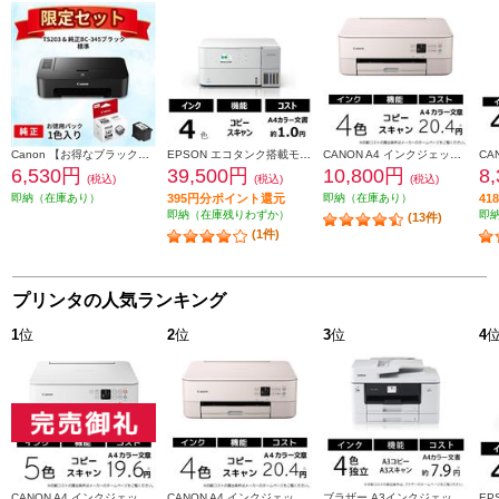
Canon 【お得なブラックインクセット】PIXUSTS203 TS203-INK-ESET
EPSON エコタンク搭載モデル A4カラー複合機 ホワイト EW-M638T
CANON A4 インクジェット複合機 PIXUS（ピクサス）【プリンター/ピンク/コピー/スキャン/4色インク】 PIXUSTS5430PK
6,530円
39,500円
10,800円
8
(税込)
(税込)
(税込)
即納（在庫あり）
395円分ポイント還元
即納（在庫あり）
4
即納（在庫残りわずか）
即
(13件)
(1件)
プリンタの人気ランキング
1
位
2
位
3
位
4
CANON A4 インクジェット複合機 PIXUS（ピクサス）【プリンター/ホワイト/コピー/スキャン/5色インク】 PIXUSTS7530WH
CANON A4 インクジェット複合機 PIXUS（ピクサス）【プリンター/ピンク/コピー/スキャン/4色インク】 PIXUSTS5430PK
ブラザー A3インクジェット複合機DCP-J7205CDWコピープリントスキャン自動両面印刷Wi-Fiビジネス DCP-J7205CDW