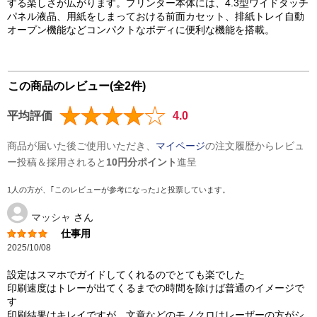
する楽しさが広がります。プリンター本体には、4.3型ワイドタッチ
パネル液晶、用紙をしまっておける前面カセット、排紙トレイ自動
オープン機能などコンパクトなボディに便利な機能を搭載。
この商品のレビュー(全2件)
平均評価
4.0
商品が届いた後ご使用いただき、
マイページ
の注文履歴からレビュ
ー投稿＆採用されると
10円分ポイント
進呈
1人の方が、｢このレビューが参考になった｣と投票しています。
マッシャ
さん
仕事用
2025/10/08
設定はスマホでガイドしてくれるのでとても楽でした
印刷速度はトレーが出てくるまでの時間を除けば普通のイメージで
す
印刷結果はキレイですが、文章などのモノクロはレーザーの方がシ