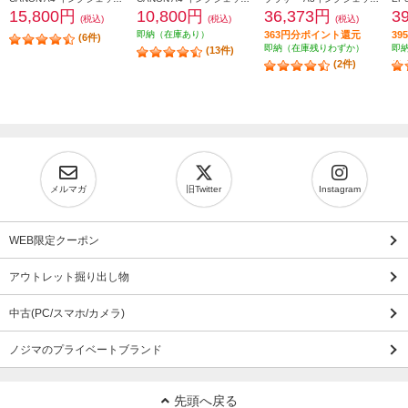
15,800円
10,800円
36,373円
3
(税込)
(税込)
(税込)
即納（在庫あり）
363円分ポイント還元
3
(6件)
即納（在庫残りわずか）
即
(13件)
(2件)
メルマガ
旧Twitter
Instagram
WEB限定クーポン
アウトレット掘り出し物
中古(PC/スマホ/カメラ)
ノジマのプライベートブランド
先頭へ戻る