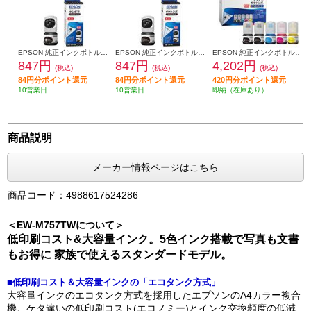
EPSON 純正インクボトル ケンダマ マットブラック KEN-MB
EPSON 純正インクボトル タケトンボ フォトブラック TAK-PB
EPSON 純正インクボトル ケンダマ・タケトンボ 5色パック KETA-5CL
847円
847円
4,202円
(税込)
(税込)
(税込)
84円分ポイント還元
84円分ポイント還元
420円分ポイント還元
10営業日
10営業日
即納（在庫あり）
商品説明
メーカー情報ページはこちら
商品コード：4988617524286
＜EW-M757TWについて＞
低印刷コスト&大容量インク。5色インク搭載で写真も文書
もお得に 家族で使えるスタンダードモデル。
■低印刷コスト＆大容量インクの「エコタンク方式」
大容量インクのエコタンク方式を採用したエプソンのA4カラー複合
機。ケタ違いの低印刷コスト(エコノミー)とインク交換頻度の低減