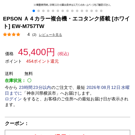
EPSON Ａ４カラー複合機・エコタンク搭載 [ホワイ
ト] EW-M757TW
4
(2)
レビューを見る
45,400円
価格
(税込)
ポイント
454ポイント還元
送料
無料
在庫状況：
〇
今から
23
時間
23
分以内
のご注文で、最短
2026
年
08
月
12
日
水曜
日
までに
「
神奈川県横浜市
」
へお届けします。
ログイン
をすると、お客様のご住所への最短お届け日が表示され
ます。
クーポン：