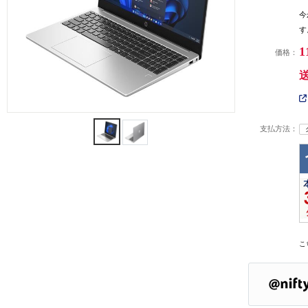
今
す
1
価格：
支払方法：
こ