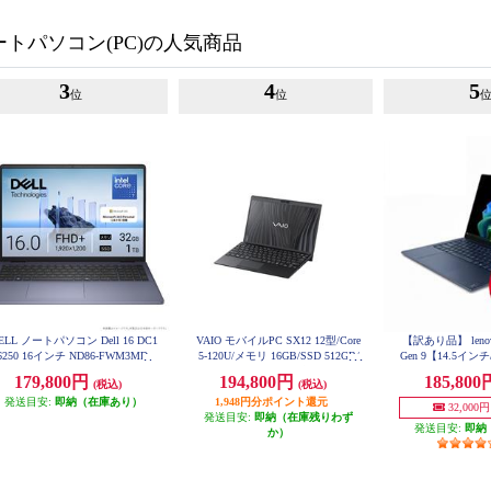
トパソコン(PC)の人気商品
3
4
5
位
位
ELL ノートパソコン Dell 16 DC1
VAIO モバイルPC SX12 12型/Core
【訳あり品】 lenovo 
6250 16インチ ND86-FWM3MD
5-120U/メモリ 16GB/SSD 512GB/
Gen 9【14.5インチ/
ilot+PC/Qualcomm 
Windows 11 Pro/Ofiice無し）/ファ
179,800円
194,800円
185,80
te X1E-78-100/
(税込)
(税込)
インブラック VJS12795101B
B/コズミックブルー】
発送目安:
即納（在庫あり）
1,948円分ポイント還元
32,00
P
発送目安:
即納（在庫残りわず
発送目安:
即納
か）