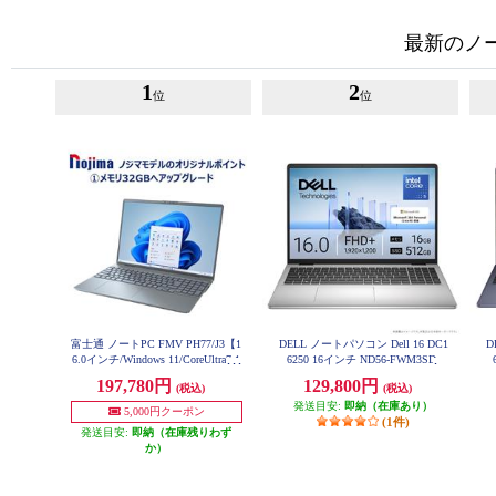
最新のノー
1
2
位
位
富士通 ノートPC FMV PH77/J3【1
DELL ノートパソコン Dell 16 DC1
D
6.0インチ/Windows 11/CoreUltra7-1
6250 16インチ ND56-FWM3SD
55H/メモリ32GB/SSD512GB/Micro
197,780円
129,800円
(税込)
(税込)
soft Office搭載/ストームグレー/202
4年10月モデル】 FMVP77J3HN
発送目安:
即納（在庫あり）
5,000円クーポン
(1件)
発送目安:
即納（在庫残りわず
か）