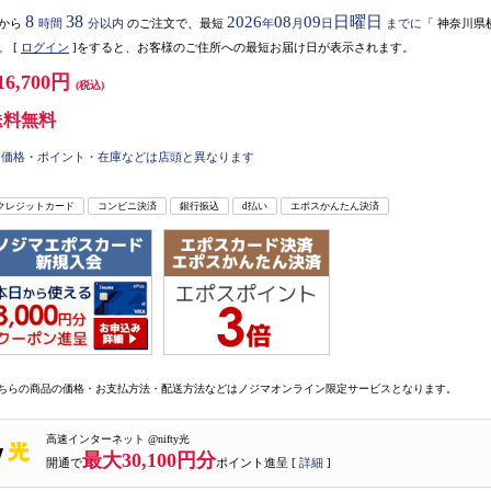
8
38
2026
08
09
日曜日
から
時間
分以内
のご注文で、最短
年
月
日
までに
「
神奈川県
。
[
ログイン
]をすると、お客様のご住所への最短お届け日が表示されます。
16,700円
(税込)
送料無料
価格・ポイント・在庫などは店頭と異なります
クレジットカード
コンビニ決済
銀行振込
d払い
エポスかんたん決済
ちらの商品の価格・お支払方法・配送方法などはノジマオンライン限定サービスとなります。
高速インターネット @nifty光
最大30,100円分
開通で
ポイント進呈 [
詳細
]