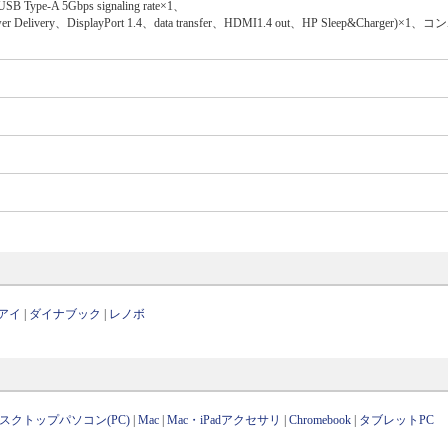
USB Type-A 5Gbps signaling rate×1、
 Power Delivery、DisplayPort 1.4、data transfer、HDMI1.4 out、HP Sleep&Charge
アイ
|
ダイナブック
|
レノボ
スクトップパソコン(PC)
|
Mac
|
Mac・iPadアクセサリ
|
Chromebook
|
タブレットPC