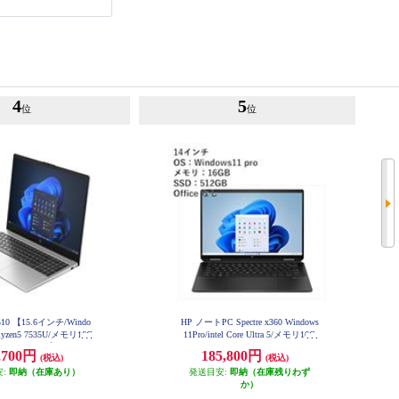
4
5
位
位
G10 【15.6インチ/Windo
HP ノートPC Spectre x360 Windows
/Ryzen5 7535U/メモリ16G
11Pro/intel Core Ultra 5/メモリ16G
B/SSD512GB/1.44kg 9D614PA-AAC
GB/Officeなし】 C39BPA
,700円
185,800円
A
(税込)
(税込)
T-AAGC
安:
即納（在庫あり）
発送目安:
即納（在庫残りわず
か）