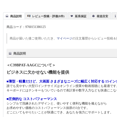
商品説明
レビュー投稿・評価(0件)
延長保証
発送目安
商品コード：
9760151386125
商品が届いた後ご使用いただき、
マイページ
の注文履歴からレビュー投稿＆
商品説明
＜C39BPAT-AAGCについて＞
ビジネスに欠かせない機能を提供
■薄型・軽量だけど、大画面 さまざまなニーズに幅広く対応する 15イン
誰でも見やすい大型15インチサイズはオンライン授業や動画視聴にも最適です
キーボードにはテンキーもついているので表計算や数字入力なども快適にこな
■圧倒的な コストパフォーマンス
シンプルで洗練されたデザインと、使いやすく便利な機能を備えながら
お求めやすい価格のコストパフォーマンス抜群の1台です。
どこにいてもやりたいことが快適にでき、あなたを強力にサポートします。