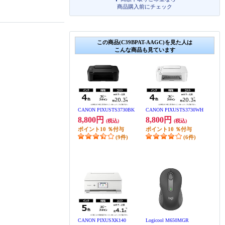
商品購入前にチェック
この商品(C39BPAT-AAGC)を見た人は
こんな商品も見ています
CANON PIXUSTS3730BK
CANON PIXUSTS3730WH
8,800円
8,800円
(税込)
(税込)
ポイント
10
％付与
ポイント
10
％付与
(9件)
(6件)
CANON PIXUSXK140
Logicool M650MGR