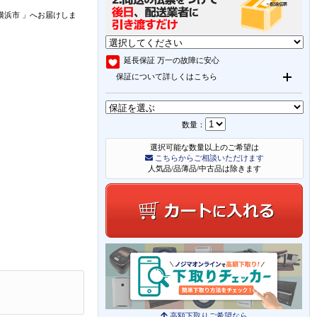
横浜市
」
へお届けしま
延長保証
万一の故障に安心
保証について詳しくはこちら
数量：
選択可能な数量以上のご希望は
こちらからご相談いただけます
人気品/品薄品/中古品は除きます
高額下取りご希望なら