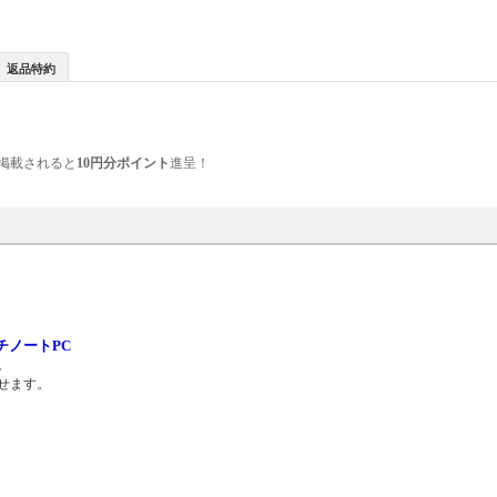
返品特約
掲載されると
10円分ポイント
進呈！
チノートPC
。
せます。