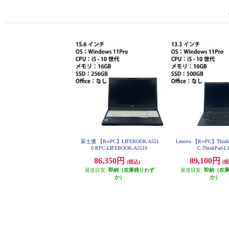
富士通 【R∞PC】LIFEBOOK A551
Lenovo 【R∞PC】Think
0 RPC-LIFEBOOK-A5510
C-ThinkPad-L
86,350円
89,100円
(税込)
(税
発送目安:
即納（在庫残りわず
発送目安:
即納（在
か）
か）