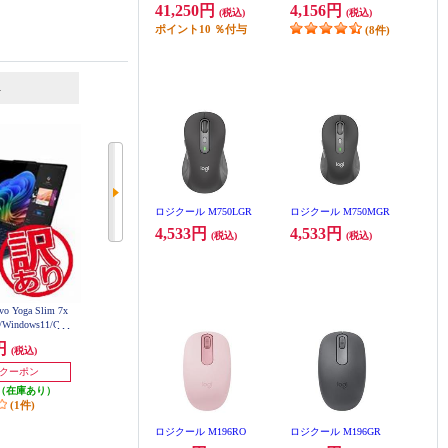
41,250円
4,156円
(税込)
(税込)
ポイント
10
％付与
(8件)
6
7
位
位
位
ロジクール M750LGR
ロジクール M750MGR
4,533円
4,533円
(税込)
(税込)
Yoga Slim 7x
hp モバイルPC 245 G10 [14型/Ryze
MSI モバイルノートPC Prestige 13
Windows11/Cop
n5 7530U/メモリ 16GB/SSD 512/Wi
[Core i5-1335U/メモリ16GB/Windo
Snapdragon X Eli
ndows 11 Pro] B9NN4AT-AARW
ws11Pro/0.99kg/OfficeHome&Busine
0円
126,700円
146,700円
ss 2024] Prestige-13-A13M-4757JP
メモリ32GB/SSD1T
(税込)
(税込)
(税込)
 83ED000QJ
発送目安:
即納（在庫あり）
発送目安:
即納（在庫あり）
0円クーポン
(1件)
（在庫あり）
(1件)
ロジクール M196RO
ロジクール M196GR