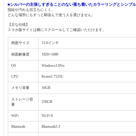
■シルバーの主張しすぎることのない落ち着いたカラーリングとシンプ
指紋や汚れも目立ちにくく、
どんな場所にもすっと馴染んで使う人を選びません。
【主な仕様】
スマホ版サイトは横にスクロールしてご確認いただけます。
画面サイズ
15.6インチ
画面解像度
1920×1080
OS
Windows11Pro
CPU
Ryzen5 7535U
メモリ容量
16GB
ストレージ容
256GB
量
WiFi
Wi-Fi 6
Bluetooth
Bluetooth5.3