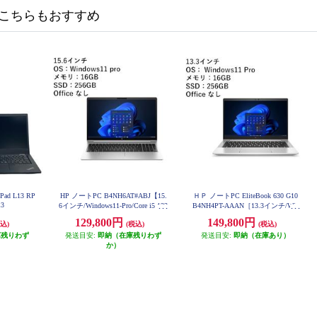
こちらもおすすめ
Pad L13 RP
HP ノートPC B4NH6AT#ABJ【15.
ＨＰ ノートPC EliteBook 630 G10
13
6インチ/Windows11-Pro/Core i5 133
B4NH4PT-AAAN［13.3インチ/Win
4U/メモリ16GB/256GB(SSD)/Micro
dows11-Pro/Core i5-1335U/メモリ16
129,800円
149,800円
込)
(税込)
(税込)
soft Officeなし】 B4NH6ATABJ
GB/256GB(SSD)/Microsoft Officeな
庫残りわず
発送目安:
即納（在庫残りわず
発送目安:
し］ B4NH4PT-AAAN
即納（在庫あり）
か）