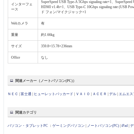
SuperSpeed USB Type-A 5Gbps signaling rate×1、SuperSpeed 
インターフェ
HDMI v1.4b×1、USB Type-C 10Gbps signaling rate (USB
ース
ド フォン/マイクジャック×1
Webカメラ
有
重量
約1.66kg
サイズ
359.8×15.78×236mm
Office
なし
関連メーカー（ノートパソコン(PC)）
ＮＥＣ
|
富士通
|
ヒューレットパッカード
|
ＶＡＩＯ
|
ＡＣＥＲ
|
デル
|
エムエス
関連カテゴリ
パソコン・タブレットPC
：
ゲーミングパソコン
|
ノートパソコン(PC)
|
iPad
|
デ