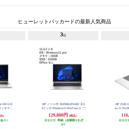
ヒューレットパッカードの最新人気商品
3
位
 630 G10
HP ノートPC B4NH6AT#ABJ【15.
HP 255R 
3インチ/Win
6インチ/Windows11-Pro/Core i5 133
ws 11 Pro
35U/メモリ16
4U/メモリ16GB/256GB(SSD)/Micro
B/SSD256
129,800円
116
込)
(税込)
ft Officeな
soft Officeなし】 B4NH6ATABJ
AAN
庫あり）
発送目安:
即納（在庫残りわず
発送目
か）