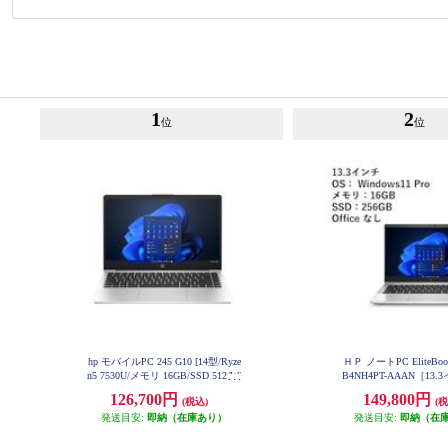
1
2
位
位
hp モバイルPC 245 G10 [14型/Ryze
ＨＰ ノートPC EliteBook
n5 7530U/メモリ 16GB/SSD 512/Wi
B4NH4PT-AAAN［13.
ndows 11 Pro] B9NN4AT-AARW
dows11-Pro/Core i5-13
126,700円
149,800円
(税込)
(税
GB/256GB(SSD)/Microso
発送目安:
即納（在庫あり）
発送目安:
し］ B4NH4PT-A
即納（在