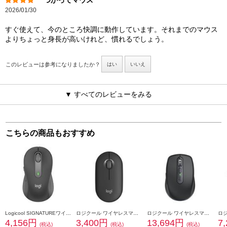
つかってマウス
2026/01/30
すぐ使えて、今のところ快調に動作しています。それまでのマウス
よりちょっと身長が高いけれど、慣れるでしょう。
このレビューは参考になりましたか？
はい
いいえ
▼ すべてのレビューをみる
こちらの商品もおすすめ
Logicool SIGNATUREワイヤレスマウス【M650MGR/Mサイズ/グラファイト】 M650MGR
ロジクール ワイヤレスマウス[PEBBLE MOUSE 2/Bluetooth接続//静音/グラファイト]M350SGR M350SGR
ロジクール ワイヤレスマウス MX Anywhere 3S グラファイト MX1800GR
4,156円
3,400円
13,694円
7
(税込)
(税込)
(税込)