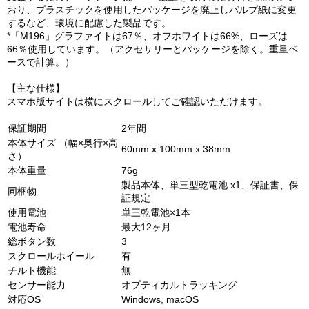
おり、プラスチックを使用したパッケージを廃止しパルプ紙に変更
するなど、環境に配慮した製品です。
*「M196」グラファイトは67％、オフホワイトは66%、ローズは
66％使用しています。（アクセサリーとパッケージを除く。重量ベ
ースで計算。）
【主な仕様】
スマホ版サイトは横にスクロールしてご確認いただけます。
保証期間
2年間
本体サイズ （幅×奥行×高
60mm x 100mm x 38mm
さ）
本体重量
76g
製品本体、単三型乾電池 x1、保証書、保
同梱物
証規定
使用電池
単三乾電池×1本
電池寿命
最大12ヶ月
総ボタン数
3
スクロールホイール
有
チルト機能
無
センサー能力
オプティカルトラッキング
対応OS
Windows, macOS