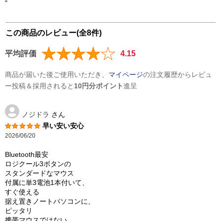
"
この商品のレビュー(全8件)
平均評価
4.15
商品が届いた後ご使用いただき、
マイページ
の注文履歴からレビュ
ー投稿＆採用されると
10円分ポイント
進呈
ノジドラ
さん
早い安い安心
2026/06/20
Bluetooth最安
ロジクール3ボタンの
スタンダードなマウス
付属に単3電池1本付いて、
すぐ使える
据え置きノートパソコンに、
ピッタリ
携帯マウスではない