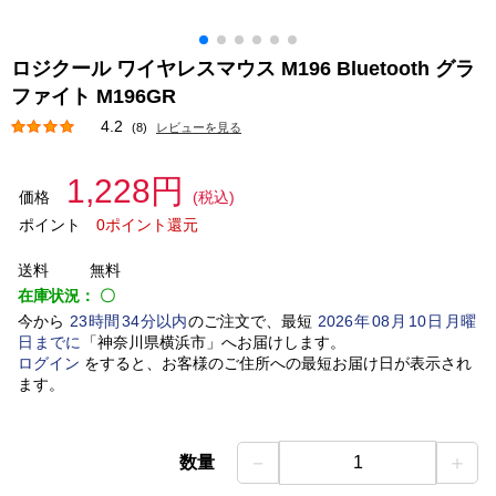
ロジクール ワイヤレスマウス M196 Bluetooth グラ
ファイト M196GR
4.2
(8)
レビューを見る
1,228円
価格
(税込)
ポイント
0ポイント還元
送料
無料
在庫状況：
〇
今から
23
時間
34
分以内
のご注文で、最短
2026
年
08
月
10
日
月曜
日
までに
「
神奈川県横浜市
」
へお届けします。
ログイン
をすると、お客様のご住所への最短お届け日が表示され
ます。
－
＋
数量
1