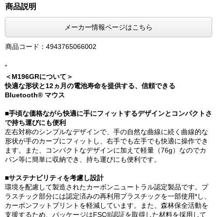
商品説明
メーカー情報ページはこちら
商品コード：4943765066002
"
＜M196GRについて＞
快適な形状と12ヵ月の電池寿命を提供する、信頼できる
Bluetooth® マウス
■手頃な価格ながら快適に手にフィットするデザインとコンパクトさ
で持ち運びにも便利
左右対称のシンプルなデザインで、手の自然な曲線に続く曲線的な
形状が手のカーブにフィットし、右手でも左手でも快適に操作でき
ます。また、コンパクトなデザインに加えて軽量（76g）なのでカ
バン等に簡単に収納でき、持ち運びにも便利です。
■サステナビリティを考慮し設計
環境を配慮して製造されたカーボンニュートラル認定製品です。プ
ラスチック部分には認定済みの再利用プラスチックを一部使用*し、
カーボンフットプリントを軽減しています。また、森林保全活動を
支援するため、パッケージはFSC®認証を取得した材料を採用して