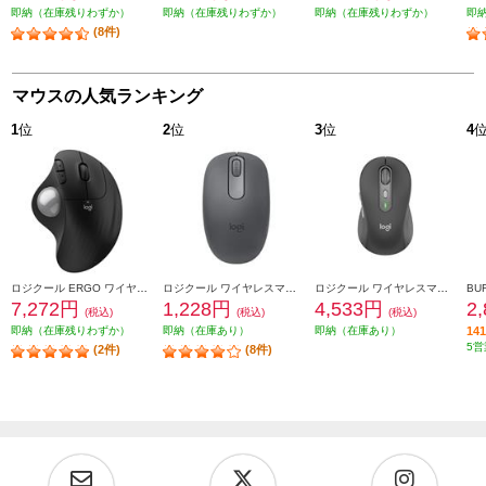
即納（在庫残りわずか）
即納（在庫残りわずか）
即納（在庫残りわずか）
即
(8件)
マウスの人気ランキング
1
位
2
位
3
位
4
ロジクール ERGO ワイヤレストラックボールマウス ブラック M575SPBK
ロジクール ワイヤレスマウス M196 Bluetooth グラファイト M196GR
ロジクール ワイヤレスマウス Signature M750 Mサイズ グラファイト M750MGR
7,272円
1,228円
4,533円
2
(税込)
(税込)
(税込)
即納（在庫残りわずか）
即納（在庫あり）
即納（在庫あり）
1
5営
(2件)
(8件)