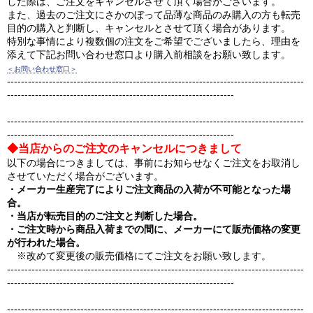
した際は、ご注文をキャンセルさせて頂く場合がございます。
また、過去のご注文にさかのぼって品薄な商品のみ購入の方も転売
目的の購入と判断し、キャンセルとさせて頂く場合があります。
特別な事情により複数個の注文をご希望でございましたら、理由を
添えて下記お問い合わせ窓口より購入前相談をお願い致します。
＜お問い合わせ窓口＞
-------------------------------------------------------------------------------------
-----------------------------------------------------------------
-------------------------------------------------------------------------------------
-----------------------------------------------------------------
◆当店からのご注文のキャンセルにつきまして
以下の場合につきましては、事前にお知らせなくご注文をお取消し
させていただく場合がございます。
・メーカー生産完了によりご注文商品の入荷が不可能となった場
合。
・当店が転売目的のご注文と判断した場合。
・ご注文時から商品入荷までの間に、メーカーにて販売価格の変更
が行われた場合。
※改めて変更後の販売価格にてご注文をお願い致します。
-------------------------------------------------------------------------------------
-----------------------------------------------------------------
-------------------------------------------------------------------------------------