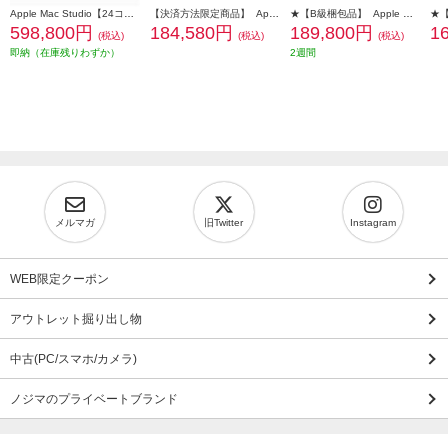
Apple Mac Studio【24コアCPU/60コアGPU搭載/Apple M2 Ultra/SSD 1TB/2023年6月モデル】 MQH63J-A
【決済方法限定商品】 Apple 15インチMacBook Air: 10コアCPUと10コアGPUを搭載したApple M4チップ 16GB 256GB SSD - シルバー MW1G3J-A
★【B級梱包品】 Apple Mac【24インチ/Retina 4.5Kディスプレイ/8コアCPU/10コアGPU/M3チップ/SSD512GB/ブルー/2023年冬発売モデル】 MQRR3J-A
598,800円
184,580円
189,800円
1
(税込)
(税込)
(税込)
即納（在庫残りわずか）
2週間
メルマガ
旧Twitter
Instagram
WEB限定クーポン
アウトレット掘り出し物
中古(PC/スマホ/カメラ)
ノジマのプライベートブランド