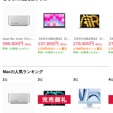
Apple Mac Studio【24コアCPU/60コアGPU搭載/Apple M2 Ultra/SSD 1TB/2023年6月モデル】 MQH63J-A
【決済方法限定商品】【3月11日(水)発売】 Apple 13インチMacBook Neo: 6コアCPUと5コアGPUを搭載したApple A18 Proチップ 8GB 512GB SSD Touch ID - ブラッシュ MHFJ4J-A
【決済方法限定商品】【3月11日(水)発売】 Apple 13インチMacBook Air: 10コアCPUと10コアGPUを搭載したApple M5チップ 16GB 1TB SSD - スターライト MDHC4J-A
598,800円
137,800円
278,800円
2
(税込)
(税込)
(税込)
即納（在庫残りわずか）
1,378円分ポイント還元
2,788円分ポイント還元
2,
即納（在庫残りわずか）
即納（在庫残りわずか）
即
Macの人気ランキング
1
位
2
位
3
位
4