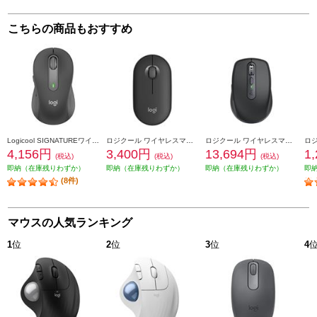
こちらの商品もおすすめ
Logicool SIGNATUREワイヤレスマウス【M650MGR/Mサイズ/グラファイト】 M650MGR
ロジクール ワイヤレスマウス[PEBBLE MOUSE 2/Bluetooth接続//静音/グラファイト]M350SGR M350SGR
ロジクール ワイヤレスマウス MX Anywhere 3S グラファイト MX1800GR
4,156円
3,400円
13,694円
1
(税込)
(税込)
(税込)
即納（在庫残りわずか）
即納（在庫残りわずか）
即納（在庫残りわずか）
即
(8件)
マウスの人気ランキング
1
位
2
位
3
位
4