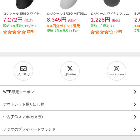
ロジクール ERGO ワイヤレストラックボールマウス ブラック M575SPBK
ロジクール ERGO M575SPOW ワイヤレストラックボールマウス 静音 M575SPOW
ロジクール ワイヤレスマウス M196 Bluetooth グラファイト M196GR
7,272円
8,345円
1,228円
2
(税込)
(税込)
(税込)
即納（在庫残りわずか）
834円分ポイント還元
即納（在庫あり）
1
即納（在庫残りわずか）
5営
(2件)
(8件)
メルマガ
旧Twitter
Instagram
WEB限定クーポン
アウトレット掘り出し物
中古(PC/スマホ/カメラ)
ノジマのプライベートブランド