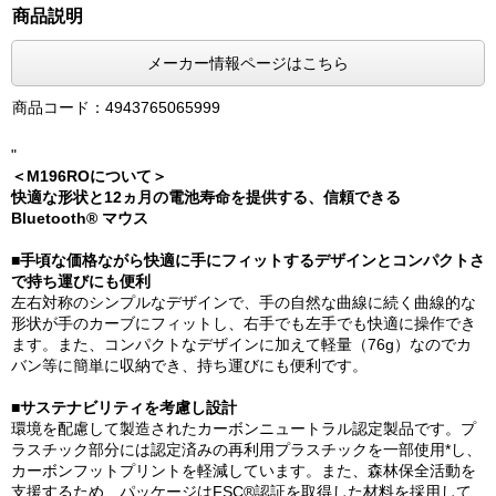
商品説明
メーカー情報ページはこちら
商品コード：4943765065999
"
＜M196ROについて＞
快適な形状と12ヵ月の電池寿命を提供する、信頼できる
Bluetooth® マウス
■手頃な価格ながら快適に手にフィットするデザインとコンパクトさ
で持ち運びにも便利
左右対称のシンプルなデザインで、手の自然な曲線に続く曲線的な
形状が手のカーブにフィットし、右手でも左手でも快適に操作でき
ます。また、コンパクトなデザインに加えて軽量（76g）なのでカ
バン等に簡単に収納でき、持ち運びにも便利です。
■サステナビリティを考慮し設計
環境を配慮して製造されたカーボンニュートラル認定製品です。プ
ラスチック部分には認定済みの再利用プラスチックを一部使用*し、
カーボンフットプリントを軽減しています。また、森林保全活動を
支援するため、パッケージはFSC®認証を取得した材料を採用して