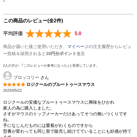
"
この商品のレビュー(全2件)
平均評価
5.0
商品が届いた後ご使用いただき、
マイページ
の注文履歴からレビュ
ー投稿＆採用されると
10円分ポイント
進呈
2人の方が、｢このレビューが参考になった｣と投票しています。
ブロッコリー
さん
ロジクールのブルートゥースマウス
2025/05/22
ロジクールの安価なブルートゥースマウスに興味をひかれ
家人の為に購入しました。
さすがマウスのトップメーカーだけあってそつの無いつくりです
ね。
手になじんだものには愛着がわくものですから
型番が変わっても同じ形で販売し続けてていることにも好感が持て