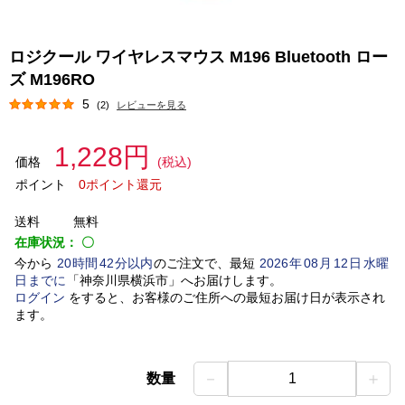
ロジクール ワイヤレスマウス M196 Bluetooth ロー
ズ M196RO
5
(2)
レビューを見る
1,228円
価格
(税込)
ポイント
0ポイント還元
送料
無料
在庫状況：
〇
今から
20
時間
42
分以内
のご注文で、最短
2026
年
08
月
12
日
水曜
日
までに
「
神奈川県横浜市
」
へお届けします。
ログイン
をすると、お客様のご住所への最短お届け日が表示され
ます。
－
＋
数量
1