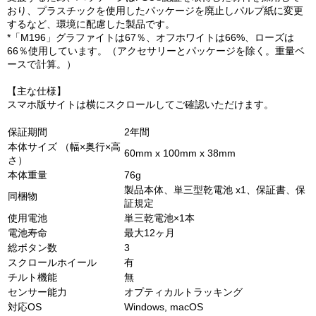
おり、プラスチックを使用したパッケージを廃止しパルプ紙に変更
するなど、環境に配慮した製品です。
*「M196」グラファイトは67％、オフホワイトは66%、ローズは
66％使用しています。（アクセサリーとパッケージを除く。重量ベ
ースで計算。）
【主な仕様】
スマホ版サイトは横にスクロールしてご確認いただけます。
保証期間
2年間
本体サイズ （幅×奥行×高
60mm x 100mm x 38mm
さ）
本体重量
76g
製品本体、単三型乾電池 x1、保証書、保
同梱物
証規定
使用電池
単三乾電池×1本
電池寿命
最大12ヶ月
総ボタン数
3
スクロールホイール
有
チルト機能
無
センサー能力
オプティカルトラッキング
対応OS
Windows, macOS