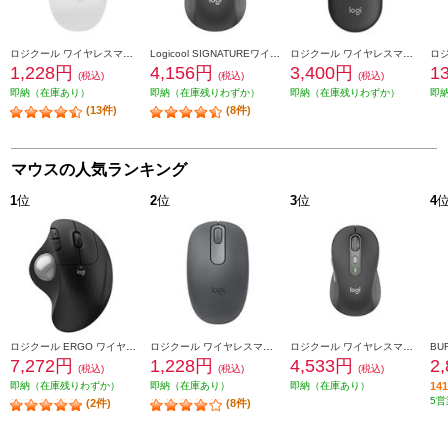
ロジクール ワイヤレスマウス M196 Bluetooth オフホワイト M196OW
Logicool SIGNATUREワイヤレスマウス【M650MGR/Mサイズ/グラファイト】 M650MGR
ロジクール ワイヤレスマウス[PEBBLE MOUSE 2/Bluetooth接続//静音/グラファイト]M350SGR M350SGR
1,228円
4,156円
3,400円
1
(税込)
(税込)
(税込)
即納（在庫あり）
即納（在庫残りわずか）
即納（在庫残りわずか）
即
(13件)
(8件)
マウスの人気ランキング
1
位
2
位
3
位
4
ロジクール ERGO ワイヤレストラックボールマウス ブラック M575SPBK
ロジクール ワイヤレスマウス M196 Bluetooth グラファイト M196GR
ロジクール ワイヤレスマウス Signature M750 Mサイズ グラファイト M750MGR
7,272円
1,228円
4,533円
2
(税込)
(税込)
(税込)
即納（在庫残りわずか）
即納（在庫あり）
即納（在庫あり）
1
5営
(2件)
(8件)