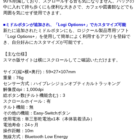
90％削減しており、スクロールする音も気になりません。バッグの
中に入れて持ち歩くにも便利な大きさで、カフェや図書館などでも
周囲を気にせず使用できます。
■ミドルボタンが追加され、「Logi Options+」でカスタマイズ可能
新たに追加されたミドルボタンにも、ロジクール製品専用ソフト
「Logi Options+」を使用して簡単によく利用するアプリを登録で
き、自分好みにカスタマイズが可能です。
【主な仕様】
スマホ版サイトは横にスクロールしてご確認いただけます。
サイズ(縦×横×奥行)：59×27×107mm
重量：76g
センサー方式：ハイプレシジョンオプティカルトラッキング
解像度dpi：1,000dpi
総ボタン数(チルト機能含む)：3
スクロールホイール：有
チルト機能：無
その他の機能：Easy-Switchボタン
使用電池：単三形乾電池x1本（本体装着済み）
電池寿命：24ヶ月
操作距離：10m
無線方式：Bluetooth Low Energy