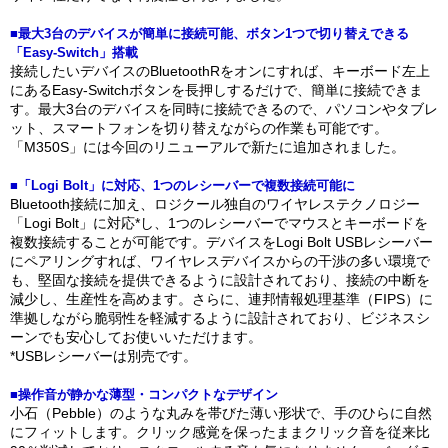
■最大3台のデバイスが簡単に接続可能、ボタン1つで切り替えできる
「Easy-Switch」搭載
接続したいデバイスのBluetoothRをオンにすれば、キーボード左上
にあるEasy-Switchボタンを長押しするだけで、簡単に接続できま
す。最大3台のデバイスを同時に接続できるので、パソコンやタブレ
ット、スマートフォンを切り替えながらの作業も可能です。
「M350S」には今回のリニューアルで新たに追加されました。
■「Logi Bolt」に対応、1つのレシーバーで複数接続可能に
Bluetooth接続に加え、ロジクール独自のワイヤレステクノロジー
「Logi Bolt」に対応*し、1つのレシーバーでマウスとキーボードを
複数接続することが可能です。デバイスをLogi Bolt USBレシーバー
にペアリングすれば、ワイヤレスデバイスからの干渉の多い環境で
も、堅固な接続を提供できるように設計されており、接続の中断を
減少し、生産性を高めます。さらに、連邦情報処理基準（FIPS）に
準拠しながら脆弱性を軽減するように設計されており、ビジネスシ
ーンでも安心してお使いいただけます。
*USBレシーバーは別売です。
■操作音が静かな薄型・コンパクトなデザイン
小石（Pebble）のような丸みを帯びた薄い形状で、手のひらに自然
にフィットします。クリック感覚を保ったままクリック音を従来比