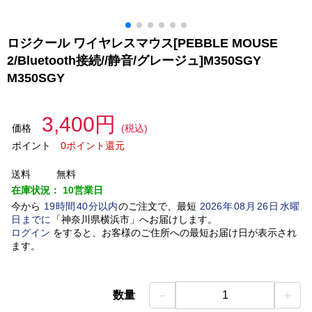
ロジクール ワイヤレスマウス[PEBBLE MOUSE
2/Bluetooth接続//静音/グレージュ]M350SGY
M350SGY
3,400円
価格
(税込)
ポイント
0ポイント還元
送料
無料
在庫状況：
10営業日
今から
19
時間
40
分以内
のご注文で、最短
2026
年
08
月
26
日
水曜
日
までに
「
神奈川県横浜市
」
へお届けします。
ログイン
をすると、お客様のご住所への最短お届け日が表示され
ます。
－
＋
数量
1